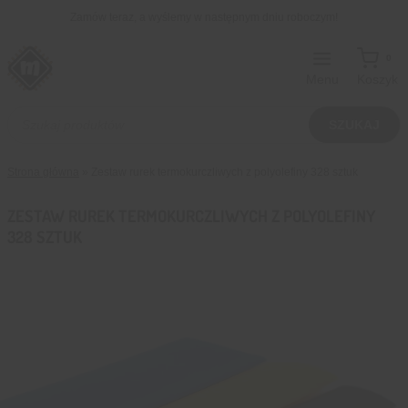
Przejdź
Zamów teraz, a wyślemy w następnym dniu roboczym!
do
treści
0
Menu
Koszyk
Wyszukiwarka
produktów
SZUKAJ
Strona główna
»
Zestaw rurek termokurczliwych z polyolefiny 328 sztuk
ZESTAW RUREK TERMOKURCZLIWYCH Z POLYOLEFINY
328 SZTUK