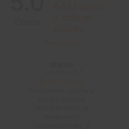
5.0
8427
opinii
z całego
Ocena
okresu
Jak zbieramy opinie?
Marcin
zweryfikowano
Otrzymałem paczkę w
bardzo dobrym
stanie.Kontakt ze
sklepem był
bezproblemowy, a