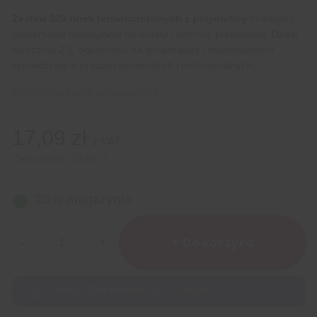
Zestaw 328 rurek termokurczliwych z polyolefiny
to trwałe i
uniwersalne rozwiązanie do izolacji i ochrony przewodów. Dzięki
skurczowi 2:1, odporności na temperaturę i trudnopalności
sprawdzi się w pracach amatorskich i profesjonalnych.
8
klientów kupiło ten produkt
17,09
zł
z VAT
Cena netto:
13,89
zł
20 w magazynie
ilość
Zestaw
+ Do koszyka
rurek
termokurczliwych
z
Zdobądź
1709
Punktów
za ten produkt.
polyolefiny