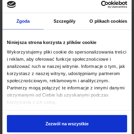
Zgoda
Szczegóły
O plikach cookies
Niniejsza strona korzysta z plików cookie
Wykorzystujemy pliki cookie do spersonalizowania treści
i reklam, aby oferować funkcje społecznościowe i
analizować ruch w naszej witrynie. Informacje o tym, jak
korzystasz z naszej witryny, udostępniamy partnerom
społecznościowym, reklamowym i analitycznym.
Partnerzy mogą połączyć te informacje z innymi danymi
otrzymanymi od Ciebie lub uzyskanymi podczas
Dzisiaj dla każdego nowego SUBSKRYBENTA mamy naszą
korzystania z ich usług.
PCB breadboard MSALAMON
– PCB dodajemy do
zamówień o wartości minimum 50 zł
.
Zezwól na wszystkie
Imię
*