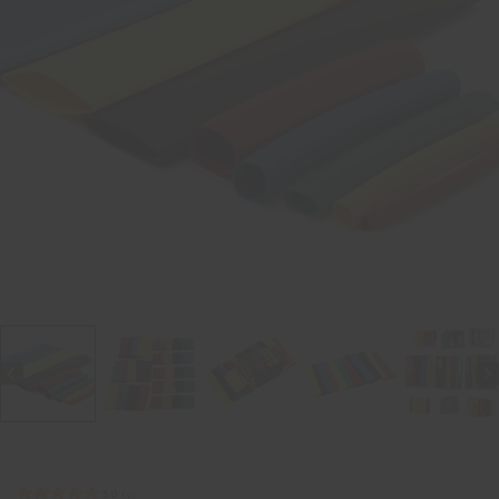
5.0
(
2
)