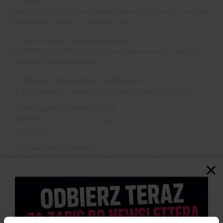
Skurcz 2:1
Rurki kurczą się do połowy swojej pierwotnej średnicy, idealnie
dopasowując się do przewodów i złącz.
Szeroki zakres temperatur pracy
Od
-55°C do +125°C
, co umożliwia zastosowanie w trudnych
warunkach środowiskowych.
Wysoka wytrzymałość dielektryczna
Aż
15 kV/mm
, co zapewnia doskonałą izolację elektryczną.
Wytrzymałość mechaniczna
10,4 MPa
odporności na rozciąganie – trwałość i odporność na
uszkodzenia.
Łatwe cięcie i montaż
Możliwość cięcia nożyczkami lub nożem – szybkie dopasowanie
do potrzeb.
Aż 328 sztuk w zestawie
Różne średnice i długości w praktycznym organizerze – idealne
do wielu zastosowań.