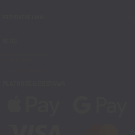
PRZYDATNE LINKI
BLOG
Blog, nowości, artykuły
Blog msalamon.pl →
Partnerzy MSALAMON.PL
PŁATNOŚĆ & DOSTAWA