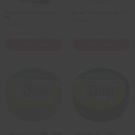
Zestaw Wkrętaków Precyzyjnych + 32
KONTAKT S61 400ml Micro Chip ART.137
Bity
27,59
zł
z VAT
31,09
zł
z VAT
Wysyłka
z Polski w 24h
Wysyłka
z Polski w 24h
+ Do koszyka
+ Do koszyka
Taśma Izolacyjna 19mm X 9,14m SZARA
Taśma Izolacyjna 19mm X 9,14m