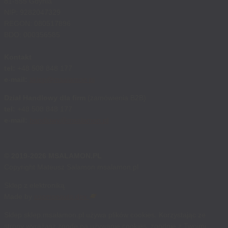
81-555 Gdynia
NIP: 9282047329
REGON: 080517896
BDO: 000356585
Kontakt
tel:
+48 508 848 177
e-mail:
sklep@msalamon.pl
Dział Handlowy dla firm
(zamówienia B2B)
tel:
+48 508 848 177
e-mail:
handlowy@msalamon.pl
© 2019-2026 MSALAMON.PL
Copyright Mateusz Salamon msalamon.pl
Sklep z elektroniką
Made by
cosmonauts.dev
Sklep sklep.msalamon.pl używa plików cookies. Korzystając ze
strony wyrażasz zgodę na używanie cookies, zgodnie z Twoimi