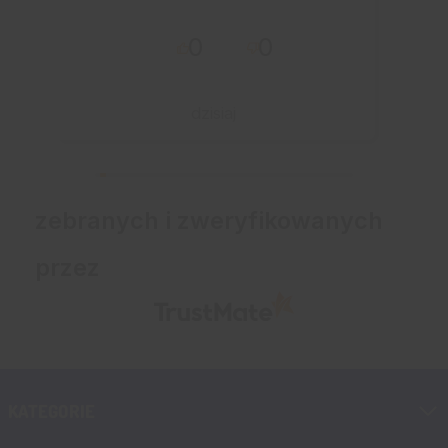
całe zamówienie
0
0
przebiegło sprawnie.
dzisiaj
zebranych i zweryfikowanych
przez
KATEGORIE