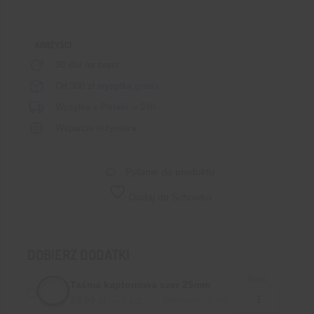
328
sztuk
KORZYŚCI
30 dni
na zwrot
Od 300 zł
wysyłka gratis
Wysyłka
z Polski
w
24h
Wsparcie
inżyniera
Pytanie do produktu
Dodaj do Schowka
DOBIERZ DODATKI
Ilość:
Taśma kaptonowa szer 25mm
25,99
zł
/ szt.
Dostępne: 6 szt.
z VAT