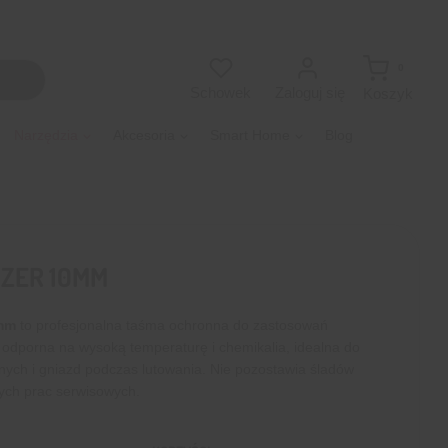
0
Zaloguj się
Schowek
Koszyk
Narzędzia
Akcesoria
Smart Home
Blog
ZER 10MM
mm
to profesjonalna taśma ochronna do zastosowań
 odporna na wysoką temperaturę i chemikalia, idealna do
nych i gniazd podczas lutowania. Nie pozostawia śladów
jnych prac serwisowych.