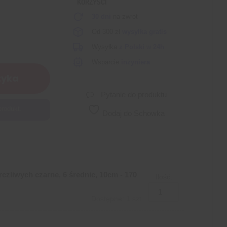
KORZYŚCI
30 dni
na zwrot
Od 300 zł
wysyłka gratis
Wysyłka
z Polski
w
24h
Wsparcie
inżyniera
zyka
Pytanie do produktu
produkt.
Dodaj do Schowka
czliwych czarne, 6 średnic, 10cm - 170
Ilość:
Dostępne: 1 szt.