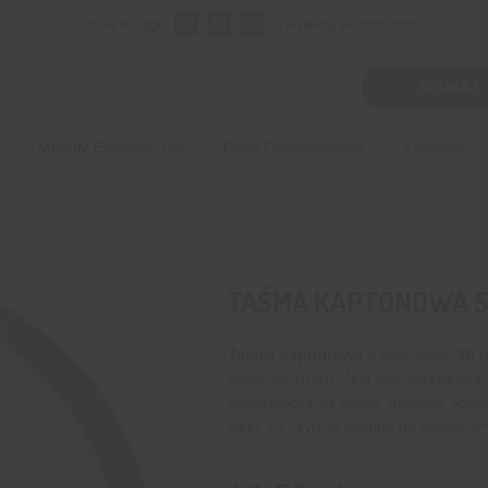
07
:
10
:
28
Zamów w ciągu:
, a wyślemy jeszcze dziś!
kiwarka
SZUKAJ
tów
Moduły Elektroniczne
Płytki Deweloperskie
Zasilanie
TAŚMA KAPTONOWA S
Taśma kaptonowa
o szerokości
10 
elektronicznych. Jest samoprzylepna,
zabezpieczania złączy, układów scalo
kleju, co czyni ją idealną do precyzy