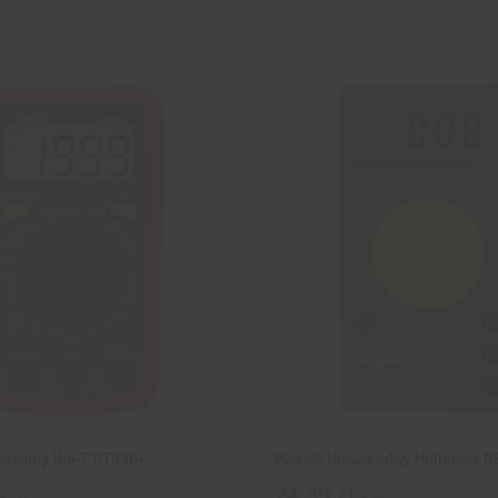
wersalny Uni-T UT33B+
Miernik Uniwersalny Multimetr 
24,39
zł