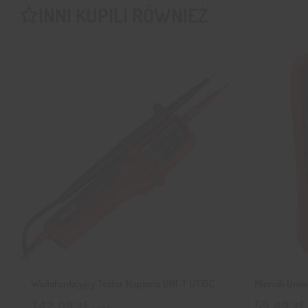
INNI KUPILI RÓWNIEŻ
Wielofunkcyjny Tester Napięcia UNI-T UT15C
Miernik Uni
142,09
zł
59,49
zł