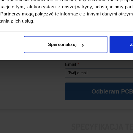
Ułatwia precyzyjne aplikowa
ormacje o tym, jak korzystasz z naszej witryny, udostępniamy p
mobilnej.
Partnerzy mogą połączyć te informacje z innymi danymi otrzym
*Aby kod działał, w koszyku musz
Cienka i elastyczna konstr
nia z ich usług.
się produkty z naszego sklepu o wa
Grubość zaledwie 25 µm zap
zł (oprócz PCB).
powierzchni.
Imię
*
Spersonalizuj
Z
Email
*
Odbieram PCB
SPECYFIKACJA T