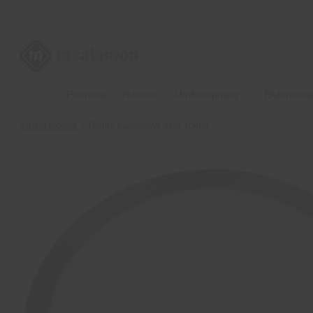
Przejdź
do
treści
Wyszu
produk
Promocje
Nowości
Minikomputery
Elektronika
Strona główna
»
Taśma kaptonowa szer 10mm