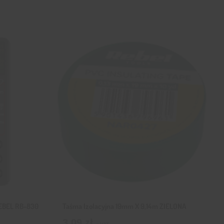
REBEL RB-830
Taśma Izolacyjna 19mm X 9,14m ZIELONA
3,09
zł