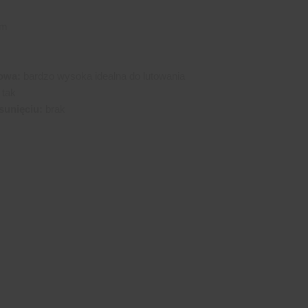
mm
owa:
bardzo wysoka idealna do lutowania
tak
sunięciu:
brak