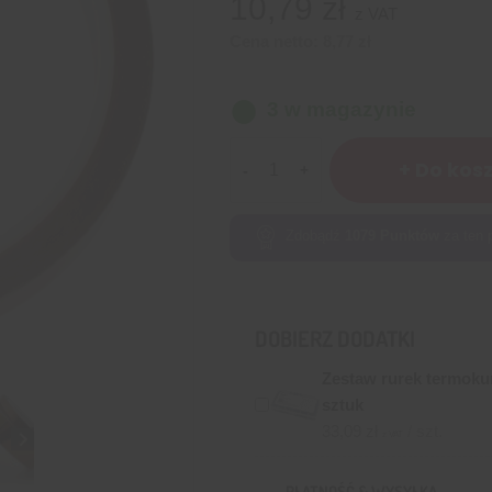
10,79
zł
z VAT
Cena netto:
8,77
zł
3 w magazynie
ilość
+ Do kos
Taśma
kaptonowa
szer
Zdobądź
1079
Punktów
za ten 
10mm
DOBIERZ DODATKI
Zestaw rurek termokur
sztuk
33,09
zł
/ szt.
z VAT
PŁATNOŚĆ & WYSYŁKA