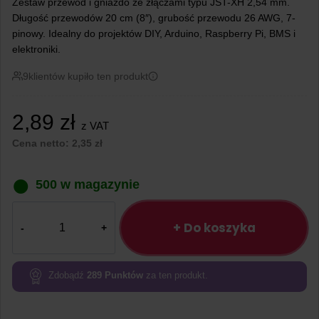
Zestaw przewód i gniazdo ze złączami typu JST-XH 2,54 mm.
Długość przewodów 20 cm (8″), grubość przewodu 26 AWG, 7-
pinowy. Idealny do projektów DIY, Arduino, Raspberry Pi, BMS i
elektroniki.
9
klientów kupiło ten produkt
2,89
zł
z VAT
Cena netto:
2,35
zł
500 w magazynie
ilość
Przewód
+ Do koszyka
+
Gniazdo
JST-
Zdobądź
289
Punktów
za ten produkt.
XH
2,54mm