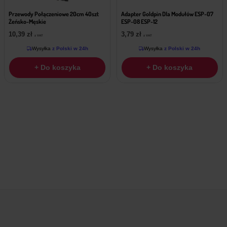
Przewody Połączeniowe 20cm 40szt
Adapter Goldpin Dla Modułów ESP-07
Żeńsko-Męskie
ESP-08 ESP-12
10,39
zł
3,79
zł
z VAT
z VAT
Wysyłka
z Polski w 24h
Wysyłka
z Polski w 24h
+ Do koszyka
+ Do koszyka