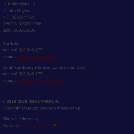
ul. Małopolska 14
81-555 Gdynia
NIP: 9282047329
REGON: 080517896
BDO: 000356585
Kontakt
tel:
+48 508 848 177
e-mail:
sklep@msalamon.pl
Dział Handlowy dla firm
(zamówienia B2B)
tel:
+48 508 848 177
e-mail:
handlowy@msalamon.pl
© 2019-2026 MSALAMON.PL
Copyright Mateusz Salamon msalamon.pl
Sklep z elektroniką
Made by
cosmonauts.dev