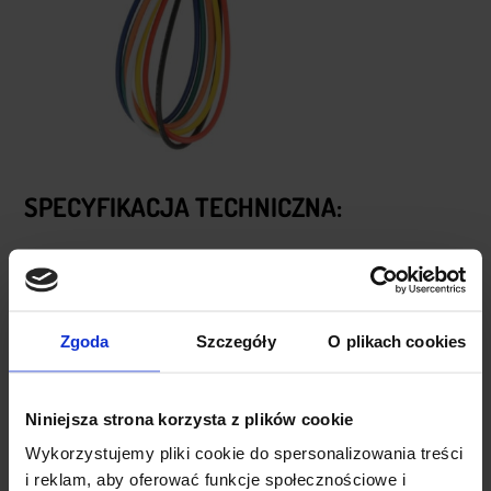
SPECYFIKACJA TECHNICZNA:
Nazwa produktu:
Przewód ze złączami + gniazdo do
wlutowania na PCB
Model złącz:
typ JST-XH 2,54cm
Ilość pinów:
7
Zgoda
Szczegóły
O plikach cookies
Długość przewodu:
20 cm / 8″
Grubość przewodów:
26AWG
Raster złącza:
2,54 mm ± 0,05
Niniejsza strona korzysta z plików cookie
Wykorzystujemy pliki cookie do spersonalizowania treści
i reklam, aby oferować funkcje społecznościowe i