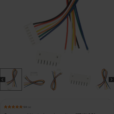
5.0
(
2
)