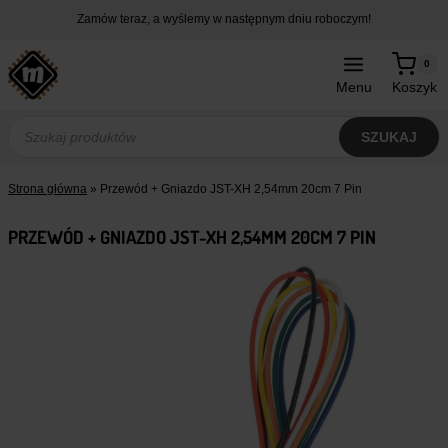
Przejdź
Zamów teraz, a wyślemy w następnym dniu roboczym!
do
treści
0
Menu
Koszyk
Wyszukiwarka
produktów
SZUKAJ
Strona główna
»
Przewód + Gniazdo JST-XH 2,54mm 20cm 7 Pin
PRZEWÓD + GNIAZDO JST-XH 2,54MM 20CM 7 PIN