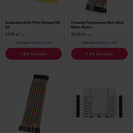
Zestaw Zworek Do Płytki Stykowej 140
Przewody Połączeniowe 20cm 40szt
Szt.
Męsko-Męskie
14,09
zł
10,39
zł
z VAT
z VAT
Wysyłka
z Polski w 24h
Wysyłka
z Polski w 24h
+ Do koszyka
+ Do koszyka