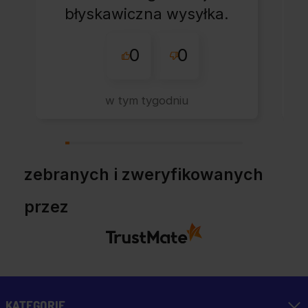
błyskawiczna wysyłka.
Korzystam z tego
0
0
sklepu nie pierwszy
raz - zawsze
wszystko perfekt.
w tym tygodniu
Polecam z całym
przekonaniem.
zebranych i zweryfikowanych
przez
KATEGORIE