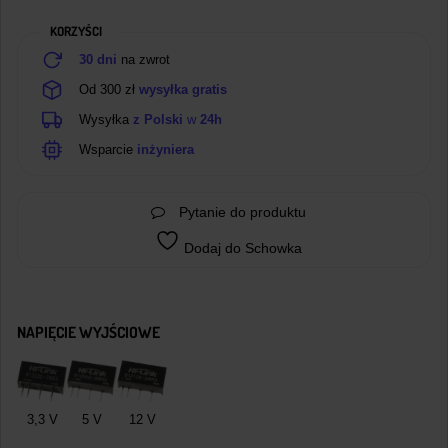
DC
KORZYŚCI
/
12
30 dni
na zwrot
V
Od 300 zł
wysyłka gratis
dc
Wysyłka
z Polski
w
24h
–
3
Wsparcie
inżyniera
W
Pytanie do produktu
Dodaj do Schowka
NAPIĘCIE WYJŚCIOWE
3,3 V
5 V
12 V