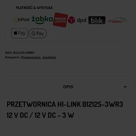
PŁATNOŚĆ & WYSYŁKA
SKU:
B1212S-3WR3
Kategorie:
Przetwornice
,
Zasilanie
OPIS
PRZETWORNICA HI-LINK B1212S-3WR3
12 V DC / 12 V DC – 3 W