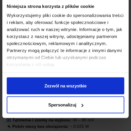
Niniejsza strona korzysta z plików cookie
Wykorzystujemy pliki cookie do spersonalizowania treści
i reklam, aby oferować funkcje społecznościowe i
analizować ruch w naszej witrynie. Informacje o tym, jak
korzystasz z naszej witryny, udostępniamy partnerom
społecznościowym, reklamowym i analitycznym.
Partnerzy mogą połączyć te informacje z innymi danymi
otrzymanymi od Ciebie lub uzyskanymi podczas
SPECYFIKACJA TECHNICZNA:
korzystania z ich usług.
Napięcie wejściowe:
12 V DC
Zezwól na wszystkie
Napięcie wyjściowe:
12 V DC
Prąd wyjściowy:
250 mA
Moc:
3 W
Spersonalizuj
Izolacja:
1500 V DC
Sprawność:
do 90 %
Tętnienia i szumy na wyjściu:
30 – 80 mV
Pobór mocy bez obciążenia:
~ 0,025 W