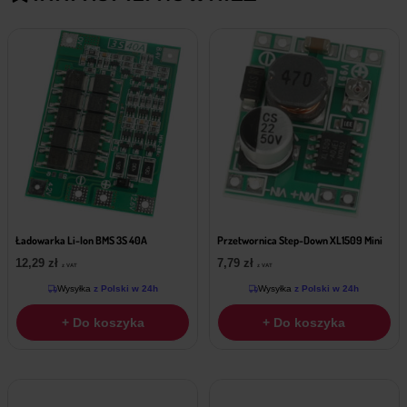
Ładowarka Li-Ion BMS 3S 40A
Przetwornica Step-Down XL1509 Mini
12,29
zł
7,79
zł
z VAT
z VAT
Wysyłka
z Polski w 24h
Wysyłka
z Polski w 24h
+ Do koszyka
+ Do koszyka