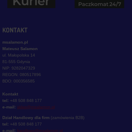
KONTAKT
msalamon.pl
Mateusz Salamon
ul. Małopolska 14
81-555 Gdynia
NIP: 9282047329
REGON: 080517896
BDO: 000356585
Kontakt
tel:
+48 508 848 177
e-mail:
sklep@msalamon.pl
Dział Handlowy dla firm
(zamówienia B2B)
tel:
+48 508 848 177
e-mail:
handlowy@msalamon.pl