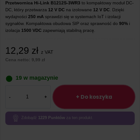
Przetwornica Hi-Link B1212S-3WR3
to kompaktowy moduł DC-
DC, który przetwarza
12 V DC
na izolowane
12 V DC
. Dzięki
wydajności
250 mA
sprawdzi się w systemach IoT i izolacji
sygnałów. Kompaktowa obudowa SIP oraz sprawność do
90%
i
izolacja
1500 VDC
zapewniają stabilną pracę.
12,29
zł
z VAT
Cena netto:
9,99
zł
19 w magazynie
ilość
Przetwornica
+ Do koszyka
Hi-
Link
B1212S-
Zdobądź
1229
Punktów
za ten produkt.
3WR3
12
V