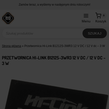
Przejdź
Zamów teraz, a wyślemy w następnym dniu roboczym!
do
treści
0
Menu
Koszyk
Wyszukiwarka
produktów
SZUKAJ
Strona główna
»
Przetwornica Hi-Link B1212S-3WR3 12 V DC / 12 V dc – 3 W
PRZETWORNICA HI-LINK B1212S-3WR3 12 V DC / 12 V DC –
3 W