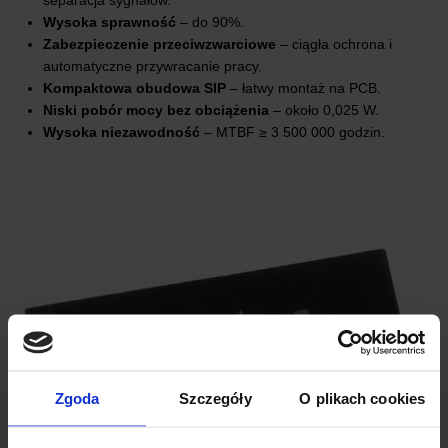
separacja sygnałów.
Wysoka sprawność
– do 90%.
Zabezpieczenie przeciwzwarciowe
– ciągła ochrona i
automatyczne przywracanie pracy.
Kompaktowa obudowa SIP
– łatwy montaż na PCB.
Niski pobór mocy bez obciążenia
– około 0,025 W.
Wysoka niezawodność
– MTBF ≥ 3 500 000 godzin.
Zgoda
Szczegóły
O plikach cookies