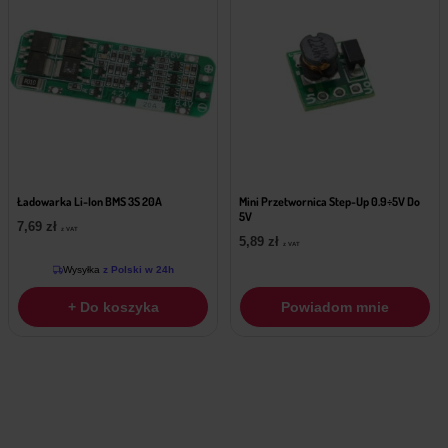
Ładowarka Li-Ion BMS 3S 20A
Mini Przetwornica Step-Up 0.9÷5V Do
5V
7,69
zł
z VAT
5,89
zł
z VAT
Wysyłka
z Polski w 24h
+ Do koszyka
Powiadom mnie