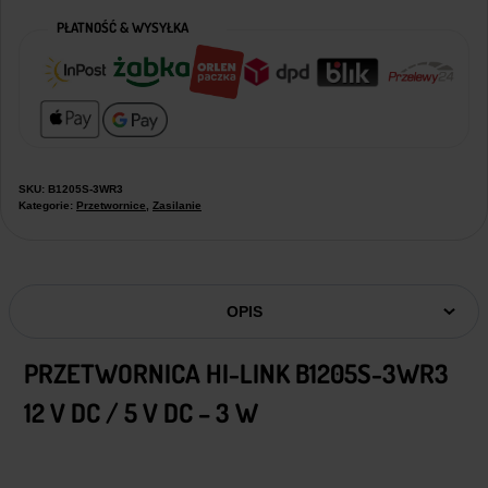
PŁATNOŚĆ & WYSYŁKA
SKU:
B1205S-3WR3
Kategorie:
Przetwornice
,
Zasilanie
OPIS
PRZETWORNICA HI-LINK B1205S-3WR3
12 V DC / 5 V DC – 3 W