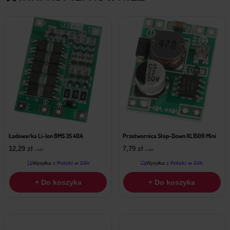
Ładowarka Li-Ion BMS 3S 40A
Przetwornica Step-Down XL1509 Mini
12,29
zł
7,79
zł
z VAT
z VAT
Wysyłka
z Polski w 24h
Wysyłka
z Polski w 24h
+ Do koszyka
+ Do koszyka