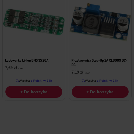
Ładowarka Li-Ion BMS 3S 20A
Przetwornica Step-Up 2A XL6009 DC-
DC
7,69
zł
z VAT
7,19
zł
z VAT
Wysyłka
z Polski w 24h
Wysyłka
z Polski w 24h
+ Do koszyka
+ Do koszyka