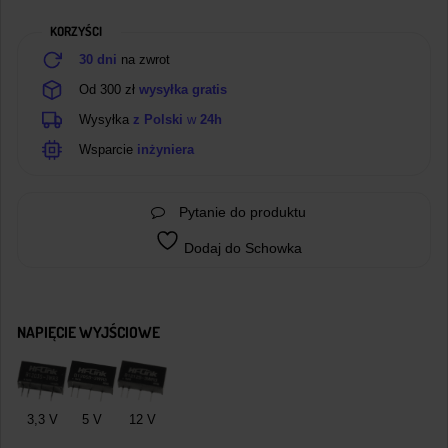
DC
KORZYŚCI
/
5
30 dni
na zwrot
V
Od 300 zł
wysyłka gratis
dc
Wysyłka
z Polski
w
24h
–
3
Wsparcie
inżyniera
W
Pytanie do produktu
Dodaj do Schowka
NAPIĘCIE WYJŚCIOWE
3,3 V
5 V
12 V