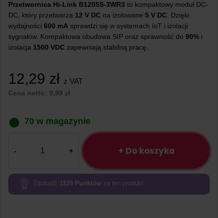
Przetwornica Hi-Link B1205S-3WR3
to kompaktowy moduł DC-
DC, który przetwarza
12 V DC
na izolowane
5 V DC
. Dzięki
wydajności
600 mA
sprawdzi się w systemach IoT i izolacji
sygnałów. Kompaktowa obudowa SIP oraz sprawność do
90%
i
izolacja
1500 VDC
zapewniają stabilną pracę.
12,29
zł
z VAT
Cena netto:
9,99
zł
70 w magazynie
ilość
Przetwornica
+ Do koszyka
Hi-
Link
B1205S-
Zdobądź
1229
Punktów
za ten produkt.
3WR3
12
V