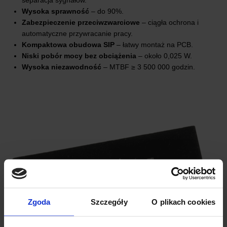
separacja sygnałów.
Wysoka sprawność
– do 90%.
Zabezpieczenie przeciwzwarciowe
– ciągła ochrona i
automatyczne przywracanie pracy.
Kompaktowa obudowa SIP
– łatwy montaż na PCB.
Niski pobór mocy bez obciążenia
– około 0,025 W.
Wysoka niezawodność
– MTBF ≥ 3 500 000 godzin.
Zgoda
Szczegóły
O plikach cookies