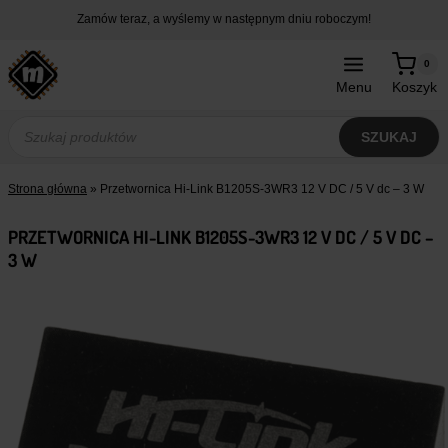
Przejdź
Zamów teraz, a wyślemy w następnym dniu roboczym!
do
treści
0
Menu
Koszyk
Wyszukiwarka
produktów
SZUKAJ
Strona główna
»
Przetwornica Hi-Link B1205S-3WR3 12 V DC / 5 V dc – 3 W
PRZETWORNICA HI-LINK B1205S-3WR3 12 V DC / 5 V DC –
3 W