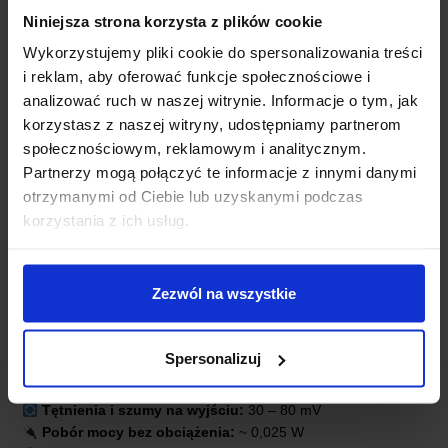
Niniejsza strona korzysta z plików cookie
Wykorzystujemy pliki cookie do spersonalizowania treści
i reklam, aby oferować funkcje społecznościowe i
analizować ruch w naszej witrynie. Informacje o tym, jak
korzystasz z naszej witryny, udostępniamy partnerom
społecznościowym, reklamowym i analitycznym.
Partnerzy mogą połączyć te informacje z innymi danymi
otrzymanymi od Ciebie lub uzyskanymi podczas
SPECYFIKACJA TECHNICZNA:
korzystania z ich usług.
Napięcie wejściowe:
12 V DC
Zezwól na wszystkie
Napięcie wyjściowe:
5 V DC
Prąd wyjściowy:
600 mA
Moc:
3 W
Spersonalizuj
Izolacja:
1500 V DC
Sprawność:
do 90 %
Tętnienia i szumy na wyjściu:
30 – 80 mV
Pobór mocy bez obciążenia:
~ 0,025 W