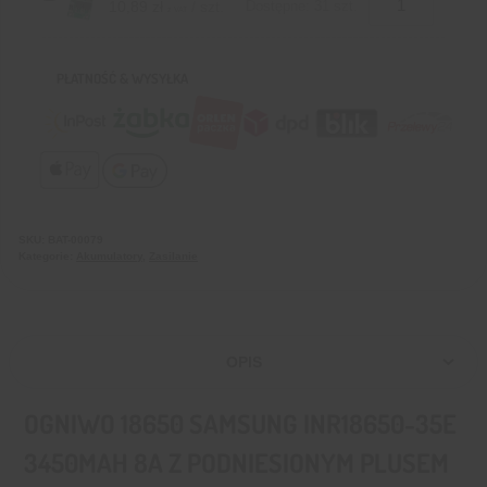
10,89
zł
/ szt.
Dostępne: 31 szt.
z VAT
PŁATNOŚĆ & WYSYŁKA
SKU:
BAT-00079
Kategorie:
Akumulatory
,
Zasilanie
OPIS
OGNIWO 18650 SAMSUNG INR18650-35E
3450MAH 8A Z PODNIESIONYM PLUSEM