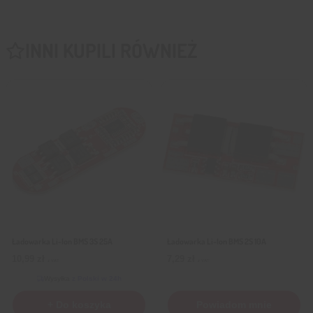
INNI KUPILI RÓWNIEŻ
Ładowarka Li-Ion BMS 3S 25A
Ładowarka Li-Ion BMS 2S 10A
10,99
zł
7,29
zł
z VAT
z VAT
Wysyłka
z Polski w 24h
+ Do koszyka
Powiadom mnie