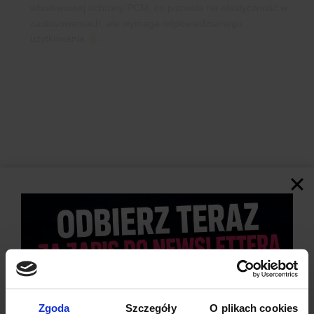
wbudowanej ochrony PCM, co pozwala na elastyczność w
zastosowaniach, ale wymaga odpowiedzialnego
użytkowania
.
Zgoda
Szczegóły
O plikach cookies