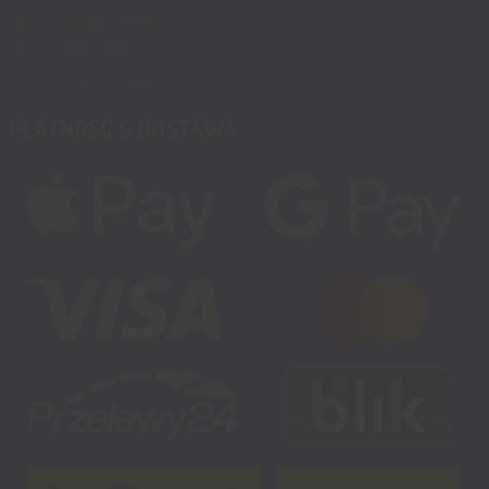
Blog, nowości, artykuły
Blog msalamon.pl →
Partnerzy MSALAMON.PL
PŁATNOŚĆ & DOSTAWA