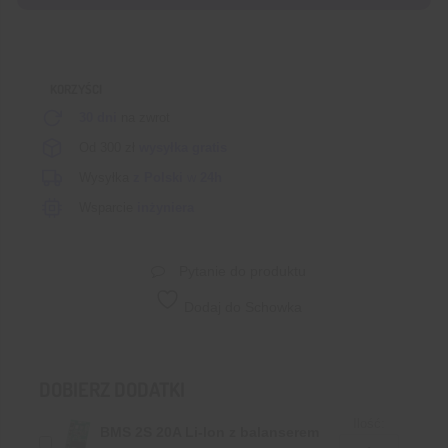
35E
3450mAh
8A
z
KORZYŚCI
podniesionym
plusem
30 dni
na zwrot
Od 300 zł
wysyłka gratis
Wysyłka
z Polski
w
24h
Wsparcie
inżyniera
Pytanie do produktu
Dodaj do Schowka
DOBIERZ DODATKI
Ilość:
BMS 2S 20A Li-Ion z balanserem