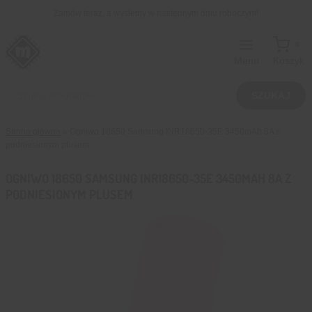
Przejdź
Zamów teraz, a wyślemy w następnym dniu roboczym!
do
treści
0
Menu
Koszyk
Wyszukiwarka
produktów
SZUKAJ
Strona główna
»
Ogniwo 18650 Samsung INR18650-35E 3450mAh 8A z
podniesionym plusem
OGNIWO 18650 SAMSUNG INR18650-35E 3450MAH 8A Z
PODNIESIONYM PLUSEM