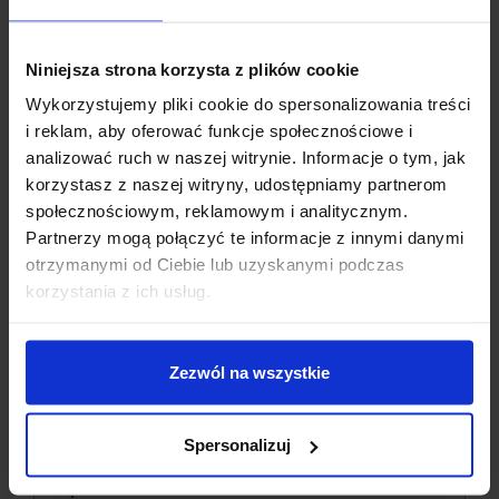
Niniejsza strona korzysta z plików cookie
Wykorzystujemy pliki cookie do spersonalizowania treści
i reklam, aby oferować funkcje społecznościowe i
ECYFIKACJA TECHNICZNA
analizować ruch w naszej witrynie. Informacje o tym, jak
korzystasz z naszej witryny, udostępniamy partnerom
społecznościowym, reklamowym i analitycznym.
Marka
: Samsung
Partnerzy mogą połączyć te informacje z innymi danymi
Model
: INR18650-35E z podniesionym plusem
otrzymanymi od Ciebie lub uzyskanymi podczas
Rozmiar
: 18650
Dzisiaj dla każdego nowego SUBSKRYBENTA mamy naszą
korzystania z ich usług.
Chemia baterii
: Li-ion
PCB breadboard MSALAMON
– PCB dodajemy do
Napięcie nominalne
: 3,6 V
zamówień o wartości minimum 50 zł
.
Minimalna pojemność
: 3350 mAh
Typowa pojemność
: 3400 mAh
Zezwól na wszystkie
Imię
*
Maksymalny prąd rozładowania
: 8 A
Ochrona obwodu
: Brak (Unprotected)
Waga
: 49 g
Spersonalizuj
Email
*
Wysokość
: 65,00 mm
Średnica
: 18,30 mm