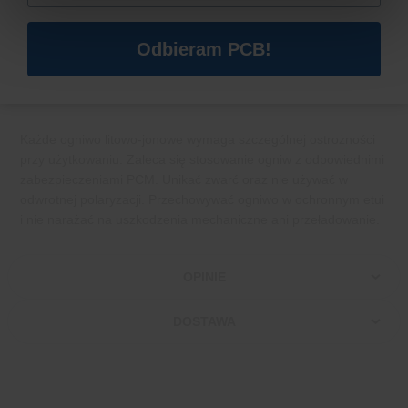
Dokumentacja Samsung INR18650-35E
Odbieram PCB!
UWAGI DOTYCZĄCE BEZPIECZEŃSTWA
Każde ogniwo litowo-jonowe wymaga szczególnej ostrożności
przy użytkowaniu. Zaleca się stosowanie ogniw z odpowiednimi
zabezpieczeniami PCM. Unikać zwarć oraz nie używać w
odwrotnej polaryzacji. Przechowywać ogniwo w ochronnym etui
i nie narażać na uszkodzenia mechaniczne ani przeładowanie.
OPINIE
DOSTAWA