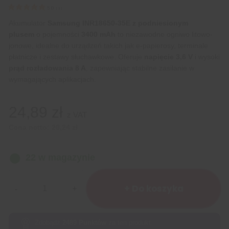
5.0
(
3
)
Akumulator
Samsung INR18650-35E z podniesionym
plusem
o pojemności
3400 mAh
to niezawodne ogniwo litowo-
jonowe, idealne do urządzeń takich jak e-papierosy, terminale
płatnicze i zestawy słuchawkowe. Oferuje
napięcie 3,6 V
i wysoki
prąd rozładowania 8 A
, zapewniając stabilne zasilanie w
wymagających aplikacjach.
24,89
zł
z VAT
Cena netto:
20,24
zł
22 w magazynie
ilość
Ogniwo
+ Do koszyka
18650
Samsung
INR18650-
Zdobądź
2489
Punktów
za ten produkt.