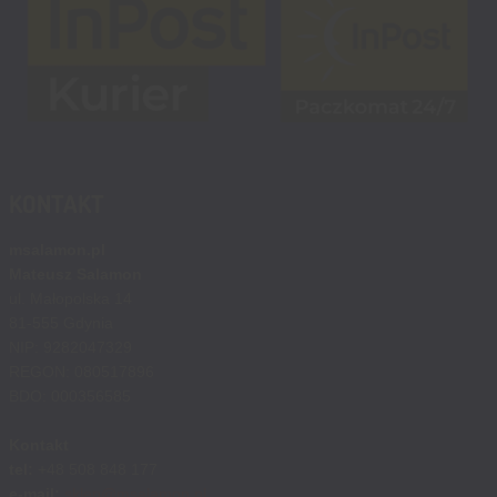
KONTAKT
msalamon.pl
Mateusz Salamon
ul. Małopolska 14
81-555 Gdynia
NIP: 9282047329
REGON: 080517896
BDO: 000356585
Kontakt
tel:
+48 508 848 177
e-mail:
sklep@msalamon.pl