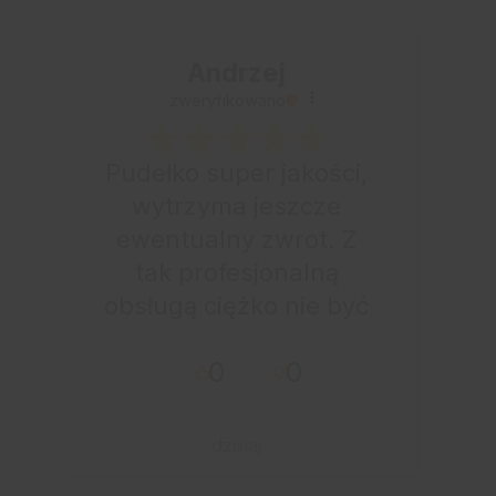
Andrzej
zweryfikowano
Pudełko super jakości,
wytrzyma jeszcze
ewentualny zwrot. Z
tak profesjonalną
obsługą ciężko nie być
zadowolonym. Paczkę
0
0
otrzymałem
błyskawicznie. Udane
zakupy i przyjemna
dzisiaj
obsługa. Warto.