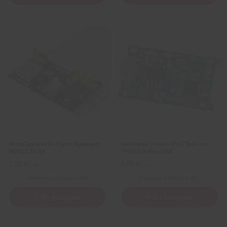
Moduł Zasilania Do Płytek Stykowych
Ładowarka Li-Ion Li-Pol Z Buforem
MB102 3,3V-5V
TP4056 1A Micro USB
7,19
zł
5,09
zł
z VAT
z VAT
Wysyłka
z Polski w 24h
Wysyłka
z Polski w 24h
+ Do koszyka
+ Do koszyka