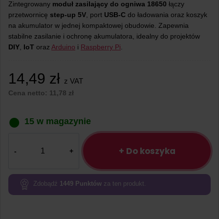
Zintegrowany
moduł zasilający do ogniwa 18650
łączy
przetwornicę
step-up 5V
, port
USB-C
do ładowania oraz koszyk
na akumulator w jednej kompaktowej obudowie. Zapewnia
stabilne zasilanie i ochronę akumulatora, idealny do projektów
DIY
,
IoT
oraz
Arduino
i
Raspberry Pi
.
14,49
zł
z VAT
Cena netto:
11,78
zł
15 w magazynie
ilość
Moduł
+ Do koszyka
zasilania
18650
UPS
Zdobądź
1449
Punktów
za ten produkt.
5V
z
wejściem