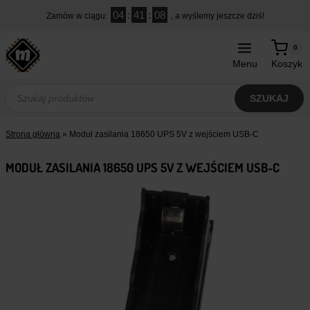
Przejdź
04
:
41
:
08
Zamów w ciągu:
, a wyślemy jeszcze dziś!
do
treści
0
Menu
Koszyk
Wyszukiwarka
produktów
SZUKAJ
Strona główna
»
Moduł zasilania 18650 UPS 5V z wejściem USB-C
MODUŁ ZASILANIA 18650 UPS 5V Z WEJŚCIEM USB-C