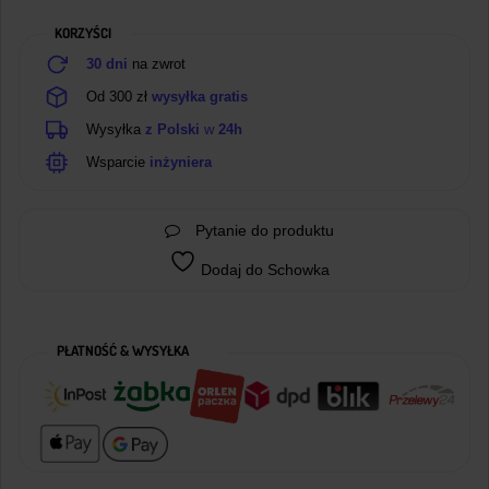
USB-
KORZYŚCI
C
30 dni
na zwrot
Od 300 zł
wysyłka gratis
Wysyłka
z Polski
w
24h
Wsparcie
inżyniera
Pytanie do produktu
Dodaj do Schowka
PŁATNOŚĆ & WYSYŁKA