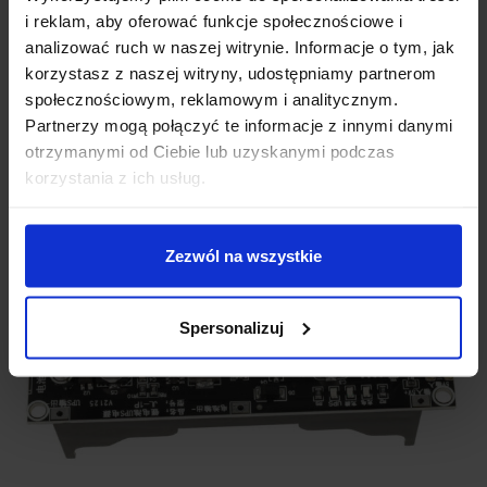
pomiędzy zasilaniem zewnętrznym a zasilaniem z akumulatora
i reklam, aby oferować funkcje społecznościowe i
w momencie zaniku napięcia
+5 V
. Po zlutowaniu zwory układ
analizować ruch w naszej witrynie. Informacje o tym, jak
zapewnia ciągłość zasilania na wyjściu
UPS
bez przerwy
korzystasz z naszej witryny, udostępniamy partnerom
napięcia.
społecznościowym, reklamowym i analitycznym.
Partnerzy mogą połączyć te informacje z innymi danymi
otrzymanymi od Ciebie lub uzyskanymi podczas
korzystania z ich usług.
Zezwól na wszystkie
Spersonalizuj