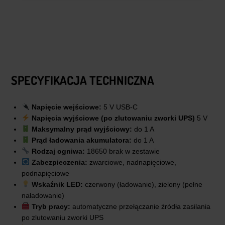
SPECYFIKACJA TECHNICZNA
Napięcie wejściowe:
5 V USB-C
Napięcia wyjściowe (po zlutowaniu zworki UPS
)
5 V
Maksymalny prąd wyjściowy:
do 1 A
Prąd ładowania akumulatora:
do 1 A
Rodzaj ogniwa:
18650 brak w zestawie
Zabezpieczenia:
zwarciowe, nadnapięciowe,
podnapięciowe
Wskaźnik LED:
czerwony (ładowanie), zielony (pełne
naładowanie)
Tryb pracy:
automatyczne przełączanie źródła zasilania
po zlutowaniu zworki UPS