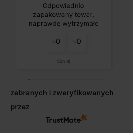
Odpowiednio
zapakowany towar,
naprawdę wytrzymałe
opakowanie.
0
0
Wszystko ok, bez
zbędnej zwłoki.
Jestem pozytywnie
dzisiaj
zaskoczony, pełen
profesjonalizm.
zebranych i zweryfikowanych
przez