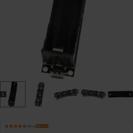
Bestseller
5.0
(
4
)