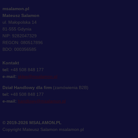
msalamon.pl
Mateusz Salamon
ul. Małopolska 14
81-555 Gdynia
NIP: 9282047329
REGON: 080517896
BDO: 000356585
Kontakt
tel:
+48 508 848 177
e-mail:
sklep@msalamon.pl
Dział Handlowy dla firm
(zamówienia B2B)
tel:
+48 508 848 177
e-mail:
handlowy@msalamon.pl
© 2019-2026 MSALAMON.PL
Copyright Mateusz Salamon msalamon.pl