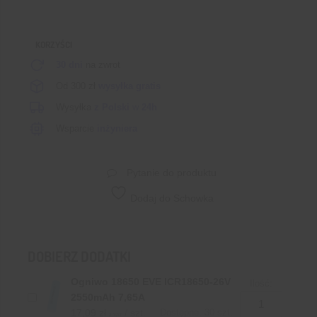
25A
KORZYŚCI
30 dni
na zwrot
Od 300 zł
wysyłka gratis
Wysyłka
z Polski
w
24h
Wsparcie
inżyniera
Pytanie do produktu
Dodaj do Schowka
DOBIERZ DODATKI
Ogniwo 18650 EVE ICR18650-26V
Ilość:
2550mAh 7,65A
17,09
zł
/ szt.
Dostępne: 30 szt.
z VAT