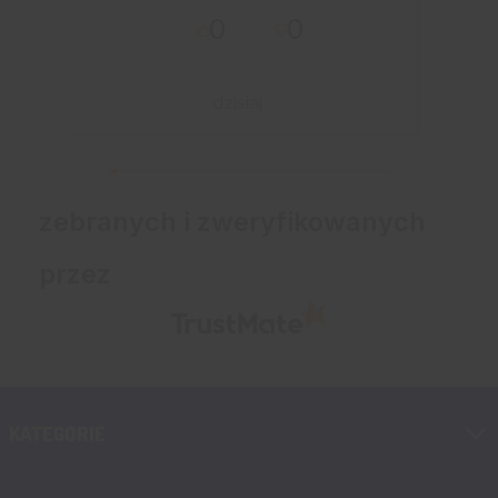
0
0
otrzymałem
błyskawicznie. Udane
zakupy i przyjemna
dzisiaj
obsługa. Warto.
zebranych i zweryfikowanych
przez
KATEGORIE