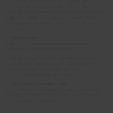
Moduł umożliwia prostą konfigurację między 3S, 4S i 5S za
pomocą zworek. Na płytce przy złączu P+ jest miejsce na 4
zworki.
Ułożenie zworek dla każdego z trybów widoczne jest na
zdjęciu obok.
Chodzi o te w żółtych prostokątach. Zworki są
lutowane. Nie musisz lutować rezystora 0 ohm. Wystarczy
mostek z cyny.
Zabezpieczenia
Ochrona ogniw przed przeładowaniem, nadmiernym
rozładowaniem, zwarciem i przeciążeniem.
Wysoki prąd pracy – 25 A ciągły / 60 A szczytowy
Idealny do zastosowań wymagających większego poboru
prądu. Moduł obsługuje urządzenia o wyższym
zapotrzebowaniu energetycznym bez ryzyka przegrzania.
Prosty montaż i kompatybilność
Moduł można montować poprzez lutowanie lub zgrzewanie
ogniw zgodnie z zaleceniami producenta. Wymaga stosowania
ogniw o zbliżonych parametrach.