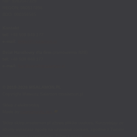
NIP: 9282047329
REGON: 080517896
BDO: 000356585
Kontakt
tel:
+48 508 848 177
e-mail:
sklep@msalamon.pl
Dział Handlowy dla firm
(zamówienia B2B)
tel:
+48 508 848 177
e-mail:
handlowy@msalamon.pl
© 2019-2026 MSALAMON.PL
Copyright Mateusz Salamon msalamon.pl
Sklep z elektroniką
Made by
cosmonauts.dev
Sklep sklep.msalamon.pl używa plików cookies. Korzystając ze
strony wyrażasz zgodę na używanie cookies, zgodnie z Twoimi
ustawieniami przeglądarki. Zobacz naszą
politykę prywatności
.