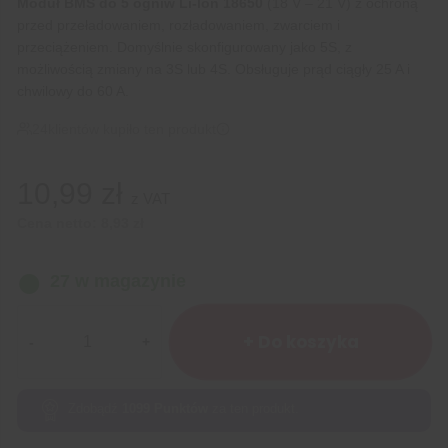
Moduł BMS do 5 ogniw Li-Ion 18650
(18 V – 21 V) z ochroną
przed przeładowaniem, rozładowaniem, zwarciem i
przeciążeniem. Domyślnie skonfigurowany jako 5S, z
możliwością zmiany na 3S lub 4S. Obsługuje prąd ciągły 25 A i
chwilowy do 60 A.
24
klientów kupiło ten produkt
10,99
zł
z VAT
Cena netto:
8,93
zł
27 w magazynie
ilość
Ładowarka
+ Do koszyka
Li-
Ion
BMS
Zdobądź
1099
Punktów
za ten produkt.
5S