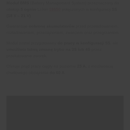
Moduł BMS
(Battery Management System) przeznaczony do
obsługi
5 ogniw
Li-Ion
18650
połączonych w konfiguracji
5S
(18 V – 21 V)
.
Gwarantuje
ochronę akumulatorów
przed przeładowaniem,
rozładowaniem, przeciążeniem, zwarciem oraz przegrzaniem.
Moduł został przygotowany
do pracy w konfiguracji 5S
, ale
umożliwia łatwą zmianę trybu na 3S lub 4S
przez
przelutowanie zworek.
Oferuje prąd pracy ciągły na poziomie
25 A,
z możliwością
chwilowego obciążenia
do 60 A
.