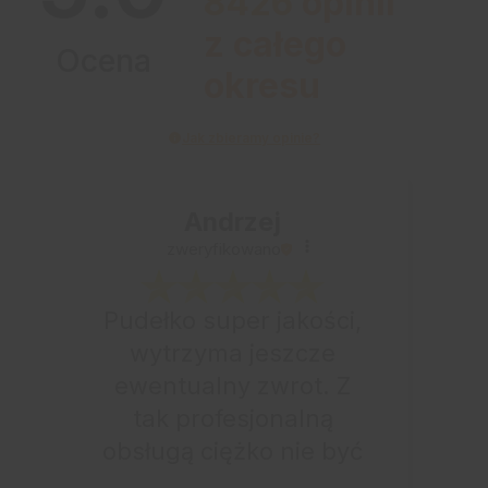
8426
opinii
z całego
Ocena
okresu
Jak zbieramy opinie?
Andrzej
zweryfikowano
Pudełko super jakości,
wytrzyma jeszcze
ewentualny zwrot. Z
tak profesjonalną
obsługą ciężko nie być
zadowolonym. Paczkę