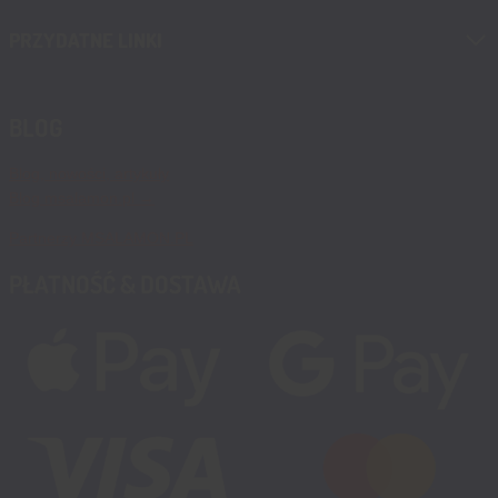
PRZYDATNE LINKI
BLOG
Blog, nowości, artykuły
Blog msalamon.pl →
Partnerzy MSALAMON.PL
PŁATNOŚĆ & DOSTAWA