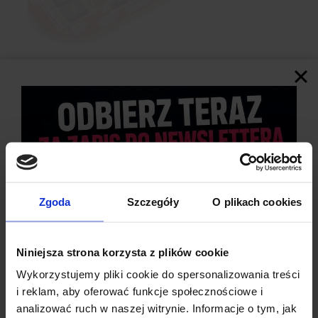
SPECYFIKACJA TECHNICZNA
Konfiguracja ogniw
: 5S (5 × 3,6 V = 18 V – 21 V)
Prąd pracy ciągły
: 25 A
Zgoda
Szczegóły
O plikach cookies
Prąd chwilowy maksymalny
: do 60 A
Zabezpieczenie zwarciowe
: 0,1 – 0,6 ms
Czas reakcji zabezpieczeń
: 0,5 – 1,5 s
Niniejsza strona korzysta z plików cookie
Zabezpieczenie przeładowania
: 4,25 V ± 0,025 V
(reset: 4,1 V ± 0,025 V)
Wykorzystujemy pliki cookie do spersonalizowania treści
Zabezpieczenie rozładowania
: 2,75 V ± 0,1 V (reset: 3
i reklam, aby oferować funkcje społecznościowe i
V ± 0,1 V)
analizować ruch w naszej witrynie. Informacje o tym, jak
Ochrona temperaturowa
: miejsce na czujnik NTC