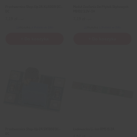
Przetwornica Step-Up 2A XL6009 DC-
Moduł Zasilania Do Płytek Stykowych
DC
MB102 3,3V-5V
7,19
zł
7,19
zł
z VAT
z VAT
Wysyłka
z Polski w 24h
Wysyłka
z Polski w 24h
+ Do koszyka
+ Do koszyka
Przetwornica Step-Up 2A SX1308 DC-
Ładowarka Li-Ion BMS 1S 2A
DC
4,57
zł