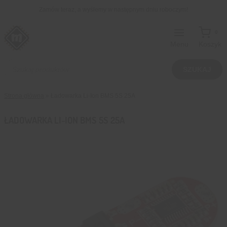
Przejdź
Zamów teraz, a wyślemy w następnym dniu roboczym!
do
treści
0
Menu
Koszyk
Wyszukiwarka
produktów
SZUKAJ
Strona główna
»
Ładowarka Li-Ion BMS 5S 25A
ŁADOWARKA LI-ION BMS 5S 25A