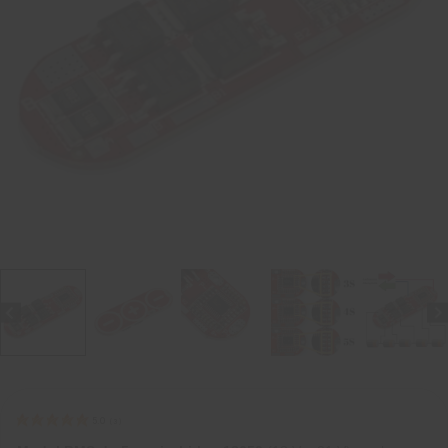
5.0
(
3
)