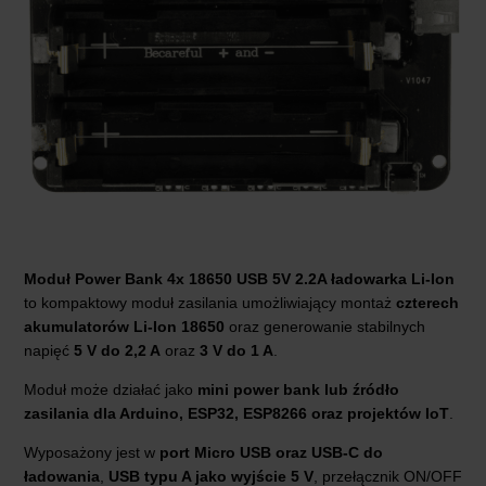
Moduł Power Bank 4x 18650 USB 5V 2.2A ładowarka Li-Ion
to kompaktowy moduł zasilania umożliwiający montaż
czterech
akumulatorów Li-Ion 18650
oraz generowanie stabilnych
napięć
5 V do 2,2 A
oraz
3 V do 1 A
.
Moduł może działać jako
mini power bank lub źródło
zasilania dla Arduino, ESP32, ESP8266 oraz projektów IoT
.
Wyposażony jest w
port Micro USB oraz USB-C do
ładowania
,
USB typu A jako wyjście 5 V
, przełącznik ON/OFF