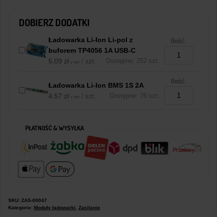
DOBIERZ DODATKI
Ładowarka Li-Ion Li-pol z
Ilość:
buforem TP4056 1A USB-C
5,09
zł
/ szt.
Dostępne: 252 szt.
z VAT
Ilość:
Ładowarka Li-Ion BMS 1S 2A
4,57
zł
/ szt.
Dostępne: 76 szt.
z VAT
PŁATNOŚĆ & WYSYŁKA
SKU:
ZAS-00047
Kategorie:
Moduły ładowarki
,
Zasilanie