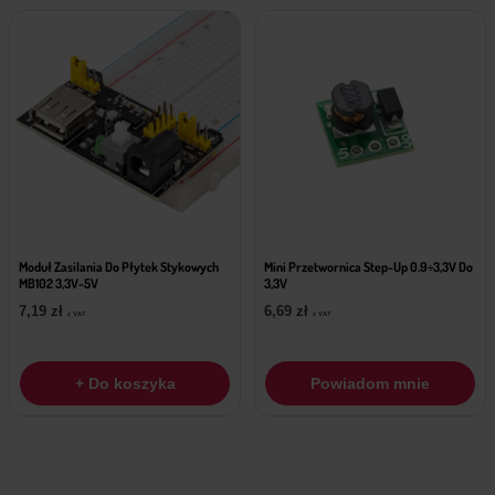
Moduł Zasilania Do Płytek Stykowych
Mini Przetwornica Step-Up 0.9÷3,3V Do
MB102 3,3V-5V
3,3V
7,19
zł
6,69
zł
z VAT
z VAT
+ Do koszyka
Powiadom mnie