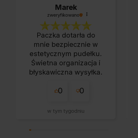
Marek
zweryfikowano
Paczka dotarła do
mnie bezpiecznie w
estetycznym pudełku.
Świetna organizacja i
błyskawiczna wysyłka.
Korzystam z tego
0
0
sklepu nie pierwszy
raz - zawsze
wszystko perfekt.
w tym tygodniu
Polecam z całym
przekonaniem.