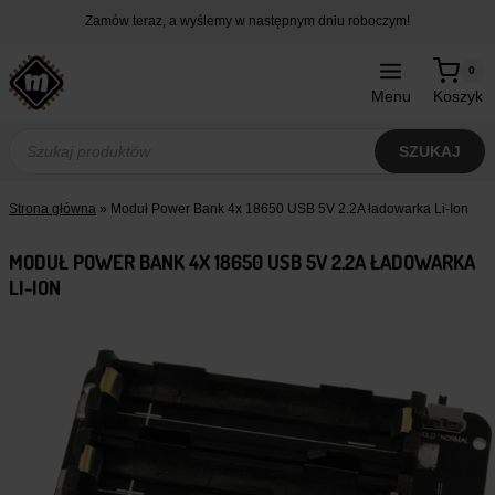
Przejdź
Zamów teraz, a wyślemy w następnym dniu roboczym!
do
treści
0
Menu
Koszyk
Wyszukiwarka
produktów
SZUKAJ
Strona główna
»
Moduł Power Bank 4x 18650 USB 5V 2.2A ładowarka Li-Ion
MODUŁ POWER BANK 4X 18650 USB 5V 2.2A ŁADOWARKA
LI-ION