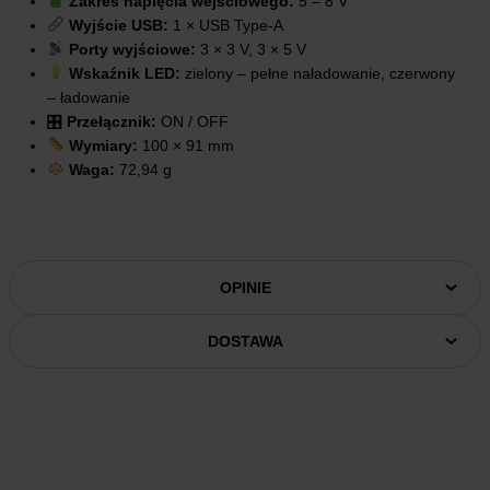
Zakres napięcia wejściowego:
5 – 8 V
Wyjście USB:
1 × USB Type-A
Porty wyjściowe:
3 × 3 V, 3 × 5 V
Wskaźnik LED:
zielony – pełne naładowanie, czerwony
– ładowanie
🎛
Przełącznik:
ON / OFF
Wymiary:
100 × 91 mm
Waga:
72,94 g
OPINIE
DOSTAWA