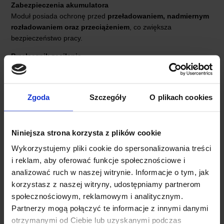
Zabezpieczenia akumulatora
Moduł posiada ochronę przed
przeładowaniem, nadmiernym
rozładowaniem oraz przeciążeniem
, co zwiększa
bezpieczeństwo pracy.
Przełącznik zasilania
Wbudowany przełącznik pozwala szybko włączyć lub wyłączyć
wyjście zasilania.
Zgoda
Szczegóły
O plikach cookies
Niniejsza strona korzysta z plików cookie
Wykorzystujemy pliki cookie do spersonalizowania treści
i reklam, aby oferować funkcje społecznościowe i
analizować ruch w naszej witrynie. Informacje o tym, jak
korzystasz z naszej witryny, udostępniamy partnerom
społecznościowym, reklamowym i analitycznym.
Partnerzy mogą połączyć te informacje z innymi danymi
otrzymanymi od Ciebie lub uzyskanymi podczas