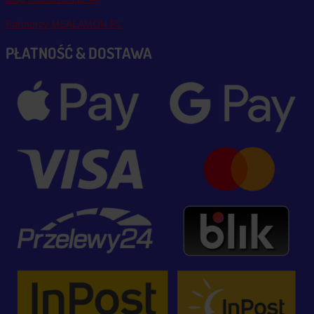
Partnerzy MSALAMON.PL
PŁATNOŚĆ & DOSTAWA