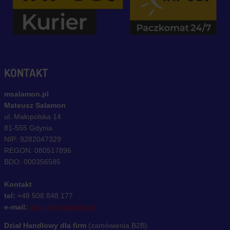
KONTAKT
msalamon.pl
Mateusz Salamon
ul. Małopolska 14
81-555 Gdynia
NIP: 9282047329
REGON: 080517896
BDO: 000356585
Kontakt
tel:
+48 508 848 177
e-mail:
sklep@msalamon.pl
Dział Handlowy dla firm
(zamówienia B2B)