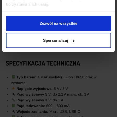
korzystania z ich usług.
Zezwól na wszystkie
Spersonalizuj
SPECYFIKACJA TECHNICZNA
Typ baterii:
4 × akumulator Li-Ion 18650 brak w
zestawie
Napięcie wyjściowe:
5 V / 3 V
Prąd wyjściowy 5 V:
do 2,2 A maks. ok. 3 A
Prąd wyjściowy 3 V:
do 1 A
Prąd ładowania:
600 – 800 mA
Wejście zasilania:
Micro USB, USB-C