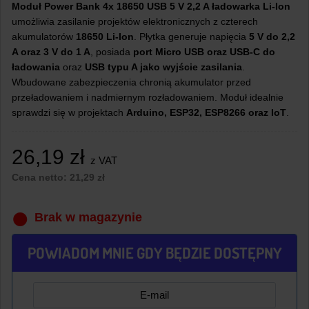
Moduł Power Bank 4x 18650 USB 5 V 2,2 A ładowarka Li-Ion
umożliwia zasilanie projektów elektronicznych z czterech
akumulatorów
18650 Li-Ion
. Płytka generuje napięcia
5 V do 2,2
A oraz 3 V do 1 A
, posiada
port Micro USB oraz USB-C do
ładowania
oraz
USB typu A jako wyjście zasilania
.
Wbudowane zabezpieczenia chronią akumulator przed
przeładowaniem i nadmiernym rozładowaniem. Moduł idealnie
sprawdzi się w projektach
Arduino, ESP32, ESP8266 oraz IoT
.
26,19
zł
z VAT
Cena netto:
21,29
zł
Brak w magazynie
POWIADOM MNIE GDY BĘDZIE DOSTĘPNY