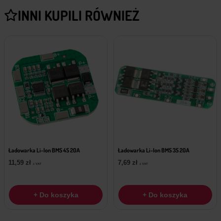
INNI KUPILI RÓWNIEŻ
Ładowarka Li-Ion BMS 4S 20A
Ładowarka Li-Ion BMS 3S 20A
11,59
zł
7,69
zł
z VAT
z VAT
+ Do koszyka
+ Do koszyka