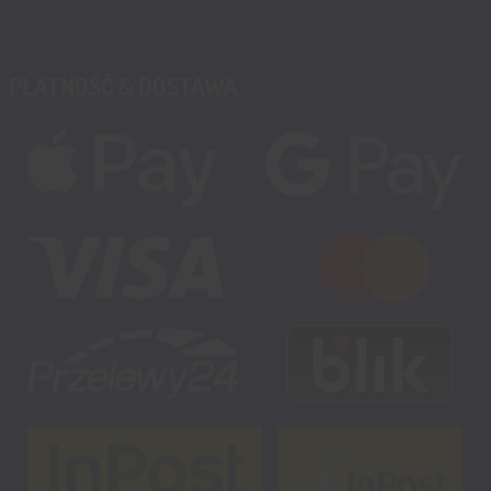
Blog msalamon.pl →
Partnerzy MSALAMON.PL
PŁATNOŚĆ & DOSTAWA