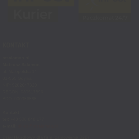
KONTAKT
msalamon.pl
Mateusz Salamon
ul. Małopolska 14
81-555 Gdynia
NIP: 9282047329
REGON: 080517896
BDO: 000356585
Kontakt
tel:
+48 508 848 177
e-mail:
sklep@msalamon.pl
Dział Handlowy dla firm
(zamówienia B2B)