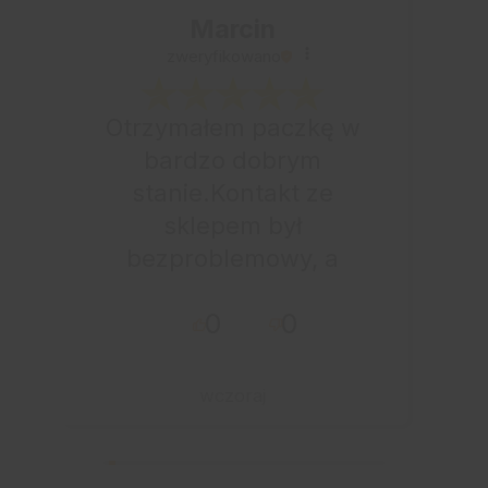
Marcin
zweryfikowano
Otrzymałem paczkę w
bardzo dobrym
stanie.Kontakt ze
sklepem był
bezproblemowy, a
całe zamówienie
0
0
przebiegło sprawnie.
wczoraj