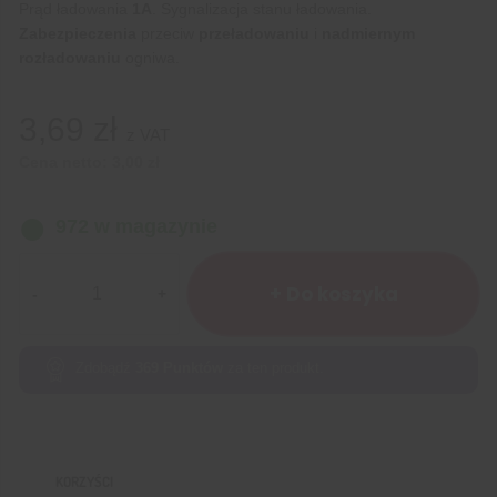
Prąd ładowania
1A
. Sygnalizacja stanu ładowania.
Zabezpieczenia
przeciw
przeładowaniu
i
nadmiernym
rozładowaniu
ogniwa.
3,69
zł
z VAT
Cena netto:
3,00
zł
972 w magazynie
ilość
Ładowarka
+ Do koszyka
Li-
Ion
Li-
Zdobądź
369
Punktów
za ten produkt.
pol
TP4056
1A
Mini
KORZYŚCI
USB