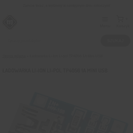
Przejdź
Zamów teraz, a wyślemy w następnym dniu roboczym!
do
treści
0
Menu
Koszyk
Wyszukiwarka
produktów
SZUKAJ
Strona główna
»
Ładowarka Li-Ion Li-pol TP4056 1A Mini USB
ŁADOWARKA LI-ION LI-POL TP4056 1A MINI USB