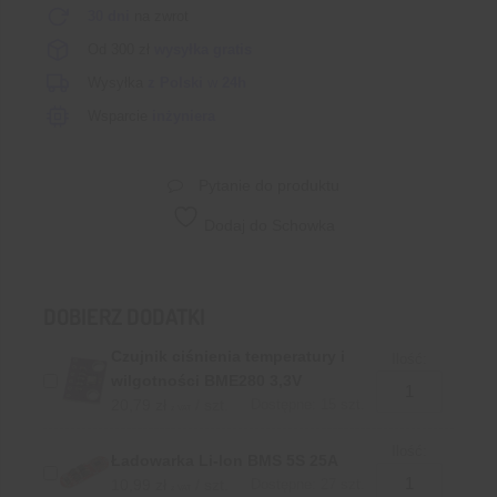
30 dni
na zwrot
Od 300 zł
wysyłka gratis
Wysyłka
z Polski
w
24h
Wsparcie
inżyniera
Pytanie do produktu
Dodaj do Schowka
DOBIERZ DODATKI
Czujnik ciśnienia temperatury i
Ilość:
wilgotności BME280 3,3V
20,79
zł
/ szt.
Dostępne: 15 szt.
z VAT
Ilość:
Ładowarka Li-Ion BMS 5S 25A
10,99
zł
/ szt.
Dostępne: 27 szt.
z VAT