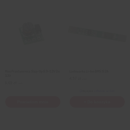
Mini Przetwornica Step-Up 0.9÷3,3V Do
Ładowarka Li-Ion BMS 1S 2A
3,3V
4,57
zł
z VAT
6,69
zł
z VAT
Wysyłka
z Polski w 24h
Powiadom mnie
+ Do koszyka