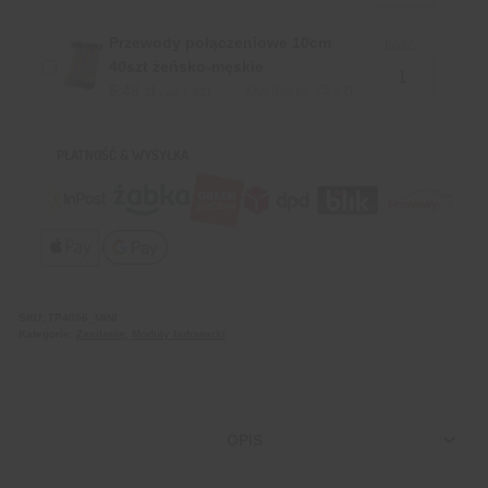
Przewody połączeniowe 10cm
Ilość:
40szt żeńsko-męskie
6,49
zł
/ szt.
Dostępne: 75 szt.
z VAT
PŁATNOŚĆ & WYSYŁKA
SKU:
TP4056_MINI
Kategorie:
Zasilanie
,
Moduły ładowarki
OPIS