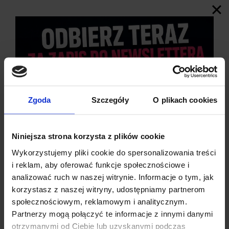
Zgoda
Szczegóły
O plikach cookies
Niniejsza strona korzysta z plików cookie
Wykorzystujemy pliki cookie do spersonalizowania treści
i reklam, aby oferować funkcje społecznościowe i
analizować ruch w naszej witrynie. Informacje o tym, jak
korzystasz z naszej witryny, udostępniamy partnerom
Złącze zasilania (mini USB)
społecznościowym, reklamowym i analitycznym.
Pady zasilania
Partnerzy mogą połączyć te informacje z innymi danymi
Dioda LED Standby (koniec ładowania)
otrzymanymi od Ciebie lub uzyskanymi podczas