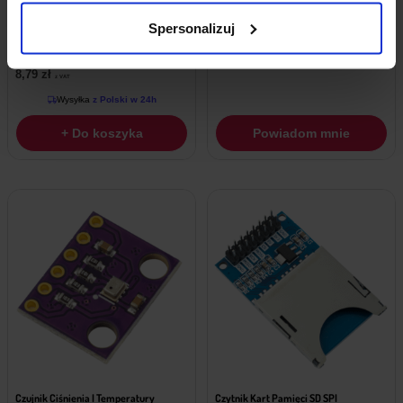
Spersonalizuj
Czytnik RFID RC522 13,56MHz SPI Z
Czujnik Natężenia Światła BH1750
Kartą I Brelokiem
7,49
zł
z VAT
8,79
zł
z VAT
Wysyłka
z Polski w 24h
+ Do koszyka
Powiadom mnie
Czujnik Ciśnienia I Temperatury
Czytnik Kart Pamięci SD SPI