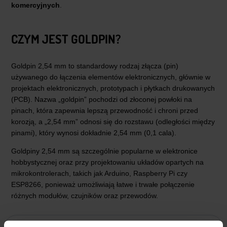
komercyjnych
.
CZYM JEST GOLDPIN?
Goldpin 2,54 mm to standardowy rodzaj złącza (pin)
używanego do łączenia elementów elektronicznych, głównie w
projektach elektronicznych, prototypach i płytkach drukowanych
(PCB). Nazwa „goldpin” pochodzi od złoconej powłoki na
pinach, która zapewnia lepszą przewodność i chroni przed
korozją, a „2,54 mm” odnosi się do rozstawu (odległości między
pinami), który wynosi dokładnie 2,54 mm (0,1 cala).
Goldpiny 2,54 mm są szczególnie popularne w elektronice
hobbystycznej oraz przy projektowaniu układów opartych na
mikrokontrolerach, takich jak Arduino, Raspberry Pi czy
ESP8266, ponieważ umożliwiają łatwe i trwałe połączenie
różnych modułów, czujników oraz przewodów.