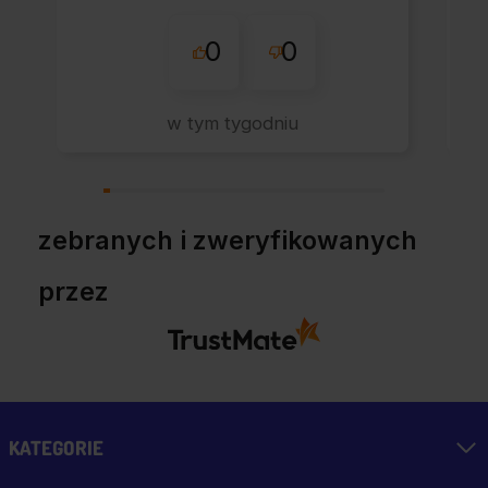
Korzystam z tego
0
0
sklepu nie pierwszy
raz - zawsze
wszystko perfekt.
w tym tygodniu
Polecam z całym
przekonaniem.
zebranych i zweryfikowanych
przez
KATEGORIE