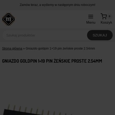
Przejdź
Zamów teraz, a wyślemy w następnym dniu roboczym!
do
treści
0
Menu
Koszyk
Wyszukiwarka
produktów
SZUKAJ
Strona główna
»
Gniazdo goldpin 1×19 pin żeńskie proste 2.54mm
GNIAZDO GOLDPIN 1×19 PIN ŻEŃSKIE PROSTE 2.54MM