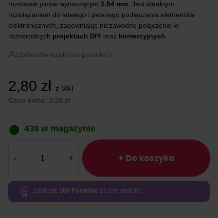
rozstawie pinów wynoszącym
2.54 mm
. Jest idealnym
rozwiązaniem do łatwego i pewnego podłączania elementów
elektronicznych, zapewniając niezawodne połączenie w
różnorodnych
projektach
DIY
oraz
komercyjnych
.
12
klientów kupiło ten produkt
2,80
zł
z VAT
Cena netto:
2,28
zł
439 w magazynie
ilość
Gniazdo
+ Do koszyka
goldpin
1×19
pin
Zdobądź
280
Punktów
za ten produkt.
żeńskie
proste