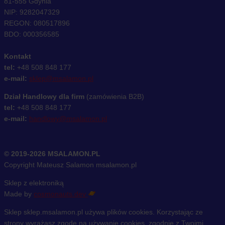
81-555 Gdynia
NIP: 9282047329
REGON: 080517896
BDO: 000356585
Kontakt
tel:
+48 508 848 177
e-mail:
sklep@msalamon.pl
Dział Handlowy dla firm
(zamówienia B2B)
tel:
+48 508 848 177
e-mail:
handlowy@msalamon.pl
© 2019-2026 MSALAMON.PL
Copyright Mateusz Salamon msalamon.pl
Sklep z elektroniką
Made by
cosmonauts.dev
Sklep sklep.msalamon.pl używa plików cookies. Korzystając ze
strony wyrażasz zgodę na używanie cookies, zgodnie z Twoimi