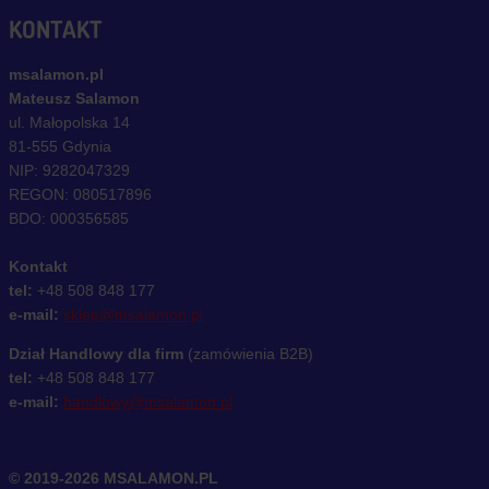
KONTAKT
msalamon.pl
Mateusz Salamon
ul. Małopolska 14
81-555 Gdynia
NIP: 9282047329
REGON: 080517896
BDO: 000356585
Kontakt
tel:
+48 508 848 177
e-mail:
sklep@msalamon.pl
Dział Handlowy dla firm
(zamówienia B2B)
tel:
+48 508 848 177
e-mail:
handlowy@msalamon.pl
© 2019-2026 MSALAMON.PL