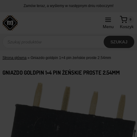
Przejdź
Zamów teraz, a wyślemy w następnym dniu roboczym!
do
treści
0
Menu
Koszyk
Wyszukiwarka
produktów
SZUKAJ
Strona główna
»
Gniazdo goldpin 1×4 pin żeńskie proste 2.54mm
GNIAZDO GOLDPIN 1×4 PIN ŻEŃSKIE PROSTE 2.54MM