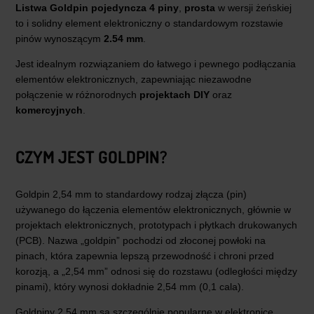
Listwa Goldpin pojedyncza 4 piny
,
prosta
w wersji żeńskiej
to i solidny element elektroniczny o standardowym rozstawie
pinów wynoszącym
2.54 mm
.
Jest idealnym rozwiązaniem do łatwego i pewnego podłączania
elementów elektronicznych, zapewniając niezawodne
połączenie w różnorodnych
projektach DIY
oraz
komercyjnych
.
CZYM JEST GOLDPIN?
Goldpin 2,54 mm to standardowy rodzaj złącza (pin)
używanego do łączenia elementów elektronicznych, głównie w
projektach elektronicznych, prototypach i płytkach drukowanych
(PCB). Nazwa „goldpin” pochodzi od złoconej powłoki na
pinach, która zapewnia lepszą przewodność i chroni przed
korozją, a „2,54 mm” odnosi się do rozstawu (odległości między
pinami), który wynosi dokładnie 2,54 mm (0,1 cala).
Goldpiny 2,54 mm są szczególnie popularne w elektronice