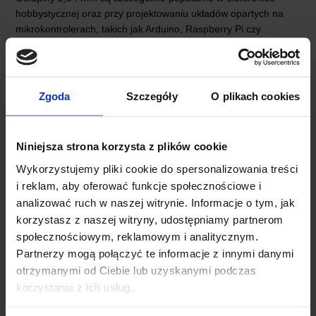
hobbystycznej oraz przy projektowaniu układów opartych na
mikrokontrolerach, takich jak Arduino, Raspberry Pi czy
ESP8266, ponieważ umożliwiają łatwe i trwałe połączenie
różnych modułów, czujników oraz przewodów.
Zgoda
Szczegóły
O plikach cookies
OPINIE
DOSTAWA
Niniejsza strona korzysta z plików cookie
Wykorzystujemy pliki cookie do spersonalizowania treści
i reklam, aby oferować funkcje społecznościowe i
analizować ruch w naszej witrynie. Informacje o tym, jak
korzystasz z naszej witryny, udostępniamy partnerom
społecznościowym, reklamowym i analitycznym.
INNI KUPILI RÓWNIEŻ
Partnerzy mogą połączyć te informacje z innymi danymi
otrzymanymi od Ciebie lub uzyskanymi podczas
korzystania z ich usług.