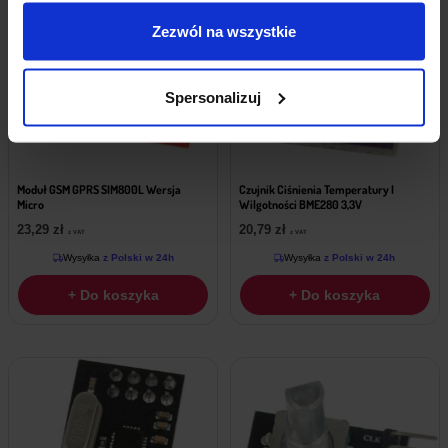
Zezwól na wszystkie
Spersonalizuj
Moduł GSM GPRS SIM800L Wersja
Czujnik Ciśnienia Temperatury I
Micro
Wilgotności BME280 3,3V
23,29
zł
20,79
zł
z VAT
z VAT
Wysyłka
z Polski w 24h
Wysyłka
z Polski w 24h
+ Do koszyka
+ Do koszyka