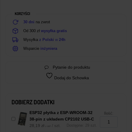
2.54mm
KORZYŚCI
30 dni
na zwrot
Od 300 zł
wysyłka gratis
Wysyłka
z Polski
w
24h
Wsparcie
inżyniera
Pytanie do produktu
Dodaj do Schowka
DOBIERZ DODATKI
ESP32 płytka z ESP-WROOM-32
Ilość:
38-pin z układem CP2102 USB-C
28,19
zł
/ szt.
Dostępne: 29 szt.
z VAT