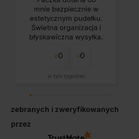
mnie bezpiecznie w
estetycznym pudełku.
Świetna organizacja i
błyskawiczna wysyłka.
Korzystam z tego
0
0
sklepu nie pierwszy
raz - zawsze
wszystko perfekt.
w tym tygodniu
Polecam z całym
przekonaniem.
zebranych i zweryfikowanych
przez