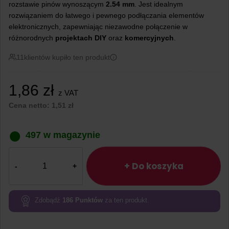
rozstawie pinów wynoszącym
2.54 mm
. Jest idealnym
rozwiązaniem do łatwego i pewnego podłączania elementów
elektronicznych, zapewniając niezawodne połączenie w
różnorodnych
projektach
DIY
oraz
komercyjnych
.
11
klientów kupiło ten produkt
1,86
zł
z VAT
Cena netto:
1,51
zł
497 w magazynie
ilość
Gniazdo
+ Do koszyka
goldpin
1×4
pin
Zdobądź
186
Punktów
za ten produkt.
żeńskie
proste