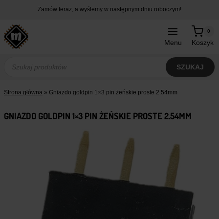
Przejdź
Zamów teraz, a wyślemy w następnym dniu roboczym!
do
treści
0
Menu
Koszyk
Wyszukiwarka
produktów
SZUKAJ
Strona główna
»
Gniazdo goldpin 1×3 pin żeńskie proste 2.54mm
GNIAZDO GOLDPIN 1×3 PIN ŻEŃSKIE PROSTE 2.54MM