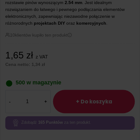
rozstawie pinów wynoszącym
2.54 mm
. Jest idealnym
rozwiązaniem do łatwego i pewnego podłączania elementów
elektronicznych, zapewniając niezawodne połączenie w
różnorodnych
projektach
DIY
oraz
komercyjnych
.
10
klientów kupiło ten produkt
1,65
zł
z VAT
Cena netto:
1,34
zł
500 w magazynie
ilość
Gniazdo
+ Do koszyka
goldpin
1×3
pin
Zdobądź
165
Punktów
za ten produkt.
żeńskie
proste