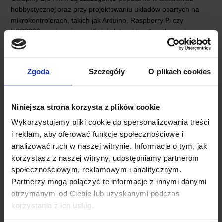
hobbystycznej oraz przy projektowaniu układów opartych na
mikrokontrolerach, takich jak Arduino, Raspberry Pi czy
ESP8266, ponieważ umożliwiają łatwe i trwałe połączenie
różnych modułów, czujników oraz przewodów.
Zgoda
Szczegóły
O plikach cookies
OPINIE
DOSTAWA
Niniejsza strona korzysta z plików cookie
Wykorzystujemy pliki cookie do spersonalizowania treści
i reklam, aby oferować funkcje społecznościowe i
analizować ruch w naszej witrynie. Informacje o tym, jak
korzystasz z naszej witryny, udostępniamy partnerom
społecznościowym, reklamowym i analitycznym.
INNI KUPILI RÓWNIEŻ
Partnerzy mogą połączyć te informacje z innymi danymi
otrzymanymi od Ciebie lub uzyskanymi podczas
korzystania z ich usług.