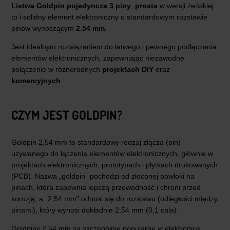
Listwa Goldpin pojedyncza 3 piny
,
prosta
w wersji żeńskiej
to i solidny element elektroniczny o standardowym rozstawie
pinów wynoszącym
2.54 mm
.
Jest idealnym rozwiązaniem do łatwego i pewnego podłączania
elementów elektronicznych, zapewniając niezawodne
połączenie w różnorodnych
projektach DIY
oraz
komercyjnych
.
CZYM JEST GOLDPIN?
Goldpin 2,54 mm to standardowy rodzaj złącza (pin)
używanego do łączenia elementów elektronicznych, głównie w
projektach elektronicznych, prototypach i płytkach drukowanych
(PCB). Nazwa „goldpin” pochodzi od złoconej powłoki na
pinach, która zapewnia lepszą przewodność i chroni przed
korozją, a „2,54 mm” odnosi się do rozstawu (odległości między
pinami), który wynosi dokładnie 2,54 mm (0,1 cala).
Goldpiny 2,54 mm są szczególnie popularne w elektronice