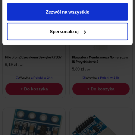
Zezwól na wszystkie
Spersonalizuj
Mikrofon Z Czujnikiem Dźwięku KY037
Klawiatura Membranowa Numeryczna
16 Przycisków 4×4
6,19
zł
z VAT
5,89
zł
z VAT
Wysyłka
z Polski w 24h
Wysyłka
z Polski w 24h
+ Do koszyka
+ Do koszyka