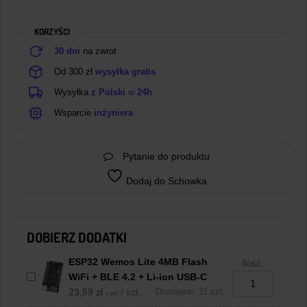
2.54mm
KORZYŚCI
30 dni
na zwrot
Od 300 zł
wysyłka gratis
Wysyłka
z Polski
w
24h
Wsparcie
inżyniera
Pytanie do produktu
Dodaj do Schowka
DOBIERZ DODATKI
ESP32 Wemos Lite 4MB Flash
Ilość:
WiFi + BLE 4.2 + Li-ion USB-C
23,59
zł
/ szt.
Dostępne: 11 szt.
z VAT