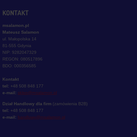
KONTAKT
msalamon.pl
Mateusz Salamon
ul. Małopolska 14
81-555 Gdynia
NIP: 9282047329
REGON: 080517896
BDO: 000356585
Kontakt
tel:
+48 508 848 177
e-mail:
sklep@msalamon.pl
Dział Handlowy dla firm
(zamówienia B2B)
tel:
+48 508 848 177
e-mail:
handlowy@msalamon.pl