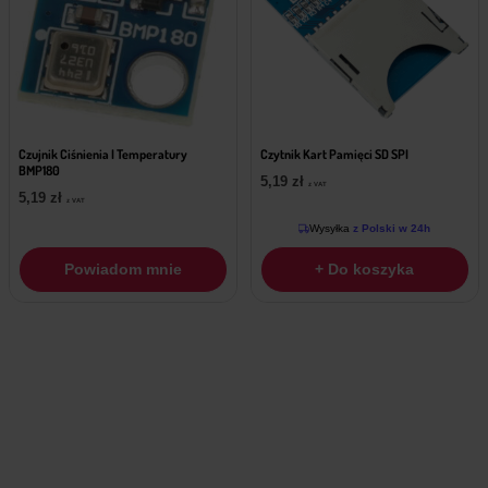
Czujnik Ciśnienia I Temperatury
Czytnik Kart Pamięci SD SPI
BMP180
5,19
zł
z VAT
5,19
zł
z VAT
Wysyłka
z Polski w 24h
Powiadom mnie
+ Do koszyka