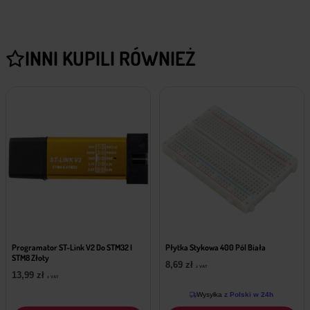
INNI KUPILI RÓWNIEŻ
Programator ST-Link V2 Do STM32 I
Płytka Stykowa 400 Pól Biała
STM8 Złoty
8,69
zł
z VAT
13,99
zł
z VAT
Wysyłka
z Polski w 24h