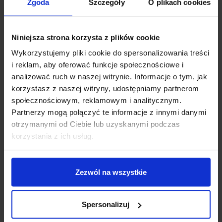
Zgoda
Szczegóły
O plikach cookies
Niniejsza strona korzysta z plików cookie
Wykorzystujemy pliki cookie do spersonalizowania treści
i reklam, aby oferować funkcje społecznościowe i
analizować ruch w naszej witrynie. Informacje o tym, jak
korzystasz z naszej witryny, udostępniamy partnerom
społecznościowym, reklamowym i analitycznym.
Partnerzy mogą połączyć te informacje z innymi danymi
otrzymanymi od Ciebie lub uzyskanymi podczas
JEDNOKANAŁOWY BEZPRZEWODOWY
korzystania z ich usług.
PRZEKAŹNIK RF O CZĘSTOTLIWOŚCI 433
MHZ
Zezwól na wszystkie
Spersonalizuj