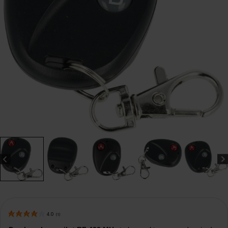
4.0
(
1
)