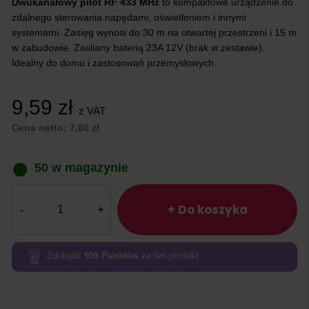
Dwukanałowy pilot RF 433 MHz
to kompaktowe urządzenie do
zdalnego sterowania napędami, oświetleniem i innymi
systemami. Zasięg wynosi do 30 m na otwartej przestrzeni i 15 m
w zabudowie. Zasilany baterią 23A 12V (brak w zestawie).
Idealny do domu i zastosowań przemysłowych.
9,59
zł
z VAT
Cena netto:
7,80
zł
50 w magazynie
ilość
Dwukanałowy
+ Do koszyka
pilot
RF
433
Zdobądź
959
Punktów
za ten produkt.
MHz