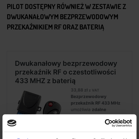
PILOT DOSTĘPNY RÓWNIEŻ W ZESTAWIE Z
DWUKANAŁOWYM BEZPRZEWODOWYM
PRZEKAŹNIKIEM RF ORAZ BATERIĄ