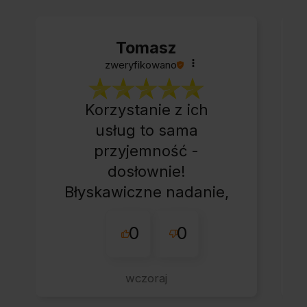
Tomasz
zweryfikowano
Korzystanie z ich
usług to sama
przyjemność -
dosłownie!
Błyskawiczne nadanie,
przesyłka bardzo
0
0
starannie
zapakowana z miłym
dodatkiem:-) Jakim?
wczoraj
Kup u w tej firmie bo