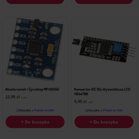
Akcelerometr I Żyroskop MPU6050
Konwerter I2C Dla Wyświetlacza LCD
HD44780
12,99
zł
z VAT
9,49
zł
z VAT
Wysyłka
z Polski w 24h
Wysyłka
z Polski w 24h
+ Do koszyka
+ Do koszyka