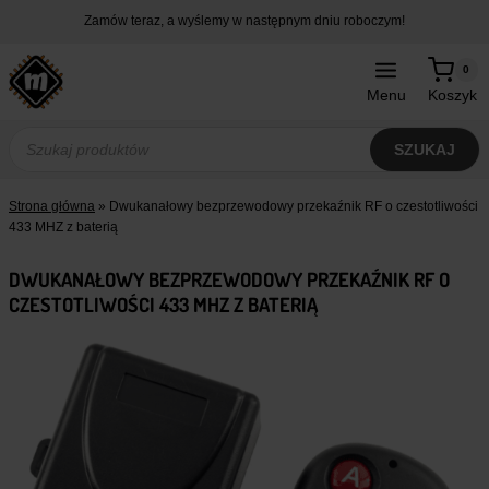
Przejdź
Zamów teraz, a wyślemy w następnym dniu roboczym!
do
treści
0
Menu
Koszyk
Wyszukiwarka
produktów
SZUKAJ
Strona główna
»
Dwukanałowy bezprzewodowy przekaźnik RF o czestotliwości
433 MHZ z baterią
DWUKANAŁOWY BEZPRZEWODOWY PRZEKAŹNIK RF O
CZESTOTLIWOŚCI 433 MHZ Z BATERIĄ