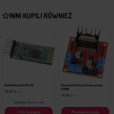
INNI KUPILI RÓWNIEŻ
Moduł Bluetooth HC-05
Sterownik Silników Dwukanałowy
L298N
19,69
zł
z VAT
14,09
zł
z VAT
Wysyłka
z Polski w 24h
+ Do koszyka
Powiadom mnie