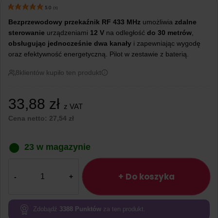
5.0
(
1
)
Bezprzewodowy przekaźnik RF 433 MHz
umożliwia
zdalne
sterowanie
urządzeniami
12 V
na odległość
do 30 metrów
,
obsługując jednocześnie dwa kanały
i zapewniając wygodę
oraz efektywność energetyczną. Pilot w zestawie z baterią.
8
klientów kupiło ten produkt
33,88
zł
z VAT
Cena netto:
27,54
zł
23 w magazynie
ilość
Dwukanałowy
+ Do koszyka
bezprzewodowy
przekaźnik
RF
Zdobądź
3388
Punktów
za ten produkt.
o