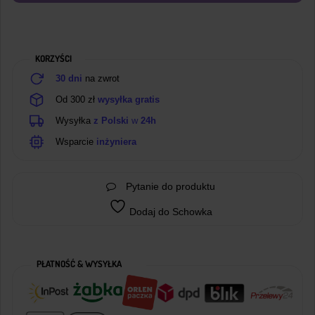
czestotliwości
433
MHZ
KORZYŚCI
z
baterią
30 dni
na zwrot
Od 300 zł
wysyłka gratis
Wysyłka
z Polski
w
24h
Wsparcie
inżyniera
Pytanie do produktu
Dodaj do Schowka
PŁATNOŚĆ & WYSYŁKA