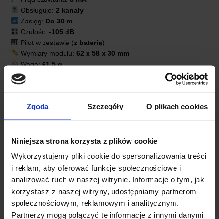
Obsługuje:
2 kanały
Zasięg:
Do 30 m
Czułość:
-105 dB
Pilot w zestawie (
z baterią
)
Wymiary modułu:
62 x 58 x 30 mm
Waga:
61,5 g
Zgoda
Szczegóły
O plikach cookies
Niniejsza strona korzysta z plików cookie
Wykorzystujemy pliki cookie do spersonalizowania treści
i reklam, aby oferować funkcje społecznościowe i
analizować ruch w naszej witrynie. Informacje o tym, jak
korzystasz z naszej witryny, udostępniamy partnerom
społecznościowym, reklamowym i analitycznym.
Partnerzy mogą połączyć te informacje z innymi danymi