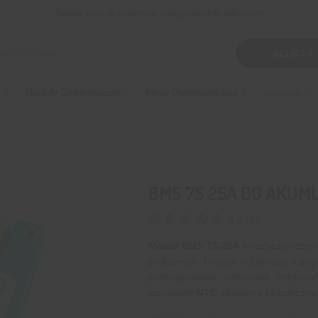
Zamów teraz, a wyślemy w następnym dniu roboczym!
kiwarka
SZUKAJ
tów
Moduły Elektroniczne
Płytki Deweloperskie
Zasilanie
BMS 7S 25A DO AKUM
5.0
(
2
)
Moduł BMS 7S 25A
to zabezpieczen
podobnych. Pracuje w zakresie napię
przeciążeniowe, zwarciowe, temperat
czujnikowi
NTC
zapewnia bezpieczne d