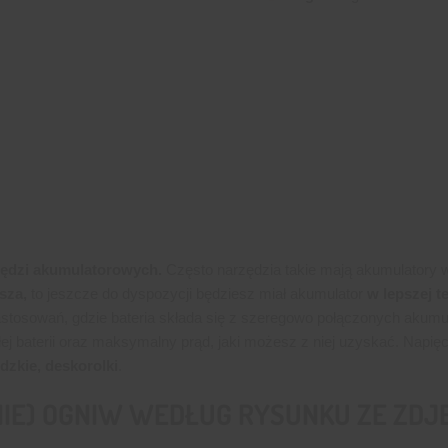
zędzi akumulatorowych.
Często narzędzia takie mają akumulatory w 
ńsza,
to jeszcze do dyspozycji będziesz miał akumulator
w lepszej t
astosowań, gdzie bateria składa się z szeregowo połączonych akumul
baterii oraz maksymalny prąd, jaki możesz z niej uzyskać. Napięci
idzkie, deskorolki
.
IE) OGNIW WEDŁUG RYSUNKU ZE ZDJĘ