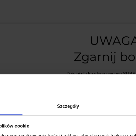
UWAGA
Zgarnij b
GŁÓWNE CECHY 
Dzisiaj dla każdego nowego SU
mamy naszą PCB breadboard 
Obsługa 7 ogniw Li-Ion
PCB dodajemy do zamówień o w
Moduł został zaprojektowany do
minimum 50 zł
.
Wysoki prąd rozładowania 
Szczegóły
Zapewnia stabilne działanie n
Nie przegap okazji, liczba płytek j
obciążenie przy prądzie około 6
 plików cookie
Zaawansowany system zab
*Możesz zrezygnować z subskrypc
Chroni akumulatory przed prz
do spersonalizowania treści i reklam, aby oferować funkcje sp
dowolnym momencie.