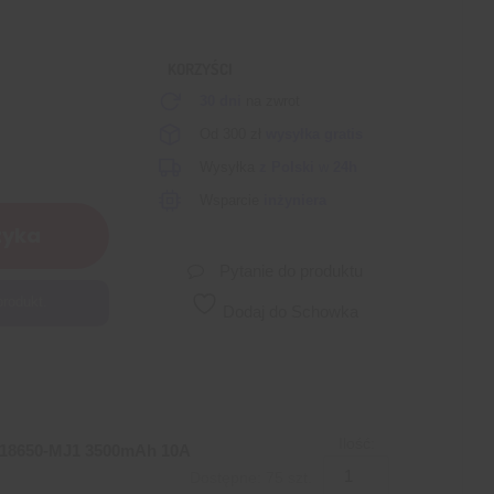
KORZYŚCI
30 dni
na zwrot
Od 300 zł
wysyłka gratis
Wysyłka
z Polski
w
24h
Wsparcie
inżyniera
zyka
Pytanie do produktu
produkt.
Dodaj do Schowka
Ilość:
R18650-MJ1 3500mAh 10A
Dostępne: 75 szt.