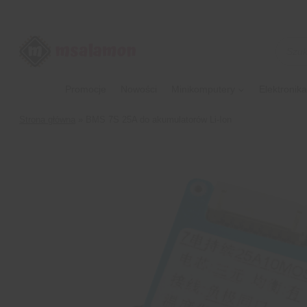
Przejdź
do
treści
Wyszu
produk
Promocje
Nowości
Minikomputery
Elektronika
Strona główna
»
BMS 7S 25A do akumulatorów Li-Ion