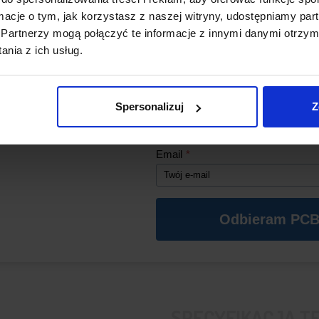
zwarciem oraz przegrzaniem.
ormacje o tym, jak korzystasz z naszej witryny, udostępniamy p
Partnerzy mogą połączyć te informacje z innymi danymi otrzym
*Aby kod działał, w koszyku musz
Funkcja balansowania ogn
nia z ich usług.
się produkty z naszego sklepu o wa
Utrzymuje równomierne napięci
zł (oprócz PCB).
wyrównującym ~40 mA.
Imię
*
Spersonalizuj
Z
Email
*
Odbieram PCB
SPECYFIKACJA T