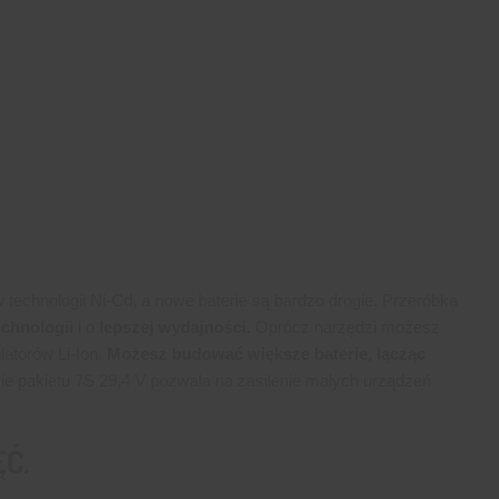
technologii Ni-Cd, a nowe baterie są bardzo drogie. Przeróbka
echnologii
i o
lepszej wydajności.
Oprócz narzędzi możesz
atorów Li-Ion.
Możesz budować większe baterie, łącząc
e pakietu 7S 29,4 V pozwala na zasilenie małych urządzeń
Ć.