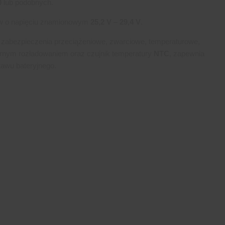
0
lub podobnych.
ów o napięciu znamionowym
25,2 V – 29,4 V
.
 zabezpieczenia przeciążeniowe, zwarciowe, temperaturowe,
rnym rozładowaniem oraz czujnik temperatury
NTC
, zapewnia
tawu bateryjnego.