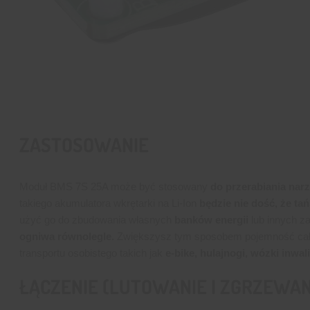
ZASTOSOWANIE
Moduł BMS 7S 25A może być stosowany
do przerabiania nar
takiego akumulatora wkrętarki na Li-Ion
będzie nie dość, że ta
użyć go do zbudowania własnych
banków energii
lub innych z
ogniwa równolegle.
Zwiększysz tym sposobem pojemność całej 
transportu osobistego takich jak
e-bike, hulajnogi, wózki inwal
ŁĄCZENIE (LUTOWANIE I ZGRZEWAN