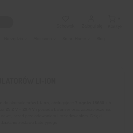
0
Zaloguj się
Schowek
Koszyk
Narzędzia
Akcesoria
Smart Home
Blog
ULATORÓW LI-ION
ie do akumulatorów
Li-Ion
, obsługujące
7 ogniw 18650
lub
cia
25,2 V – 29,4 V
i posiada balanser oraz zabezpieczenia:
urowe, przed przeładowaniem i rozładowaniem. Dzięki
ziałanie zestawu bateryjnego.