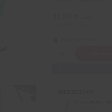
12
klientów kupiło ten produkt
37,29
zł
z VAT
Cena netto:
30,32
zł
20 w magazynie
ilość
+ Do kos
BMS
7S
25A
Zdobądź
3729
Punktów
za ten 
do
akumulatorów
Li-
DOBIERZ DODATKI
Ion
Ogniwo 18650 LG IN
30,59
zł
/ szt.
z VAT