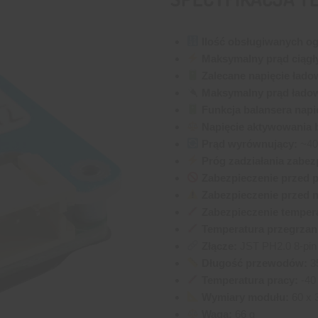
Ilość obsługiwanych o
Maksymalny prąd ciągł
Zalecane napięcie łado
Maksymalny prąd ładow
Funkcja balansera napi
Napięcie aktywowania 
Prąd wyrównujący:
~40
Próg zadziałania zabe
Zabezpieczenie przed 
Zabezpieczenie przed 
Zabezpieczenie temper
Temperatura przegrzan
Złącze:
JST PH2.0 8-pin
Długość przewodów:
3
Temperatura pracy:
-40
Wymiary modułu:
60 x 
Waga:
66 g