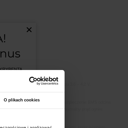
!
onus
PRODUKTU
BSKRYBENTA
MSALAMON
–
artości
 współpracy z 7 ogniwami o napięciu 3,6 – 4,2 V.
25 A ciągły
O plikach cookies
awet przy dużym poborze mocy. Zabezpieczenie BMS odcina
est ograniczona.
0 A, jest to próg ochrony, a nie maksymalny prąd ogniw.
ezpieczeń
ji w
eładowaniem, nadmiernym rozładowaniem, przeciążeniem,
ołecznościowe i analizować