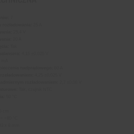
gniw:
7
y rozładowania:
25 A
wania:
29,4 V
ania:
20 A
ęcia:
Tak
balansera:
4,15 ±0,025 V
 mA
zpieczenia nadprądowego:
60 A
przeładowaniem:
4,25 ±0,025 V
nadmiernym rozładowaniem:
2,7 ±0,08 V
aturowe:
Tak, czujnik NTC
ia:
50 °C
5 cm
 ÷ +80 °C
33 x 8 mm