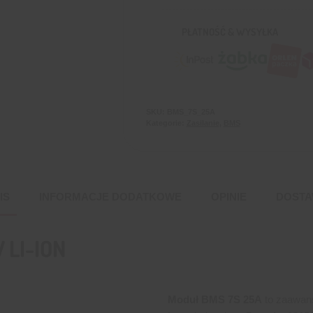
PŁATNOŚĆ & WYSYŁKA
SKU:
BMS_7S_25A
Kategorie:
Zasilanie
,
BMS
IS
INFORMACJE DODATKOWE
OPINIE
DOST
 LI-ION
Moduł BMS 7S 25A
to zaawan