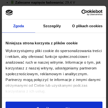
Zalecane napięcie ładowania:
29,4 V
Maksymalny prąd ładowania:
20 A
Funkcja balansera napięcia:
Tak
Napięcie aktywowania balansera:
4,15 ±0,025 V
Prąd wyrównujący:
~40 mA
Zgoda
Szczegóły
O plikach cookies
Próg zadziałania zabezpieczenia nadprądowego:
60
A
Zabezpieczenie przed przeładowaniem:
4,25 ±0,025 V
Niniejsza strona korzysta z plików cookie
Zabezpieczenie przed nadmiernym rozładowaniem:
2,7 ±0,08 V
Wykorzystujemy pliki cookie do spersonalizowania treści
Zabezpieczenie temperaturowe:
Tak, czujnik NTC
i reklam, aby oferować funkcje społecznościowe i
Temperatura przegrzania:
50 °C
analizować ruch w naszej witrynie. Informacje o tym, jak
Złącze:
JST PH2.0 8-pin
korzystasz z naszej witryny, udostępniamy partnerom
Długość przewodów:
35 cm
społecznościowym, reklamowym i analitycznym.
Temperatura pracy:
-40 ÷ +80 °C
Partnerzy mogą połączyć te informacje z innymi danymi
Wymiary modułu:
60 x 33 x 8 mm
otrzymanymi od Ciebie lub uzyskanymi podczas
Waga:
66 g
korzystania z ich usług.
ZASTOSOWANIE