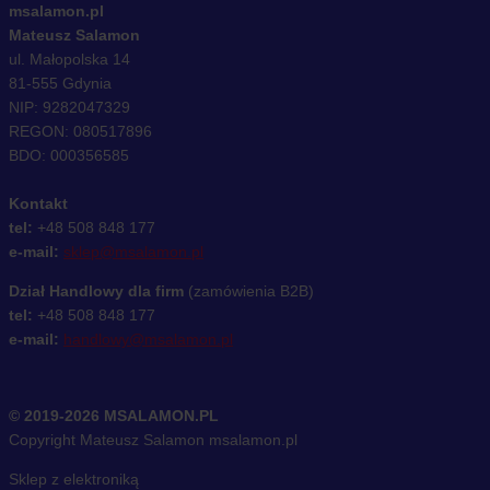
msalamon.pl
Mateusz Salamon
ul. Małopolska 14
81-555 Gdynia
NIP: 9282047329
REGON: 080517896
BDO: 000356585
Kontakt
tel:
+48 508 848 177
e-mail:
sklep@msalamon.pl
Dział Handlowy dla firm
(zamówienia B2B)
tel:
+48 508 848 177
e-mail:
handlowy@msalamon.pl
© 2019-2026 MSALAMON.PL
Copyright Mateusz Salamon msalamon.pl
Sklep z elektroniką