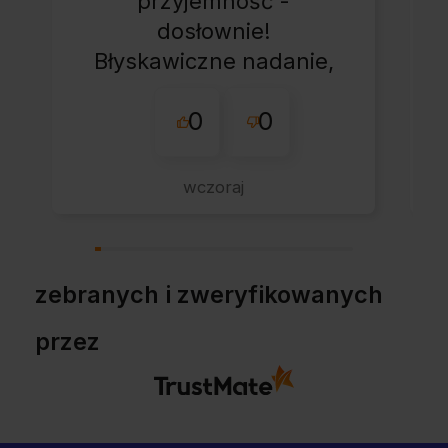
przyjemność -
dosłownie!
Błyskawiczne nadanie,
przesyłka bardzo
0
0
starannie
zapakowana z miłym
dodatkiem:-) Jakim?
wczoraj
Kup u w tej firmie bo
warto!
zebranych i zweryfikowanych
przez