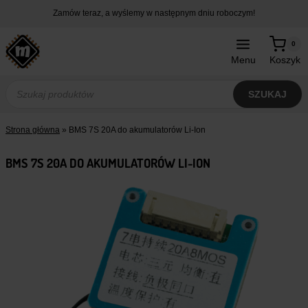
Przejdź
Zamów teraz, a wyślemy w następnym dniu roboczym!
do
treści
0
Menu
Koszyk
Wyszukiwarka
produktów
SZUKAJ
Strona główna
»
BMS 7S 20A do akumulatorów Li-Ion
BMS 7S 20A DO AKUMULATORÓW LI-ION