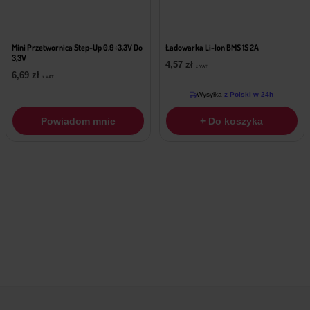
Mini Przetwornica Step-Up 0.9÷3,3V Do
Ładowarka Li-Ion BMS 1S 2A
3,3V
4,57
zł
z VAT
6,69
zł
z VAT
Wysyłka
z Polski w 24h
Powiadom mnie
+ Do koszyka