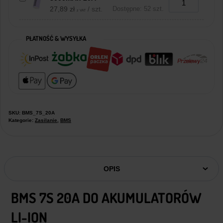
27,89
zł
/ szt.
Dostępne: 52 szt.
z VAT
PŁATNOŚĆ & WYSYŁKA
SKU:
BMS_7S_20A
Kategorie:
Zasilanie
,
BMS
OPIS
BMS 7S 20A DO AKUMULATORÓW
LI-ION