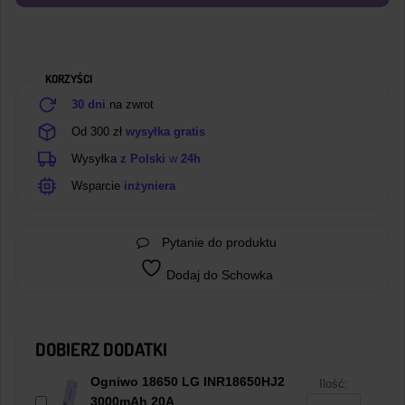
akumulatorów
Li-
Ion
KORZYŚCI
30 dni
na zwrot
Od 300 zł
wysyłka gratis
Wysyłka
z Polski
w
24h
Wsparcie
inżyniera
Pytanie do produktu
Dodaj do Schowka
DOBIERZ DODATKI
Ogniwo 18650 LG INR18650HJ2
Ilość:
3000mAh 20A