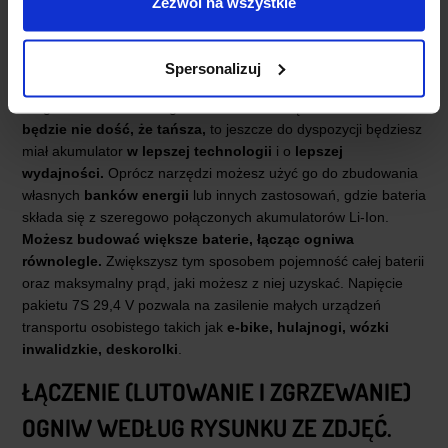
Zezwól na wszystkie
Moduł BMS 7S 20A może być stosowany
do przerabiania
narzędzi akumulatorowych.
Często narzędzia takie mają
Spersonalizuj
akumulatory w technologii Ni-Cd, a nowe baterie są bardzo
drogie. Przeróbka takiego akumulatora wkrętarki na Li-Ion
będzie nie dość, że tańsza,
to jeszcze do dyspozycji będziesz
miał akumulator
w lepszej technologii
i o
lepszej
wydajności.
Oprócz narzędzi możesz użyć go do zbudowania
własnych
banków energii
lub innych zastosowań, gdzie bateria
składa się z szeregowo połączonych akumulatorów Li-Ion.
Możesz budować większe baterie, łącząc ogniwa
równolegle.
Zwiększysz tym sposobem pojemność całej baterii
oraz maksymalny prąd, jaki możesz z niej uzyskać. Napięcie
pakietu 7S 29,4 V pozwala na zasilenie małych urządzeń
transportu osobistego takich jak
e-bike, hulajnogi, wózki
inwalidzkie, deskorolki
.
ŁĄCZENIE (LUTOWANIE I ZGRZEWANIE)
OGNIW WEDŁUG RYSUNKU ZE ZDJĘĆ.