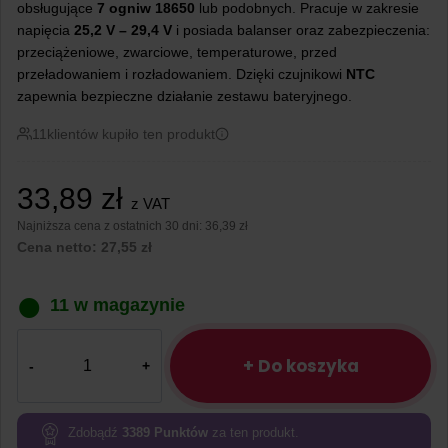
obsługujące
7 ogniw 18650
lub podobnych. Pracuje w zakresie
napięcia
25,2 V – 29,4 V
i posiada balanser oraz zabezpieczenia:
przeciążeniowe, zwarciowe, temperaturowe, przed
przeładowaniem i rozładowaniem. Dzięki czujnikowi
NTC
zapewnia bezpieczne działanie zestawu bateryjnego.
11
klientów kupiło ten produkt
33,89
zł
z VAT
Najniższa cena z ostatnich 30 dni:
36,39 zł
Cena netto:
27,55
zł
11 w magazynie
ilość
BMS
+ Do koszyka
7S
20A
do
Zdobądź
3389
Punktów
za ten produkt.