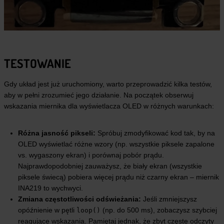
TESTOWANIE
Gdy układ jest już uruchomiony, warto przeprowadzić kilka testów,
aby w pełni zrozumieć jego działanie. Na początek obserwuj
wskazania miernika dla wyświetlacza OLED w różnych warunkach:
Różna jasność pikseli:
Spróbuj zmodyfikować kod tak, by na
OLED wyświetlać różne wzory (np. wszystkie piksele zapalone
vs. wygaszony ekran) i porównaj pobór prądu.
Najprawdopodobniej zauważysz, że biały ekran (wszystkie
piksele świecą) pobiera więcej prądu niż czarny ekran – miernik
INA219 to wychwyci.
Zmiana częstotliwości odświeżania:
Jeśli zmniejszysz
opóźnienie w pętli
(np. do 500 ms), zobaczysz szybciej
loop()
reagujące wskazania. Pamiętaj jednak, że zbyt częste odczyty