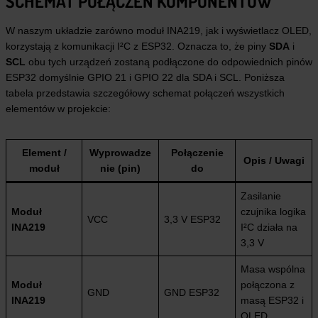
SCHEMAT POŁĄCZEŃ KOMPONENTÓW
W naszym układzie zarówno moduł INA219, jak i wyświetlacz OLED,
korzystają z komunikacji I²C z ESP32. Oznacza to, że piny
SDA
i
SCL
obu tych urządzeń zostaną podłączone do odpowiednich pinów
ESP32 domyślnie GPIO 21 i GPIO 22 dla SDA i SCL. Poniższa
tabela przedstawia szczegółowy schemat połączeń wszystkich
elementów w projekcie:
Element /
Wyprowadze
Połączenie
Opis / Uwagi
moduł
nie (pin)
do
Zasilanie
Moduł
czujnika logika
VCC
3,3 V ESP32
INA219
I²C działa na
3,3 V
Masa wspólna
Moduł
połączona z
GND
GND ESP32
INA219
masą ESP32 i
OLED