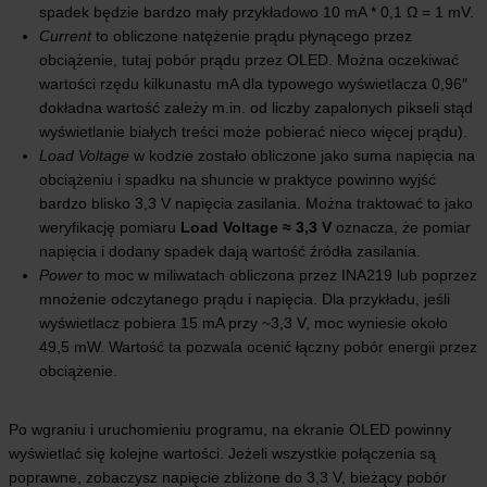
spadek będzie bardzo mały przykładowo 10 mA * 0,1 Ω = 1 mV.
Current
to obliczone natężenie prądu płynącego przez
obciążenie, tutaj pobór prądu przez OLED. Można oczekiwać
wartości rzędu kilkunastu mA dla typowego wyświetlacza 0,96″
dokładna wartość zależy m.in. od liczby zapalonych pikseli stąd
wyświetlanie białych treści może pobierać nieco więcej prądu).
Load Voltage
w kodzie zostało obliczone jako suma napięcia na
obciążeniu i spadku na shuncie w praktyce powinno wyjść
bardzo blisko 3,3 V napięcia zasilania. Można traktować to jako
weryfikację pomiaru
Load Voltage ≈ 3,3 V
oznacza, że pomiar
napięcia i dodany spadek dają wartość źródła zasilania.
Power
to moc w miliwatach obliczona przez INA219 lub poprzez
mnożenie odczytanego prądu i napięcia. Dla przykładu, jeśli
wyświetlacz pobiera 15 mA przy ~3,3 V, moc wyniesie około
49,5 mW. Wartość ta pozwala ocenić łączny pobór energii przez
obciążenie.
Po wgraniu i uruchomieniu programu, na ekranie OLED powinny
wyświetlać się kolejne wartości. Jeżeli wszystkie połączenia są
poprawne, zobaczysz napięcie zbliżone do 3,3 V, bieżący pobór