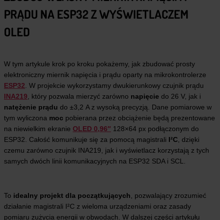
PRĄDU NA ESP32 Z WYŚWIETLACZEM
OLED
W tym artykule krok po kroku pokażemy, jak zbudować prosty
elektroniczny miernik napięcia i prądu oparty na mikrokontrolerze
ESP32
. W projekcie wykorzystamy dwukierunkowy czujnik prądu
INA219
, który pozwala mierzyć zarówno
napięcie
do 26 V, jak i
natężenie prądu
do ±3,2 A z wysoką precyzją. Dane pomiarowe w
tym wyliczona
moc
pobierana przez obciążenie będą prezentowane
na niewielkim ekranie
OLED 0,96″
128×64 px podłączonym do
ESP32. Całość komunikuje się za pomocą magistrali
I²C
, dzięki
czemu zarówno czujnik INA219, jak i wyświetlacz korzystają z tych
samych dwóch linii komunikacyjnych na ESP32 SDA i SCL.
To
idealny projekt dla początkujących
, pozwalający zrozumieć
działanie magistrali I²C z wieloma urządzeniami oraz zasady
pomiaru zużycia energii w obwodach. W dalszej części artykułu