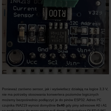
Ponieważ zarówno sensor, jak i wyświetlacz działają na logice 3,3 V,
nie ma potrzeby stosowania konwertera poziomów logicznych
możemy bezpośrednio podłączyć je do pinów ESP32. Adres I²C
czujnika INA219 wynosi domyślnie
0x40
gdy piny adresowe A0 i A1
są podłączone do masy przez pull-down. Wyświetlacz OLED 0,96″