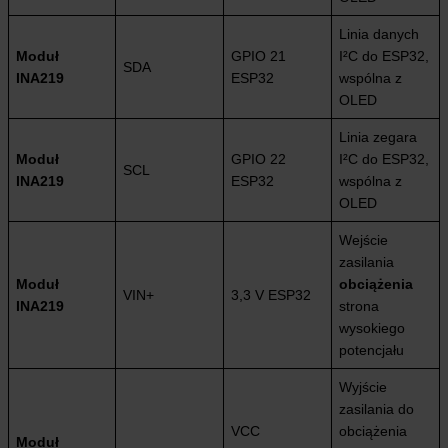
Linia danych
Moduł
GPIO 21
I²C do ESP32,
SDA
INA219
ESP32
wspólna z
OLED
Linia zegara
Moduł
GPIO 22
I²C do ESP32,
SCL
INA219
ESP32
wspólna z
OLED
Wejście
zasilania
Moduł
obciążenia
VIN+
3,3 V ESP32
INA219
strona
wysokiego
potencjału
Wyjście
zasilania do
VCC
obciążenia
Moduł