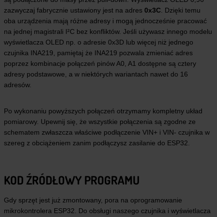
zazwyczaj fabrycznie ustawiony jest na adres
0x3C
. Dzięki temu
oba urządzenia mają różne adresy i mogą jednocześnie pracować
na jednej magistrali I²C bez konfliktów. Jeśli używasz innego modelu
wyświetlacza OLED np. o adresie 0x3D lub więcej niż jednego
czujnika INA219, pamiętaj że INA219 pozwala zmieniać adres
poprzez kombinacje połączeń pinów A0, A1 dostępne są cztery
adresy podstawowe, a w niektórych wariantach nawet do 16
adresów.
Po wykonaniu powyższych połączeń otrzymamy kompletny układ
pomiarowy. Upewnij się, że wszystkie połączenia są zgodne ze
schematem zwłaszcza właściwe podłączenie VIN+ i VIN- czujnika w
szereg z obciążeniem zanim podłączysz zasilanie do ESP32.
KOD ŹRÓDŁOWY PROGRAMU
Gdy sprzęt jest już zmontowany, pora na oprogramowanie
mikrokontrolera ESP32. Do obsługi naszego czujnika i wyświetlacza