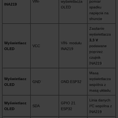
VIN-
wyświetlacza
pomiar
INA219
OLED
spadku
napięcia na
shuncie
Zasilanie
wyświetlacza
3,3 V
Wyświetlacz
VIN- modułu
VCC
podawane
OLED
INA219
poprzez
czujnik
INA219
Masa
Wyświetlacz
wyświetlacza
GND
GND ESP32
OLED
wspólna z
masą układu
Linia danych
Wyświetlacz
GPIO 21
SDA
I²C wspólna z
OLED
ESP32
INA219