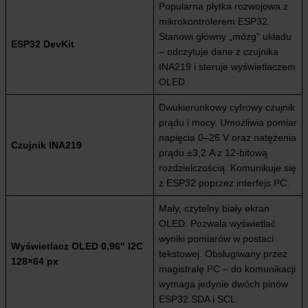
Popularna płytka rozwojowa z
mikrokontrolerem ESP32.
Stanowi główny „mózg” układu
ESP32 DevKit
– odczytuje dane z czujnika
INA219 i steruje wyświetlaczem
OLED.
Dwukierunkowy cyfrowy czujnik
prądu i mocy. Umożliwia pomiar
napięcia 0–26 V oraz natężenia
Czujnik INA219
prądu ±3,2 A z 12-bitową
rozdzielczością. Komunikuje się
z ESP32 poprzez interfejs I²C.
Mały, czytelny biały ekran
OLED. Pozwala wyświetlać
wyniki pomiarów w postaci
Wyświetlacz OLED 0,96″ I2C
tekstowej. Obsługiwany przez
128×64 px
magistralę I²C – do komunikacji
wymaga jedynie dwóch pinów
ESP32 SDA i SCL.