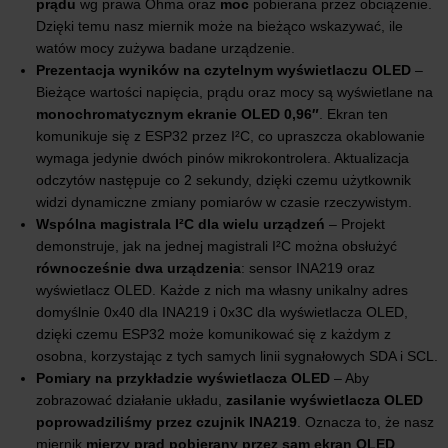
prądu
wg prawa Ohma oraz
moc
pobierana przez obciążenie.
Dzięki temu nasz miernik może na bieżąco wskazywać, ile
watów mocy zużywa badane urządzenie.
Prezentacja wyników na czytelnym wyświetlaczu OLED
–
Bieżące wartości napięcia, prądu oraz mocy są wyświetlane na
monochromatycznym ekranie OLED 0,96″
. Ekran ten
komunikuje się z ESP32 przez I²C, co upraszcza okablowanie
wymaga jedynie dwóch pinów mikrokontrolera. Aktualizacja
odczytów następuje co 2 sekundy, dzięki czemu użytkownik
widzi dynamiczne zmiany pomiarów w czasie rzeczywistym.
Wspólna magistrala I²C dla wielu urządzeń
– Projekt
demonstruje, jak na jednej magistrali I²C można obsłużyć
równocześnie dwa urządzenia
: sensor INA219 oraz
wyświetlacz OLED. Każde z nich ma własny unikalny adres
domyślnie 0x40 dla INA219 i 0x3C dla wyświetlacza OLED,
dzięki czemu ESP32 może komunikować się z każdym z
osobna, korzystając z tych samych linii sygnałowych SDA i SCL.
Pomiary na przykładzie wyświetlacza OLED
– Aby
zobrazować działanie układu,
zasilanie wyświetlacza OLED
poprowadziliśmy przez czujnik INA219
. Oznacza to, że nasz
miernik
mierzy prąd pobierany przez sam ekran OLED