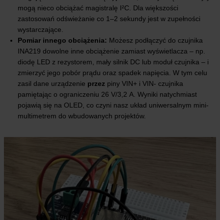
mogą nieco obciążać magistralę I²C. Dla większości
zastosowań odświeżanie co 1–2 sekundy jest w zupełności
wystarczające.
Pomiar innego obciążenia:
Możesz podłączyć do czujnika
INA219 dowolne inne obciążenie zamiast wyświetlacza – np.
diodę LED z rezystorem, mały silnik DC lub moduł czujnika – i
zmierzyć jego pobór prądu oraz spadek napięcia. W tym celu
zasil dane urządzenie
przez
piny VIN+ i VIN- czujnika
pamiętając o ograniczeniu 26 V/3,2 A. Wyniki natychmiast
pojawią się na OLED, co czyni nasz układ uniwersalnym mini-
multimetrem do wbudowanych projektów.