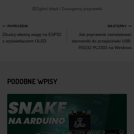
Zgłoś błąd / Zasugeruj poprawki
NAWIGACJA
POPRZEDNI
NASTĘPNY
Zbuduj własną wagę na ESP32
Jak poprawnie zainstalować
WPISU
z wyświetlaczem OLED
sterowniki do przejściówki USB-
RS232 PL2303 na Windows
PODOBNE WPISY