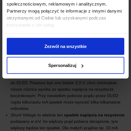
odczytu pomiarów została ukryta w funkcjach biblioteki INA219
nie
społecznościowym, reklamowym i analitycznym.
musimy sami przeliczać wartości prądu ani mocy
, robi to za nas
Partnerzy mogą połączyć te informacje z innymi danymi
układ i biblioteka. Naszym zadaniem jest tylko prawidłowe
otrzymanymi od Ciebie lub uzyskanymi podczas
zainicjowanie urządzeń i wyświetlenie danych.
korzystania z ich usług.
Zezwól na wszystkie
Warto zwrócić uwagę na interpretację
parametrów wyświetlanych
na OLED
. W kontekście naszego projektu gdzie obciążeniem jest
sam wyświetlacz OLED zasilany 3,3 V przez czujnik:
Spersonalizuj
Bus Voltage
będzie pokazywać napięcie faktycznie dochodzące
do OLED. Powinno być ono bliskie 3,3 V, choć minimalnie
niższe różnica wynika ze spadku napięcia na rezystorze
bocznikowym. Przy niewielkim poborze prądu przez OLED
rzędu kilkunastu mA spadek może wynosić kilka-kilkanaście
milivoltów.
Shunt Voltage
to właśnie ten
spadek napięcia na rezystorze
podawany w mV. Im większy prąd pobiera obciążenie, tym
większy będzie ten spadek. Dla małych prądów np. 10 mA