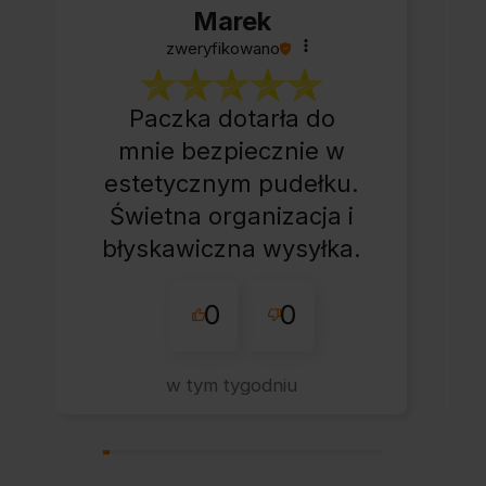
Marek
zweryfikowano
Paczka dotarła do
mnie bezpiecznie w
estetycznym pudełku.
Świetna organizacja i
błyskawiczna wysyłka.
Korzystam z tego
0
0
sklepu nie pierwszy
raz - zawsze
wszystko perfekt.
w tym tygodniu
Polecam z całym
przekonaniem.