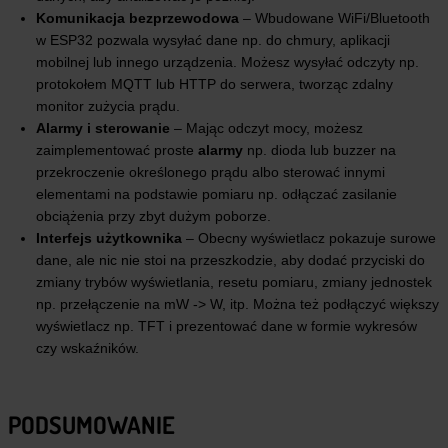
Komunikacja bezprzewodowa
– Wbudowane WiFi/Bluetooth
w ESP32 pozwala wysyłać dane np. do chmury, aplikacji
mobilnej lub innego urządzenia. Możesz wysyłać odczyty np.
protokołem MQTT lub HTTP do serwera, tworząc zdalny
monitor zużycia prądu.
Alarmy i sterowanie
– Mając odczyt mocy, możesz
zaimplementować proste
alarmy
np. dioda lub buzzer na
przekroczenie określonego prądu albo sterować innymi
elementami na podstawie pomiaru np. odłączać zasilanie
obciążenia przy zbyt dużym poborze.
Interfejs użytkownika
– Obecny wyświetlacz pokazuje surowe
dane, ale nic nie stoi na przeszkodzie, aby dodać przyciski do
zmiany trybów wyświetlania, resetu pomiaru, zmiany jednostek
np. przełączenie na mW -> W, itp. Można też podłączyć większy
wyświetlacz np. TFT i prezentować dane w formie wykresów
czy wskaźników.
PODSUMOWANIE