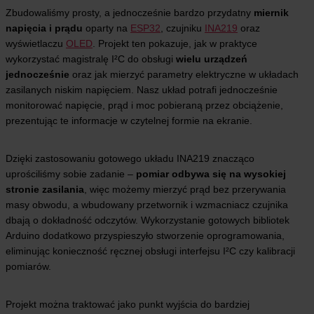
Zbudowaliśmy prosty, a jednocześnie bardzo przydatny
miernik
napięcia i prądu
oparty na
ESP32
, czujniku
INA219
oraz
wyświetlaczu
OLED
. Projekt ten pokazuje, jak w praktyce
wykorzystać magistralę I²C do obsługi
wielu urządzeń
jednocześnie
oraz jak mierzyć parametry elektryczne w układach
zasilanych niskim napięciem. Nasz układ potrafi jednocześnie
monitorować napięcie, prąd i moc pobieraną przez obciążenie,
prezentując te informacje w czytelnej formie na ekranie.
Dzięki zastosowaniu gotowego układu INA219 znacząco
uprościliśmy sobie zadanie –
pomiar odbywa się na wysokiej
stronie zasilania
, więc możemy mierzyć prąd bez przerywania
masy obwodu, a wbudowany przetwornik i wzmacniacz czujnika
dbają o dokładność odczytów. Wykorzystanie gotowych bibliotek
Arduino dodatkowo przyspieszyło stworzenie oprogramowania,
eliminując konieczność ręcznej obsługi interfejsu I²C czy kalibracji
pomiarów.
Projekt można traktować jako punkt wyjścia do bardziej