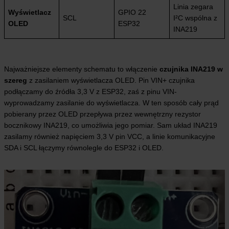
Linia zegara
Wyświetlacz
GPIO 22
SCL
I²C wspólna z
OLED
ESP32
INA219
Najważniejsze elementy schematu to włączenie
czujnika INA219 w
szereg
z zasilaniem wyświetlacza OLED. Pin VIN+ czujnika
podłączamy do źródła 3,3 V z ESP32, zaś z pinu VIN-
wyprowadzamy zasilanie do wyświetlacza. W ten sposób cały prąd
pobierany przez OLED przepływa przez wewnętrzny rezystor
bocznikowy INA219, co umożliwia jego pomiar. Sam układ INA219
zasilamy również napięciem 3,3 V pin VCC, a linie komunikacyjne
SDA i SCL łączymy równolegle do ESP32 i OLED.