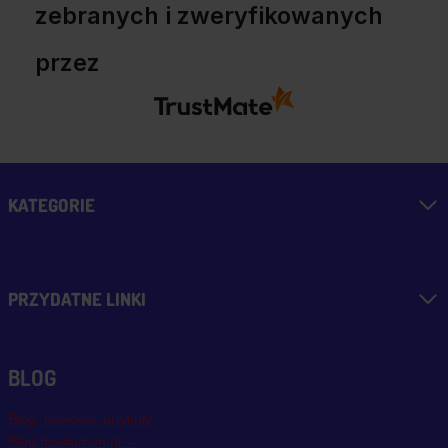
zebranych i zweryfikowanych
przez
KATEGORIE
PRZYDATNE LINKI
BLOG
Blog, nowości, artykuły
Blog msalamon.pl →