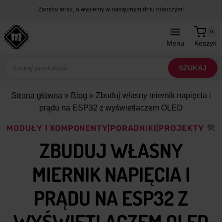
Przejdź
Zamów teraz, a wyślemy w następnym dniu roboczym!
do
treści
0
Menu
Koszyk
Wyszukiwarka
produktów
SZUKAJ
Strona główna
»
Blog
»
Zbuduj własny miernik napięcia i
prądu na ESP32 z wyświetlaczem OLED
MODUŁY I KOMPONENTY
|
PORADNIKI
|
PROJEKTY
ZBUDUJ WŁASNY
MIERNIK NAPIĘCIA I
PRĄDU NA ESP32 Z
WYŚWIETLACZEM OLED