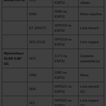
ESP32
układu
GND na
GND
Masa wspólna
ESP32
GPIO19 na
DT (DOUT)
Linia danych
ESP32
GPIO18 na
SCK (CLK)
Linia zegara
ESP32
Wyświetlacz
3,3 V na
Zasilanie
OLED 0,96″
VCC
ESP32
wyświetlacza
I2C
GND na
GND
Masa
ESP32
GPIO21 na
Linia danych
SDA
ESP32
I2C
GPIO22 na
Linia zegara
SCL
ESP32
I2C