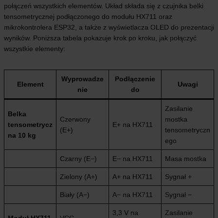
połączeń wszystkich elementów. Układ składa się z czujnika belki
tensometrycznej podłączonego do modułu HX711 oraz
mikrokontrolera ESP32, a także z wyświetlacza OLED do prezentacji
wyników. Poniższa tabela pokazuje krok po kroku, jak połączyć
wszystkie elementy:
Wyprowadze
Podłączenie
Element
Uwagi
nie
do
Zasilanie
Belka
Czerwony
mostka
tensometrycz
E+ na HX711
(E+)
tensometryczn
na 10 kg
ego
Czarny (E−)
E− na HX711
Masa mostka
Zielony (A+)
A+ na HX711
Sygnał +
Biały (A−)
A− na HX711
Sygnał −
3,3 V na
Zasilanie
Moduł HX711
VCC