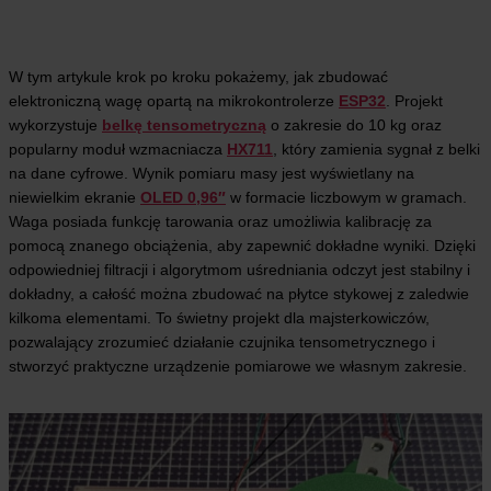
W tym artykule krok po kroku pokażemy, jak zbudować
elektroniczną wagę opartą na mikrokontrolerze
ESP32
. Projekt
wykorzystuje
belkę tensometryczną
o zakresie do 10 kg oraz
popularny moduł wzmacniacza
HX711
, który zamienia sygnał z belki
na dane cyfrowe. Wynik pomiaru masy jest wyświetlany na
niewielkim ekranie
OLED 0,96″
w formacie liczbowym w gramach.
Waga posiada funkcję tarowania oraz umożliwia kalibrację za
pomocą znanego obciążenia, aby zapewnić dokładne wyniki. Dzięki
odpowiedniej filtracji i algorytmom uśredniania odczyt jest stabilny i
dokładny, a całość można zbudować na płytce stykowej z zaledwie
kilkoma elementami. To świetny projekt dla majsterkowiczów,
pozwalający zrozumieć działanie czujnika tensometrycznego i
stworzyć praktyczne urządzenie pomiarowe we własnym zakresie.