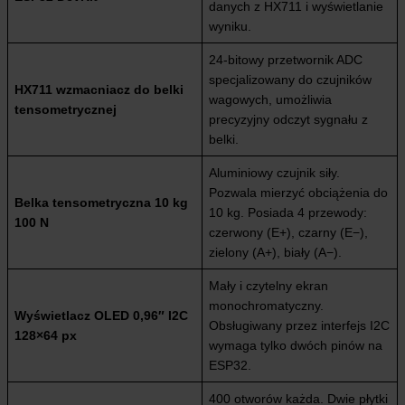
danych z HX711 i wyświetlanie
wyniku.
24-bitowy przetwornik ADC
specjalizowany do czujników
HX711 wzmacniacz do belki
wagowych, umożliwia
tensometrycznej
precyzyjny odczyt sygnału z
belki.
Aluminiowy czujnik siły.
Pozwala mierzyć obciążenia do
Belka tensometryczna 10 kg
10 kg. Posiada 4 przewody:
100 N
czerwony (E+), czarny (E−),
zielony (A+), biały (A−).
Mały i czytelny ekran
monochromatyczny.
Wyświetlacz OLED 0,96″ I2C
Obsługiwany przez interfejs I2C
128×64 px
wymaga tylko dwóch pinów na
ESP32.
400 otworów każda. Dwie płytki