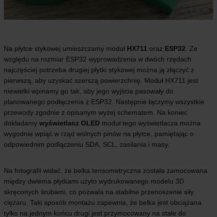
Na płytce stykowej umieszczamy moduł
HX711
oraz
ESP32
. Ze
względu na rozmiar ESP32 wyprowadzenia w dwóch rzędach
najczęściej potrzeba drugiej płytki stykowej można ją złączyć z
pierwszą, aby uzyskać szerszą powierzchnię. Moduł HX711 jest
niewielki wpinamy go tak, aby jego wyjścia pasowały do
planowanego podłączenia z ESP32. Następnie łączymy wszystkie
przewody zgodnie z opisanym wyżej schematem. Na koniec
dokładamy
wyświetlacz OLED
moduł tego wyświetlacza można
wygodnie wpiąć w rząd wolnych pinów na płytce, pamiętając o
odpowiednim podłączeniu SDA, SCL, zasilania i masy.
Na fotografii widać, że belka tensometryczna została zamocowana
między dwiema płytkami użyto wydrukowanego modelu 3D
skręconych śrubami, co pozwala na stabilne przenoszenie siły
ciężaru. Taki sposób montażu zapewnia, że belka jest obciążana
tylko na jednym końcu drugi jest przymocowany na stałe do