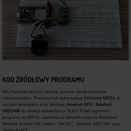
KOD ŹRÓDŁOWY PROGRAMU
Gdy hardware jest już złożony, pora na oprogramowanie
mikrokontrolera. Poniższy kod wykorzystuje bibliotekę
HX711
do
odczytu tensometru oraz biblioteki
Adafruit GFX
i
Adafruit
SSD1306
do obsługi wyświetlacza OLED. Przed wgraniem
programu do ESP32, zainstaluj te biblioteki poprzez Menedżer
Bibliotek Arduino IDE kolejno:
“HX711”
,
“Adafruit SSD1306”
oraz
“Adafruit GFX”
.