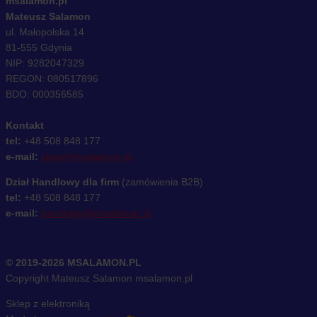
msalamon.pl
Mateusz Salamon
ul. Małopolska 14
81-555 Gdynia
NIP: 9282047329
REGON: 080517896
BDO: 000356585
Kontakt
tel:
+48 508 848 177
e-mail:
sklep@msalamon.pl
Dział Handlowy dla firm
(zamówienia B2B)
tel:
+48 508 848 177
e-mail:
handlowy@msalamon.pl
© 2019-2026 MSALAMON.PL
Copyright Mateusz Salamon msalamon.pl
Sklep z elektroniką