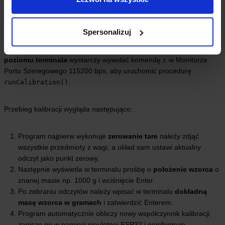
KALIBRACJA I DOKŁADNOŚĆ POMIARU
Spersonalizuj
Aby waga wskazywała poprawne wartości, konieczna jest kalibracja
układu. W naszym projekcie odbywa się to
automatycznie z
poziomu terminala
wystarczy wywołać komendę
w Monitorze
c
Portu Szeregowego 115200 bps, aby uruchomić procedurę
.
runCalibration()
Przebieg kalibracji wygląda następująco:
Program najpierw wykonuje
zerowanie tare
należy zdjąć
wszystkie przedmioty z wagi, a układ sam ustawi aktualny
odczyt jako punkt zerowy.
Następnie wyświetla w terminalu prośbę o
położenie wzorca
o
znanej masie np. 1000 g i wciśnięcie Enter.
Po zebraniu odczytów należy wpisać w terminalu
dokładną
masę wzorca w gramach
i zatwierdzić Enterem.
Program automatycznie obliczy nowy współczynnik kalibracji,
zapisze go w pamięci nieulotnej ESP32 i poinformuje