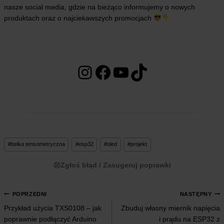
nasze social media, gdzie na bieżąco informujemy o nowych
produktach oraz o najciekawszych promocjach
Instagram
Facebook
YouTube
TikTok
Tagi
#
belka tensometryczna
#
esp32
#
oled
#
projekt
wpisu:
Zgłoś błąd / Zasugeruj poprawki
NAWIGACJA
POPRZEDNI
NASTĘPNY
Przykład użycia TXS0108 – jak
Zbuduj własny miernik napięcia
WPISU
poprawnie podłączyć Arduino
i prądu na ESP32 z