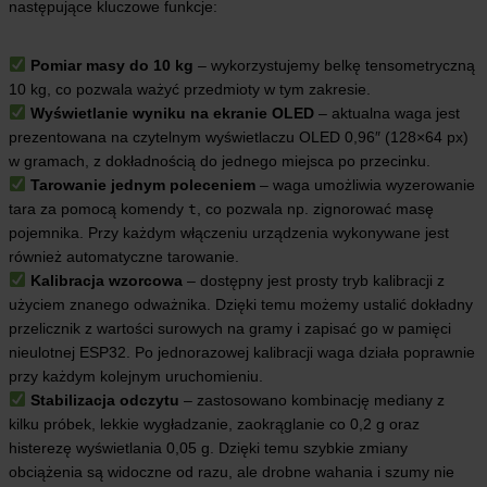
następujące kluczowe funkcje:
Pomiar masy do 10 kg
– wykorzystujemy belkę tensometryczną
10 kg, co pozwala ważyć przedmioty w tym zakresie.
Wyświetlanie wyniku na ekranie OLED
– aktualna waga jest
prezentowana na czytelnym wyświetlaczu OLED 0,96″ (128×64 px)
w gramach, z dokładnością do jednego miejsca po przecinku.
Tarowanie jednym poleceniem
– waga umożliwia wyzerowanie
tara za pomocą komendy
, co pozwala np. zignorować masę
t
pojemnika. Przy każdym włączeniu urządzenia wykonywane jest
również automatyczne tarowanie.
Kalibracja wzorcowa
– dostępny jest prosty tryb kalibracji z
użyciem znanego odważnika. Dzięki temu możemy ustalić dokładny
przelicznik z wartości surowych na gramy i zapisać go w pamięci
nieulotnej ESP32. Po jednorazowej kalibracji waga działa poprawnie
przy każdym kolejnym uruchomieniu.
Stabilizacja odczytu
– zastosowano kombinację mediany z
kilku próbek, lekkie wygładzanie, zaokrąglanie co 0,2 g oraz
histerezę wyświetlania 0,05 g. Dzięki temu szybkie zmiany
obciążenia są widoczne od razu, ale drobne wahania i szumy nie