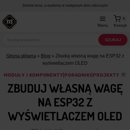
Przejdź
Zamów teraz, a wyślemy w następnym dniu roboczym!
do
treści
0
Menu
Koszyk
Wyszukiwarka
produktów
SZUKAJ
Strona główna
»
Blog
»
Zbuduj własną wagę na ESP32 z
wyświetlaczem OLED
MODUŁY I KOMPONENTY
|
PORADNIKI
|
PROJEKTY
ZBUDUJ WŁASNĄ WAGĘ
NA ESP32 Z
WYŚWIETLACZEM OLED