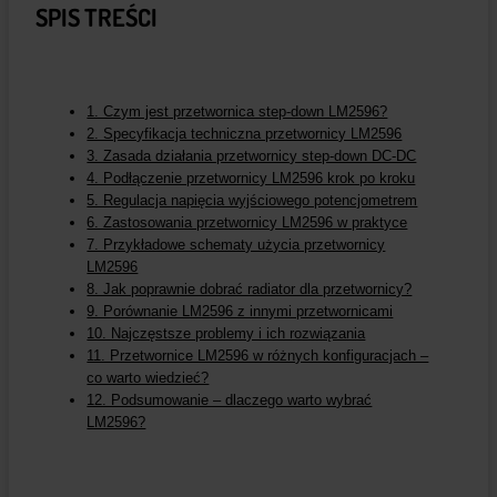
SPIS TREŚCI
1. Czym jest przetwornica step-down LM2596?
2. Specyfikacja techniczna przetwornicy LM2596
3. Zasada działania przetwornicy step-down DC-DC
4. Podłączenie przetwornicy LM2596 krok po kroku
5. Regulacja napięcia wyjściowego potencjometrem
6. Zastosowania przetwornicy LM2596 w praktyce
7. Przykładowe schematy użycia przetwornicy
LM2596
8. Jak poprawnie dobrać radiator dla przetwornicy?
9. Porównanie LM2596 z innymi przetwornicami
10. Najczęstsze problemy i ich rozwiązania
11. Przetwornice LM2596 w różnych konfiguracjach –
co warto wiedzieć?
12. Podsumowanie – dlaczego warto wybrać
LM2596?