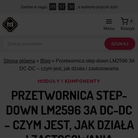
Przejdź
09
:
57
:
28
Zamów w ciągu:
, a wyślemy jeszcze dziś!
do
treści
0
Menu
Koszyk
Wyszukiwarka
produktów
SZUKAJ
Strona główna
»
Blog
»
Przetwornica step-down LM2596 3A
DC-DC – czym jest, jak działa i zastosowania
MODUŁY I KOMPONENTY
PRZETWORNICA STEP-
DOWN LM2596 3A DC-DC
– CZYM JEST, JAK DZIAŁA