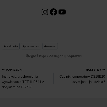
Instagram
Facebook
YouTube
Tagi
#
elektronika
#
przetwornice
#
zasilanie
wpisu:
Zgłoś błąd / Zasugeruj poprawki
NAWIGACJA
POPRZEDNI
NASTĘPNY
Instrukcja uruchomienia
Czujnik temperatury DS18B20
WPISU
wyświetlacza TFT ILI9341 z
– czym jest i jak działa?
dotykiem na ESP32