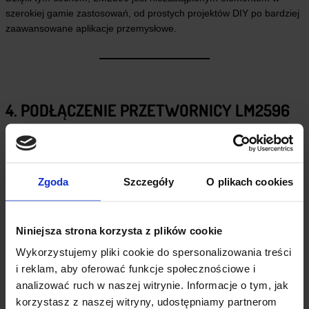
szerokiej gamie zastosowań, od prostych projektów DIY po bardziej
zaawansowane aplikacje przemysłowe.
4. PODŁĄCZENIE PRZETWORNICY LM2596
KROK PO KROKU
Aby poprawnie podłączyć przetwornicę LM2596, wykonaj
następujące kroki:
Zgoda
Szczegóły
O plikach cookies
Podłącz napięcie wejściowe:
Niniejsza strona korzysta z plików cookie
Pin VIN przetwornicy podłącz do źródła zasilania (np.
akumulatora lub zasilacza).
Wykorzystujemy pliki cookie do spersonalizowania treści
Pin GND podłącz do masy zasilania.
i reklam, aby oferować funkcje społecznościowe i
Sprawdź działanie:
Użyj miernika napięcia, aby upewnić się,
analizować ruch w naszej witrynie. Informacje o tym, jak
że wyjściowe napięcie jest zgodne z wymaganiami odbiornika.
korzystasz z naszej witryny, udostępniamy partnerom
Dostosuj napięcie:
Obróć potencjometr, aby ustawić