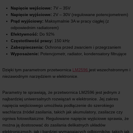
Napięcie wejściowe:
7V – 35V
Napięcie wyjściowe:
2V – 30V (regulowane potencjometrem)
Prąd wyjściowy:
Maksymalnie 3A w pracy ciągłej (z
odpowiednim radiatorem)
Efektywność:
Do 92%
Częstotliwość pracy:
150 kHz
Zabezpieczenia:
Ochrona przed zwarciem i przegrzaniem
Wyposażenie:
Potencjometr, radiator, kondensatory filtrujące
Dzięki tym parametrom przetwornica
LM2596
jest wszechstronnym i
niezawodnym narzędziem w elektronice.
Parametry te sprawiają, że przetwornica LM2596 jest jednym z
najbardziej uniwersalnych rozwiązań w elektronice. Jej zakres
napięcia wejściowego umożliwia podłączenie do szerokiego
wachlarza źródeł zasilania, takich jak akumulatory, zasilacze czy
ogniwa fotowoltaiczne. Regulowane napięcie wyjściowe sprawia, że
można ją dostosować do zasilania delikatnych układów
elektronicznych, jak i bardziej wymagających odbiorników, takich jak