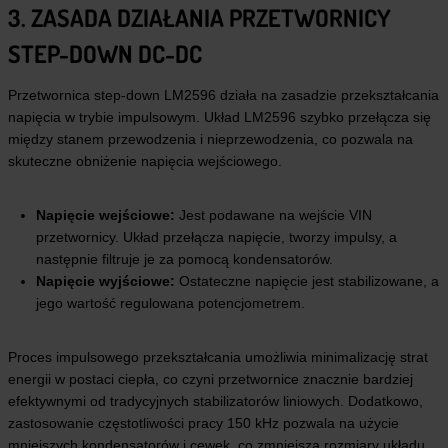
3. ZASADA DZIAŁANIA PRZETWORNICY
STEP-DOWN DC-DC
Przetwornica step-down LM2596 działa na zasadzie przekształcania
napięcia w trybie impulsowym. Układ LM2596 szybko przełącza się
między stanem przewodzenia i nieprzewodzenia, co pozwala na
skuteczne obniżenie napięcia wejściowego.
Napięcie wejściowe:
Jest podawane na wejście VIN
przetwornicy. Układ przełącza napięcie, tworzy impulsy, a
następnie filtruje je za pomocą kondensatorów.
Napięcie wyjściowe:
Ostateczne napięcie jest stabilizowane, a
jego wartość regulowana potencjometrem.
Proces impulsowego przekształcania umożliwia minimalizację strat
energii w postaci ciepła, co czyni przetwornice znacznie bardziej
efektywnymi od tradycyjnych stabilizatorów liniowych. Dodatkowo,
zastosowanie częstotliwości pracy 150 kHz pozwala na użycie
mniejszych kondensatorów i cewek, co zmniejsza rozmiary układu.