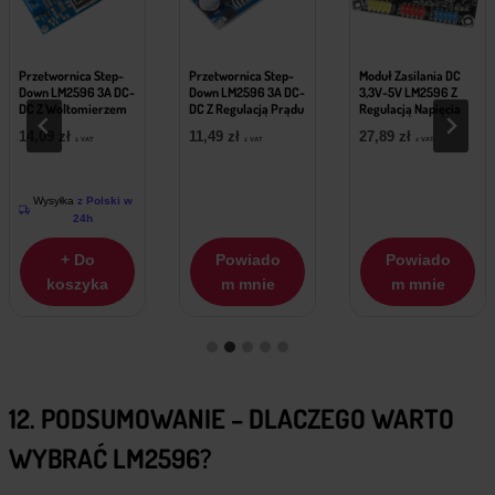
Przetwornica Step-
Przetwornica Step-
Moduł Zasilania DC
Down LM2596 3A DC-
Down LM2596 3A DC-
3,3V-5V LM2596 Z
DC Z Woltomierzem
DC Z Regulacją Prądu
Regulacją Napięcia
14,09
zł
11,49
zł
27,89
zł
z VAT
z VAT
z VAT
Wysyłka
z Polski w
24h
+ Do
Powiado
Powiado
koszyka
m mnie
m mnie
12. PODSUMOWANIE – DLACZEGO WARTO
WYBRAĆ LM2596?