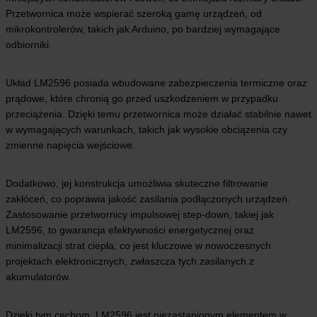
Przetwornica może wspierać szeroką gamę urządzeń, od
mikrokontrolerów, takich jak Arduino, po bardziej wymagające
odbiorniki.
Układ LM2596 posiada wbudowane zabezpieczenia termiczne oraz
prądowe, które chronią go przed uszkodzeniem w przypadku
przeciążenia. Dzięki temu przetwornica może działać stabilnie nawet
w wymagających warunkach, takich jak wysokie obciążenia czy
zmienne napięcia wejściowe.
Dodatkowo, jej konstrukcja umożliwia skuteczne filtrowanie
zakłóceń, co poprawia jakość zasilania podłączonych urządzeń.
Zastosowanie przetwornicy impulsowej step-down, takiej jak
LM2596, to gwarancja efektywności energetycznej oraz
minimalizacji strat ciepła, co jest kluczowe w nowoczesnych
projektach elektronicznych, zwłaszcza tych zasilanych z
akumulatorów.
Dzięki tym cechom, LM2596 jest niezastąpionym elementem w