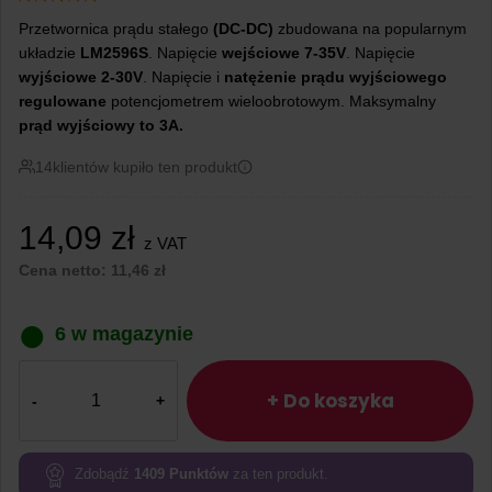
Przetwornica prądu stałego
(DC-DC)
zbudowana na popularnym
układzie
LM2596S
. Napięcie
wejściowe 7-35V
. Napięcie
wyjściowe 2-30V
. Napięcie i
natężenie prądu wyjściowego
regulowane
potencjometrem wieloobrotowym. Maksymalny
prąd wyjściowy to 3A.
14
klientów kupiło ten produkt
14,09
zł
z VAT
Cena netto:
11,46
zł
6 w magazynie
ilość
Przetwornica
+ Do koszyka
step-
down
LM2596
Zdobądź
1409
Punktów
za ten produkt.