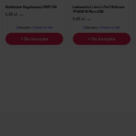
Stabilizator Regulowany LM317 1.5A
Ładowarka Li-Ion Li-Pol Z Buforem
TP4056 1A Micro USB
5,59
zł
z VAT
5,09
zł
z VAT
Wysyłka
z Polski w 24h
Wysyłka
z Polski w 24h
+ Do koszyka
+ Do koszyka