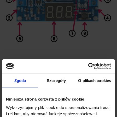
ELEMENTY MODUŁU
Złącze śrubowe napięcia wejściowego
Zgoda
Szczegóły
O plikach cookies
Pady lutownicze napięcia wejściowego
Regulacja napięcia wyjściowego
Niniejsza strona korzysta z plików cookie
Pady lutownicze napięcia wyjściowego
Wykorzystujemy pliki cookie do spersonalizowania treści
Złącze śrubowe napięcia wyjściowego
i reklam, aby oferować funkcje społecznościowe i