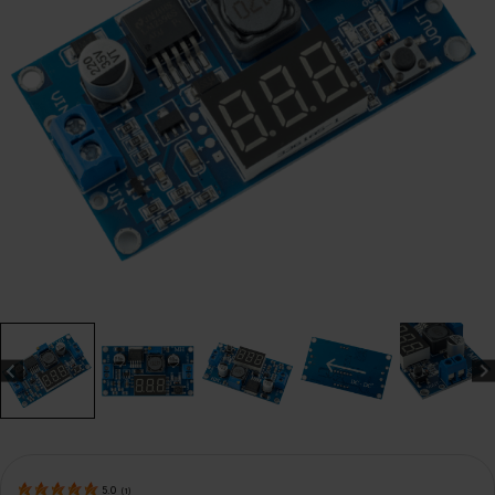
5.0
(
1
)