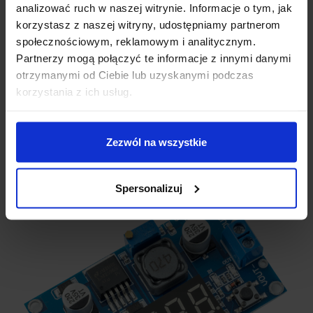
analizować ruch w naszej witrynie. Informacje o tym, jak
Przycisk zmiany mierzonego napięcia
korzystasz z naszej witryny, udostępniamy partnerom
(wejście/wyjście)
społecznościowym, reklamowym i analitycznym.
Dioda sygnalizująca mierzone napięcie
Partnerzy mogą połączyć te informacje z innymi danymi
otrzymanymi od Ciebie lub uzyskanymi podczas
(wejściowe/wyjściowe)
korzystania z ich usług.
Wyświetlacz woltomierza
Otworzy montażowe (4 szt. – w każdym z
Zezwól na wszystkie
rogów modułu)
Spersonalizuj