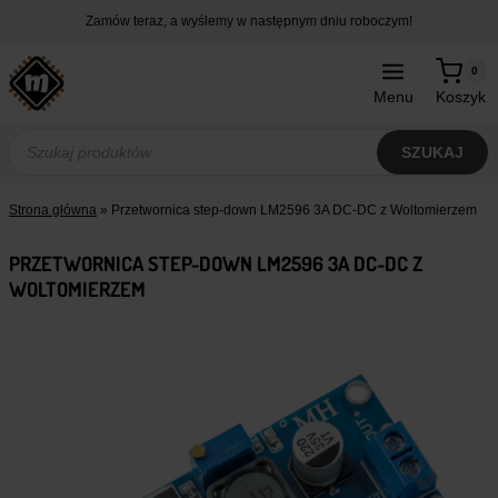
Przejdź
Zamów teraz, a wyślemy w następnym dniu roboczym!
do
treści
0
Menu
Koszyk
Wyszukiwarka
produktów
SZUKAJ
Strona główna
»
Przetwornica step-down LM2596 3A DC-DC z Woltomierzem
PRZETWORNICA STEP-DOWN LM2596 3A DC-DC Z
WOLTOMIERZEM