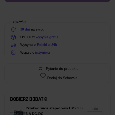
3A
DC-
DC
z
KORZYŚCI
Woltomierzem
30 dni
na zwrot
Od 300 zł
wysyłka gratis
Wysyłka
z Polski
w
24h
Wsparcie
inżyniera
Pytanie do produktu
Dodaj do Schowka
DOBIERZ DODATKI
Przetwornica step-down LM2596
Ilość:
3 A DC-DC