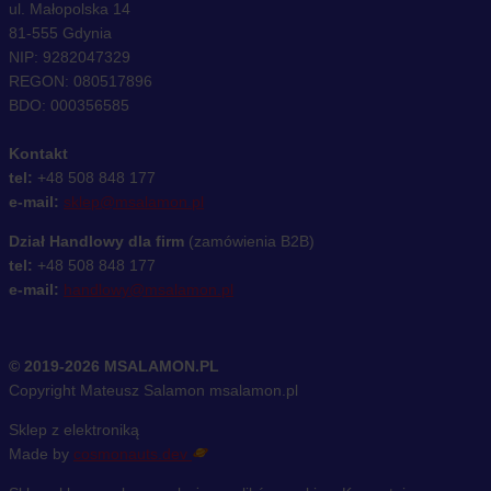
ul. Małopolska 14
81-555 Gdynia
NIP: 9282047329
REGON: 080517896
BDO: 000356585
Kontakt
tel:
+48 508 848 177
e-mail:
sklep@msalamon.pl
Dział Handlowy dla firm
(zamówienia B2B)
tel:
+48 508 848 177
e-mail:
handlowy@msalamon.pl
© 2019-2026 MSALAMON.PL
Copyright Mateusz Salamon msalamon.pl
Sklep z elektroniką
Made by
cosmonauts.dev