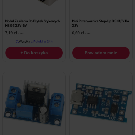
Moduł Zasilania Do Płytek Stykowych
Mini Przetwornica Step-Up 0.9÷3,3V Do
MB102 3,3V-5V
3,3V
7,19
zł
6,69
zł
z VAT
z VAT
Wysyłka
z Polski w 24h
+ Do koszyka
Powiadom mnie