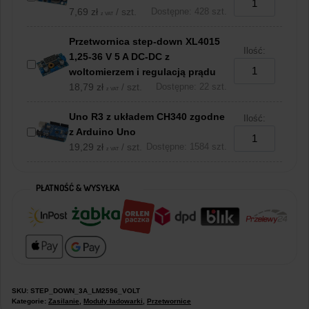
7,69
zł
/ szt.
Dostępne: 428 szt.
z VAT
Przetwornica step-down XL4015
Ilość:
1,25-36 V 5 A DC-DC z
woltomierzem i regulacją prądu
18,79
zł
/ szt.
Dostępne: 22 szt.
z VAT
Uno R3 z układem CH340 zgodne
Ilość:
z Arduino Uno
19,29
zł
/ szt.
Dostępne: 1584 szt.
z VAT
PŁATNOŚĆ & WYSYŁKA
SKU:
STEP_DOWN_3A_LM2596_VOLT
Kategorie:
Zasilanie
,
Moduły ładowarki
,
Przetwornice