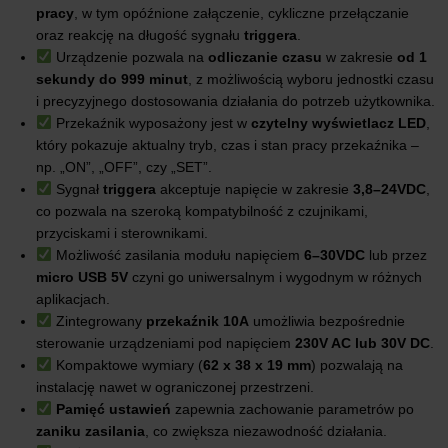
pracy
, w tym opóźnione załączenie, cykliczne przełączanie
oraz reakcję na długość sygnału
triggera
.
Urządzenie pozwala na
odliczanie czasu
w zakresie
od 1
sekundy do 999 minut
, z możliwością wyboru jednostki czasu
i precyzyjnego dostosowania działania do potrzeb użytkownika.
Przekaźnik wyposażony jest w
czytelny wyświetlacz LED
,
który pokazuje aktualny tryb, czas i stan pracy przekaźnika –
np. „ON”, „OFF”, czy „SET”.
Sygnał
triggera
akceptuje napięcie w zakresie
3,8–24VDC
,
co pozwala na szeroką kompatybilność z czujnikami,
przyciskami i sterownikami.
Możliwość zasilania modułu napięciem
6–30VDC
lub przez
micro USB 5V
czyni go uniwersalnym i wygodnym w różnych
aplikacjach.
Zintegrowany
przekaźnik 10A
umożliwia bezpośrednie
sterowanie urządzeniami pod napięciem
230V AC lub 30V DC
.
Kompaktowe wymiary (
62 x 38 x 19 mm
) pozwalają na
instalację nawet w ograniczonej przestrzeni.
Pamięć ustawień
zapewnia zachowanie parametrów po
zaniku zasilania
, co zwiększa niezawodność działania.