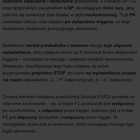
cykliczne załączanie i wyłączanie
przekaźnika, z czasami OP i CL
oraz opcjonalnym parametrem
LOP
, określającym
ilość razy
, jaką
cykl ma się powtórzyć (lub działać w pętli
nieskończonej
). Tryb
P4
natomiast odlicza czas dopiero
po wyłączeniu triggera
, co daje
dodatkowe możliwości precyzyjnego sterowania.
Dodatkowo
moduł przekaźnika z timerem
oferuje
tryb uśpienia
wyświetlacza
, który wyłącza ekran po 5 minutach braku aktywności
triggera – oszczędza to energię i zwiększa trwałość komponentów.
Aktywacja i dezaktywacja tego trybu odbywa się przez
przytrzymanie
przycisku STOP
, po czym
na wyświetlaczu pojawi
się napis
odpowiednio „C – P” (włączony) lub „0 – d” (wyłączony).
Zmiana kierunku działania przekaźnika (funkcje F1/F2) pozwala na
odwrotne zachowanie – np. w trybie F1 przekaźnik jest
wyłączony
po uruchomieniu, a
załączany
przez trigger, podczas gdy w trybie
F2 jest
włączony
domyślnie i
rozłączany
przez trigger. To
szczególnie użyteczne w systemach, które wymagają różnego typu
logiki sterowania.