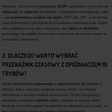
Wreszcie, przy pomocy
przycisku STOP
, użytkownik może ręcznie
wyłączać
lub
załączać
przekaźnik, niezależnie od trwającego trybu
–
na wyświetlaczu pojawi się napis
„OFF” lub „ON”, a wcześniej
zaprogramowany cykl będzie kontynuowany automatycznie. Dzięki
temu
moduł
jest nie tylko elastyczny, ale i
łatwy w obsłudze
,
pozwalając na szybkie testowanie i manualne sterowanie nawet w
warunkach awaryjnych.
3. DLACZEGO WARTO WYBRAĆ
PRZEKAŹNIK CZASOWY Z OPÓŹNIACZEM 10
TRYBÓW?
Wybór
przekaźnika czasowego z opóźniaczem 10 trybów
to
decyzja, która znacząco zwiększa elastyczność i możliwości
sterowania w każdej instalacji elektrycznej. Dzięki dostępności
dziesięciu odrębnych
trybów pracy
, użytkownik zyskuje pełną
kontrolę nad zachowaniem urządzenia w zależności od sytuacji, co
jest szczególnie istotne w bardziej zaawansowanych