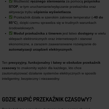
Możliwość
ręcznego sterowania
za pomocą
przycisku
STOP
, w tym uruchamianie/wyłączanie przekaźnika oraz
aktywacja trybu
uśpienia wyświetlacza
.
Przekaźnik działa w szerokim zakresie temperatur (
-40 do
85°C
), dzięki czemu sprawdza się w trudnych warunkach
środowiskowych.
Moduł przekaźnika z timerem
jest łatwo
dostępny
w wielu
sklepach elektronicznych oraz internetowych i stanowi
ekonomiczne, a zarazem zaawansowane rozwiązanie do
automatyzacji urządzeń elektrycznych
.
Ten
precyzyjny, funkcjonalny i łatwy w obsłudze przekaźnik
czasowy
to znakomity wybór dla każdego, kto chce
zautomatyzować działanie systemów elektrycznych w sposób
inteligentny, bezpieczny i niezawodny.
GDZIE KUPIĆ PRZEKAŹNIK CZASOWY?