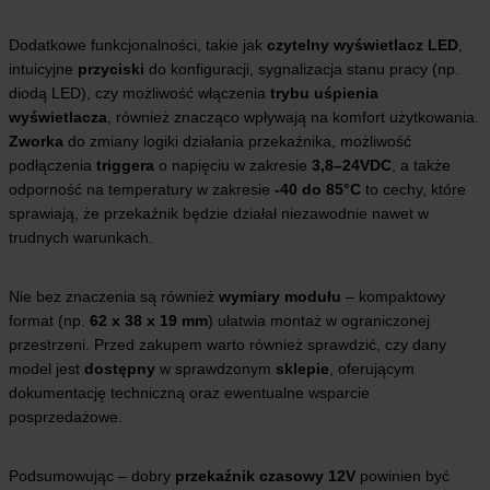
Dodatkowe funkcjonalności, takie jak
czytelny wyświetlacz LED
,
intuicyjne
przyciski
do konfiguracji, sygnalizacja stanu pracy (np.
diodą LED), czy możliwość włączenia
trybu uśpienia
wyświetlacza
, również znacząco wpływają na komfort użytkowania.
Zworka
do zmiany logiki działania przekaźnika, możliwość
podłączenia
triggera
o napięciu w zakresie
3,8–24VDC
, a także
odporność na temperatury w zakresie
-40 do 85°C
to cechy, które
sprawiają, że przekaźnik będzie działał niezawodnie nawet w
trudnych warunkach.
Nie bez znaczenia są również
wymiary modułu
– kompaktowy
format (np.
62 x 38 x 19 mm
) ułatwia montaż w ograniczonej
przestrzeni. Przed zakupem warto również sprawdzić, czy dany
model jest
dostępny
w sprawdzonym
sklepie
, oferującym
dokumentację techniczną oraz ewentualne wsparcie
posprzedażowe.
Podsumowując – dobry
przekaźnik czasowy 12V
powinien być