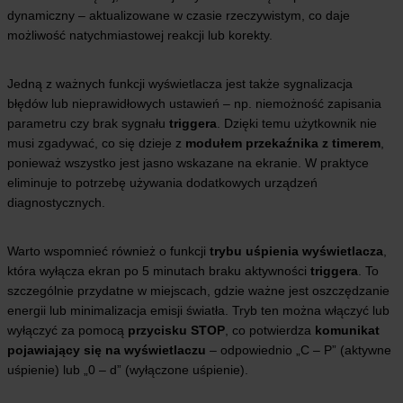
dynamiczny – aktualizowane w czasie rzeczywistym, co daje
możliwość natychmiastowej reakcji lub korekty.
Jedną z ważnych funkcji wyświetlacza jest także sygnalizacja
błędów lub nieprawidłowych ustawień – np. niemożność zapisania
parametru czy brak sygnału
triggera
. Dzięki temu użytkownik nie
musi zgadywać, co się dzieje z
modułem przekaźnika z timerem
,
ponieważ wszystko jest jasno wskazane na ekranie. W praktyce
eliminuje to potrzebę używania dodatkowych urządzeń
diagnostycznych.
Warto wspomnieć również o funkcji
trybu uśpienia wyświetlacza
,
która wyłącza ekran po 5 minutach braku aktywności
triggera
. To
szczególnie przydatne w miejscach, gdzie ważne jest oszczędzanie
energii lub minimalizacja emisji światła. Tryb ten można włączyć lub
wyłączyć za pomocą
przycisku STOP
, co potwierdza
komunikat
pojawiający się na wyświetlaczu
– odpowiednio „C – P” (aktywne
uśpienie) lub „0 – d” (wyłączone uśpienie).