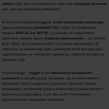
odlicza
czas, jaki tryb jest aktywny, oraz kiedy
następuje ponowny
cykl, jeśli tryb przewiduje powtarzanie.
W momencie aktywacji
triggera
,
moduł przekaźnika czasowego
załącza wbudowany
przekaźnik 10A
, zdolny do przełączania
napięcia
230V AC lub 30V DC
, co pozwala na bezpośrednie
sterowanie wieloma typami
urządzeń elektrycznych
– od żarówek,
przez silniki, aż po pompy wodne czy systemy wentylacyjne. W
zależności od ustawionego trybu, przekaźnik może być załączany
natychmiastowo, po określonym opóźnieniu, cyklicznie lub tylko na
określony czas.
Podsumowując –
trigger
w tym
modułowym przekaźniku
czasowym
to nie tylko prosty wyzwalacz, ale kluczowy element
sterowania, który w połączeniu z szerokim zakresem napięcia
wejściowego, możliwością pracy w ekstremalnych temperaturach i
dużą mocą przełączającą, czyni cały moduł niezawodnym i
wszechstronnym narzędziem automatyki.