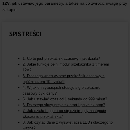
12V
, jak ustawiać jego parametry, a także na co zwrócić uwagę przy
zakupie.
SPIS TREŚCI
1. Co to jest przekaźnik czasowy i jak działa?
2. Jakie funkcje pełni moduł przekaźnika z timerem
12V?
3. Dlaczego warto wybrać przekaźnik czasowy z
opóźniaczem 10 trybów?
4. W jakich sytuacjach stosuje się przekaźnik
czasowy cykliczny?
5. Jak ustawiać czas od 1 sekundy do 999 minut?
6. Do czego służy przycisk start i przycisk stop?
7. Jak działa trigger i co się dzieje, gdy następuje
włączenie przekaźnika?
8. Jak czytać dane z wyświetlacza LED i dlaczego to
ważne?