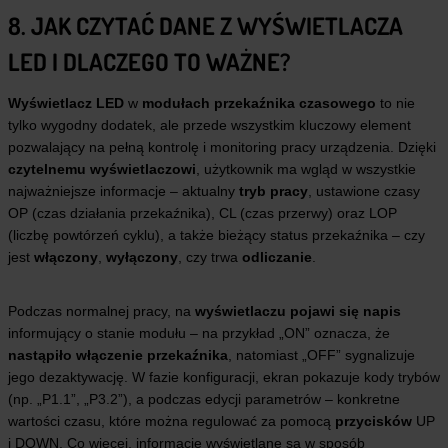
8. JAK CZYTAĆ DANE Z WYŚWIETLACZA
LED I DLACZEGO TO WAŻNE?
Wyświetlacz LED
w
modułach przekaźnika czasowego
to nie
tylko wygodny dodatek, ale przede wszystkim kluczowy element
pozwalający na pełną kontrolę i monitoring pracy urządzenia. Dzięki
czytelnemu wyświetlaczowi
, użytkownik ma wgląd w wszystkie
najważniejsze informacje – aktualny
tryb pracy
, ustawione czasy
OP (czas działania przekaźnika), CL (czas przerwy) oraz LOP
(liczbę powtórzeń cyklu), a także bieżący status przekaźnika – czy
jest
włączony
,
wyłączony
, czy trwa
odliczanie
.
Podczas normalnej pracy, na
wyświetlaczu pojawi się napis
informujący o stanie modułu – na przykład „ON” oznacza, że
nastąpiło włączenie przekaźnika
, natomiast „OFF” sygnalizuje
jego dezaktywację. W fazie konfiguracji, ekran pokazuje kody trybów
(np. „P1.1”, „P3.2”), a podczas edycji parametrów – konkretne
wartości czasu, które można regulować za pomocą
przycisków
UP
i DOWN. Co więcej, informacje wyświetlane są w sposób