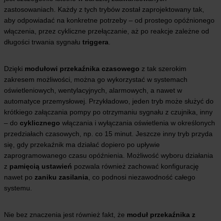
zastosowaniach. Każdy z tych trybów został zaprojektowany tak,
aby odpowiadać na konkretne potrzeby – od prostego opóźnionego
włączenia, przez cykliczne przełączanie, aż po reakcje zależne od
długości trwania sygnału
triggera
.
Dzięki
modułowi przekaźnika czasowego
z tak szerokim
zakresem możliwości, można go wykorzystać w systemach
oświetleniowych, wentylacyjnych, alarmowych, a nawet w
automatyce przemysłowej. Przykładowo, jeden tryb może służyć do
krótkiego załączania pompy po otrzymaniu sygnału z czujnika, inny
– do
cyklicznego
włączania i wyłączania oświetlenia w określonych
przedziałach czasowych, np. co 15 minut. Jeszcze inny tryb przyda
się, gdy przekaźnik ma działać dopiero po upływie
zaprogramowanego czasu opóźnienia. Możliwość wyboru działania
z
pamięcią ustawień
pozwala również zachować konfigurację
nawet po
zaniku zasilania
, co podnosi niezawodność całego
systemu.
Nie bez znaczenia jest również fakt, że
moduł przekaźnika z