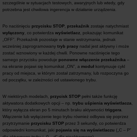
szczególnie w sytuacjach testowych, awaryjnych lub wtedy, gdy
potrzebna jest chwilowa ingerencja w działanie urządzenia.
Po naciśnięciu
przycisku STOP
,
przekaźnik
zostaje natychmiast
wyłączony
, co potwierdza
wyświetlacz
, pokazując komunikat
„OFF”. Przekaźnik pozostaje w stanie wstrzymania, jednak
wcześniej zaprogramowany
tryb pracy
nadal jest aktywny i może
zostać wznowiony w każdej chwili. Ponowne naciśnięcie tego
samego przycisku powoduje
ponowne włączenie przekaźnika
–
na ekranie pojawi się komunikat „ON”, a
moduł
kontynuuje cykl
pracy od miejsca, w którym został zatrzymany, lub rozpoczyna go
od początku, w zależności od ustawionego trybu.
W niektórych modelach,
przycisk STOP
pełni także funkcję
aktywatora dodatkowych opcji – np.
trybu uśpienia wyświetlacza
,
który wyłącza ekran po 5 minutach braku aktywności
triggera
.
Włączenie lub wyłączenie tego trybu również odbywa się poprzez
przytrzymanie
przycisku STOP
przez 3 sekundy, co potwierdza
odpowiedni komunikat, jaki
pojawia się na wyświetlaczu
(„C – P”
dla aktywnego trybu i „0 – d” dla nieaktywnego).