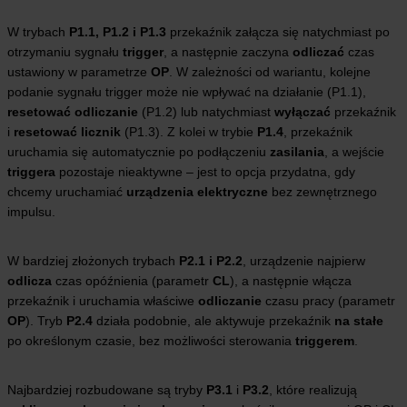
W trybach
P1.1, P1.2 i P1.3
przekaźnik załącza się natychmiast po
otrzymaniu sygnału
trigger
, a następnie zaczyna
odliczać
czas
ustawiony w parametrze
OP
. W zależności od wariantu, kolejne
podanie sygnału trigger może nie wpływać na działanie (P1.1),
resetować odliczanie
(P1.2) lub natychmiast
wyłączać
przekaźnik
i
resetować licznik
(P1.3). Z kolei w trybie
P1.4
, przekaźnik
uruchamia się automatycznie po podłączeniu
zasilania
, a wejście
triggera
pozostaje nieaktywne – jest to opcja przydatna, gdy
chcemy uruchamiać
urządzenia elektryczne
bez zewnętrznego
impulsu.
W bardziej złożonych trybach
P2.1 i P2.2
, urządzenie najpierw
odlicza
czas opóźnienia (parametr
CL
), a następnie włącza
przekaźnik i uruchamia właściwe
odliczanie
czasu pracy (parametr
OP
). Tryb
P2.4
działa podobnie, ale aktywuje przekaźnik
na stałe
po określonym czasie, bez możliwości sterowania
triggerem
.
Najbardziej rozbudowane są tryby
P3.1
i
P3.2
, które realizują