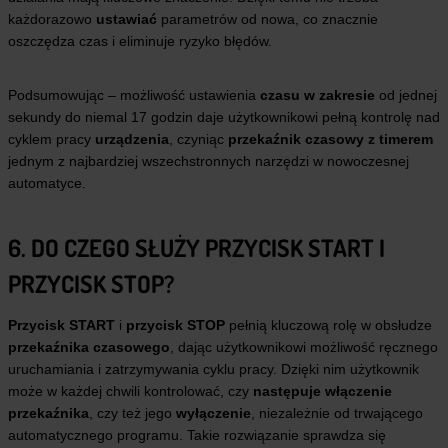
każdorazowo
ustawiać
parametrów od nowa, co znacznie
oszczędza czas i eliminuje ryzyko błędów.
Podsumowując – możliwość ustawienia
czasu w zakresie
od jednej
sekundy do niemal 17 godzin daje użytkownikowi pełną kontrolę nad
cyklem pracy
urządzenia
, czyniąc
przekaźnik czasowy z timerem
jednym z najbardziej wszechstronnych narzędzi w nowoczesnej
automatyce.
6. DO CZEGO SŁUŻY PRZYCISK START I
PRZYCISK STOP?
Przycisk START
i
przycisk STOP
pełnią kluczową rolę w obsłudze
przekaźnika czasowego
, dając użytkownikowi możliwość ręcznego
uruchamiania i zatrzymywania cyklu pracy. Dzięki nim użytkownik
może w każdej chwili kontrolować, czy
następuje włączenie
przekaźnika
, czy też jego
wyłączenie
, niezależnie od trwającego
automatycznego programu. Takie rozwiązanie sprawdza się