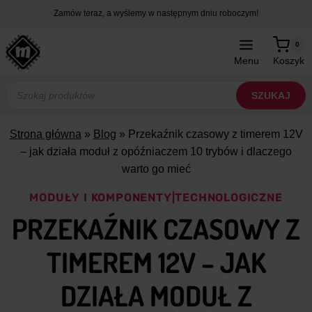
Przejdź
Zamów teraz, a wyślemy w następnym dniu roboczym!
do
treści
0
Menu
Koszyk
Wyszukiwarka
produktów
SZUKAJ
Strona główna
»
Blog
»
Przekaźnik czasowy z timerem 12V
– jak działa moduł z opóźniaczem 10 trybów i dlaczego
warto go mieć
MODUŁY I KOMPONENTY
|
TECHNOLOGICZNE
PRZEKAŹNIK CZASOWY Z
TIMEREM 12V – JAK
DZIAŁA MODUŁ Z