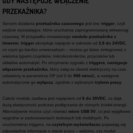
GDY NASTĘPUJE WŁĄCZENIE
PRZEKAŹNIKA?
Sercem działania
przekaźnika czasowego
jest tzw.
trigger
, czyli
wejście wyzwalające, które uruchamia zaprogramowaną sekwencję
czasową. W przypadku omawianego
modułu przekaźnika z
timerem
,
trigger
akceptuje napięcie w zakresie od
3,8 do 24VDC
,
co czyni go bardzo uniwersalnym – można go łatwo zintegrować z
wieloma typami czujników, mikrokontrolerów, przycisków lub
układów automatyki. Po otrzymaniu sygnału z
triggera
,
następuje
włączenie przekaźnika
, który załącza obwód elektryczny na czas
ustawiony w parametrze OP (od 0 do
999 minut
), a następnie
automatycznie go
wyłącza
, zgodnie z wybranym
trybem pracy
.
Całość modułu zasilana jest napięciem od
6 do 30VDC
, co daje
dużą elastyczność podczas podłączania do różnych źródeł energii.
Alternatywnie można użyć również
micro USB 5V
, co jest wyjątkowo
wygodne w zastosowaniach testowych lub mobilnych. Po
uruchomieniu triggera, na
czytelnym wyświetlaczu
pojawiają się
odpowiednie informacje o stanie pracy – widzimy, czy moduł