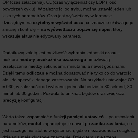
OP (czas załączenia), CL (czas wyłączenia) czy LOP (ilość
powtórzeń cyklu). W zależności od trybu, można ustawić jeden lub
kilka tych parametrów. Czas jest wyświetlany w formacie
dziesiętnym na
czytelnym wyświetlaczu
, co znacznie ułatwia jego
zmianę i kontrolę –
na wyświetlaczu pojawi się napis
, który
wskazuje aktualnie edytowany parametr.
Dodatkową zaletą jest możliwość wybrania jednostki czasu –
niektóre
moduły przekaźnika czasowego
umożliwiają
przełączanie między sekundami, minutami, a nawet godzinami.
Dzięki temu
odliczanie
można dopasować nie tylko co do wartości,
ale i do specyfiki danego zastosowania. Na przykład: ustawiając OP
= 030, w zależności od wybranej jednostki będzie to 30 sekund, 30
minut lub 30 godzin. Pozwala to uniknąć błędów oraz zwiększa
precyzję
konfiguracji.
Warto także wspomnieć o funkcji
pamięci ustawień
– po ustawieniu
parametrów,
moduł
zapamiętuje je nawet po
zaniku zasilania
, co
jest szczególnie istotne w systemach, gdzie niezawodność i ciągłość
działania mają kluczowe znaczenie. Dzięki temu nie trzeba