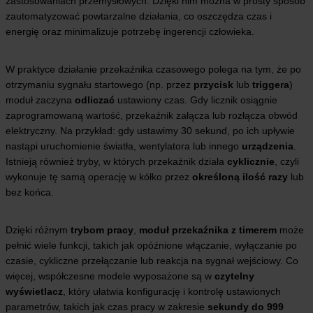
zastosowaniach przemysłowych. Dzięki nim można w prosty sposób
zautomatyzować powtarzalne działania, co oszczędza czas i
energię oraz minimalizuje potrzebę ingerencji człowieka.
W praktyce działanie przekaźnika czasowego polega na tym, że po
otrzymaniu sygnału startowego (np. przez
przycisk
lub
triggera
)
moduł zaczyna
odliczać
ustawiony czas. Gdy licznik osiągnie
zaprogramowaną wartość, przekaźnik załącza lub rozłącza obwód
elektryczny. Na przykład: gdy ustawimy 30 sekund, po ich upływie
nastąpi uruchomienie światła, wentylatora lub innego
urządzenia
.
Istnieją również tryby, w których przekaźnik działa
cyklicznie
, czyli
wykonuje tę samą operację w kółko przez
określoną ilość razy
lub
bez końca.
Dzięki różnym
trybom pracy
,
moduł przekaźnika z timerem
może
pełnić wiele funkcji, takich jak opóźnione włączanie, wyłączanie po
czasie, cykliczne przełączanie lub reakcja na sygnał wejściowy. Co
więcej, współczesne modele wyposażone są w
czytelny
wyświetlacz
, który ułatwia konfigurację i kontrolę ustawionych
parametrów, takich jak czas pracy w zakresie
sekundy do 999