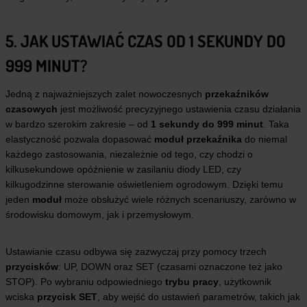
5. JAK USTAWIAĆ CZAS OD 1 SEKUNDY DO
999 MINUT?
Jedną z najważniejszych zalet nowoczesnych
przekaźników
czasowych
jest możliwość precyzyjnego ustawienia czasu działania
w bardzo szerokim zakresie – od
1 sekundy do 999 minut
. Taka
elastyczność pozwala dopasować
moduł przekaźnika
do niemal
każdego zastosowania, niezależnie od tego, czy chodzi o
kilkusekundowe opóźnienie w zasilaniu diody LED, czy
kilkugodzinne sterowanie oświetleniem ogrodowym. Dzięki temu
jeden
moduł
może obsłużyć wiele różnych scenariuszy, zarówno w
środowisku domowym, jak i przemysłowym.
Ustawianie czasu odbywa się zazwyczaj przy pomocy trzech
przycisków
: UP, DOWN oraz SET (czasami oznaczone też jako
STOP). Po wybraniu odpowiedniego
trybu pracy
, użytkownik
wciska
przycisk SET
, aby wejść do ustawień parametrów, takich jak