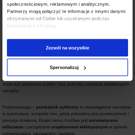
może być tak ustawiony, aby np. co 15 minut uruchamiała się na 2
społecznościowym, reklamowym i analitycznym.
minuty i następnie pozostawała nieaktywna przez kolejne 13 minut.
Partnerzy mogą połączyć te informacje z innymi danymi
Dzięki temu system pracuje w sposób zautomatyzowany i
otrzymanymi od Ciebie lub uzyskanymi podczas
energooszczędny
.
korzystania z ich usług.
Warto zaznaczyć, że
przekaźnik czasowy 12V
w trybie cyklicznym
może być sterowany ręcznie lub uruchamiać się automatycznie po
Zezwól na wszystkie
włączeniu
zasilania
, w zależności od wybranego
trybu pracy
.
Ponadto, na
wyświetlaczu
użytkownik może na bieżąco śledzić
stan cyklu – czy przekaźnik aktualnie pracuje, czy jest w fazie pauzy.
Spersonalizuj
Możliwość
ustawiania
parametrów za pomocą
przycisków
sprawia, że obsługa jest intuicyjna, a każda zmiana konfiguracji
może być wykonana szybko i bez potrzeby używania dodatkowych
narzędzi.
Podsumowując –
przekaźnik cykliczny
to niezastąpione narzędzie
w automatyce, wszędzie tam, gdzie potrzebna jest powtarzalność i
precyzja działania. Dzięki niemu możliwe jest
automatyczne
odliczanie
i zarządzanie
urządzeniami elektrycznymi
w sposób
zorganizowany, niezawodny i wydajny.