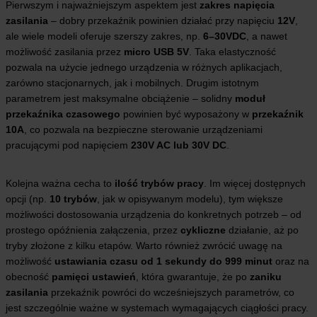
Pierwszym i najważniejszym aspektem jest
zakres napięcia
zasilania
– dobry przekaźnik powinien działać przy napięciu
12V
,
ale wiele modeli oferuje szerszy zakres, np.
6–30VDC
, a nawet
możliwość zasilania przez
micro USB 5V
. Taka elastyczność
pozwala na użycie jednego urządzenia w różnych aplikacjach,
zarówno stacjonarnych, jak i mobilnych. Drugim istotnym
parametrem jest maksymalne obciążenie – solidny
moduł
przekaźnika czasowego
powinien być wyposażony w
przekaźnik
10A
, co pozwala na bezpieczne sterowanie urządzeniami
pracującymi pod napięciem
230V AC lub 30V DC
.
Kolejna ważna cecha to
ilość trybów pracy
. Im więcej dostępnych
opcji (np.
10 trybów
, jak w opisywanym modelu), tym większe
możliwości dostosowania urządzenia do konkretnych potrzeb – od
prostego opóźnienia załączenia, przez
cykliczne
działanie, aż po
tryby złożone z kilku etapów. Warto również zwrócić uwagę na
możliwość
ustawiania czasu od 1 sekundy do 999 minut
oraz na
obecność
pamięci ustawień
, która gwarantuje, że po
zaniku
zasilania
przekaźnik powróci do wcześniejszych parametrów, co
jest szczególnie ważne w systemach wymagających ciągłości pracy.