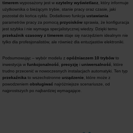
timerem
wyposażony jest w
czytelny wyświetlacz
, który informuje
użytkownika o bieżącym trybie, stanie pracy oraz czasie, jaki
pozostał do końca cyklu. Dodatkowo funkcja
ustawiania
parametrów pracy za pomocą
przycisków
sprawia, że konfiguracja
jest szybka i nie wymaga specjalistycznej wiedzy. Dzięki temu
przekaźnik czasowy z timerem
staje się narzędziem idealnym nie
tylko dla profesjonalistów, ale również dla entuzjastów elektroniki.
Podsumowując – wybór modelu z
opóźniaczem 10 trybów
to
inwestycja w
funkcjonalność
,
precyzję
i
uniwersalność
, które
trudno przecenić w nowoczesnych instalacjach automatyki. Ten typ
przekaźnika
to wszechstronne
urządzenie
, które może z
powodzeniem
obsługiwać
najróżniejsze scenariusze, od
najprostszych po najbardziej wymagające.