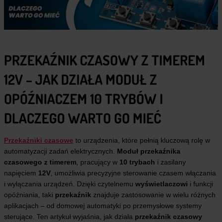
PRZEKAŹNIK CZASOWY Z TIMEREM
12V – JAK DZIAŁA MODUŁ Z
OPÓŹNIACZEM 10 TRYBÓW I
DLACZEGO WARTO GO MIEĆ
Przekaźniki czasowe
to urządzenia, które pełnią kluczową rolę w
automatyzacji zadań elektrycznych.
Moduł przekaźnika
czasowego z timerem
, pracujący w
10 trybach
i zasilany
napięciem
12V
, umożliwia precyzyjne sterowanie czasem włączania
i wyłączania urządzeń. Dzięki czytelnemu
wyświetlaczowi
i funkcji
opóźniania, taki
przekaźnik
znajduje zastosowanie w wielu różnych
aplikacjach – od domowej automatyki po przemysłowe systemy
sterujące. Ten artykuł wyjaśnia, jak działa
przekaźnik czasowy