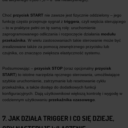
Choć
przycisk START
nie zawsze jest fizycznie oddzielony – jego
funkcję często przejmuje sygnał z
triggera
, czyli wejścia sterującego
– to w praktyce pełni on tę samą rolę: uruchomienie
zaprogramowanego odliczania i rozpoczęcie działania
modułu
przekaźnika
. W wielu zastosowaniach takie sterowanie może być
zrealizowane także za pomocą zewnętrznego przycisku lub
czujnika, co znacząco zwiększa elastyczność systemu.
Podsumowując –
przycisk STOP
(oraz opcjonalny
przycisk
START
) to istotne narzędzia ręcznego sterowania, umożliwiające
szybkie uruchomienie, zatrzymanie lub resetowanie cyklu
przekaźnika, a także dostęp do dodatkowych funkcji
konfiguracyjnych. Dają użytkownikowi większą kontrolę i wygodę w
codziennym użytkowaniu
przekaźnika czasowego
.
7. JAK DZIAŁA TRIGGER I CO SIĘ DZIEJE,