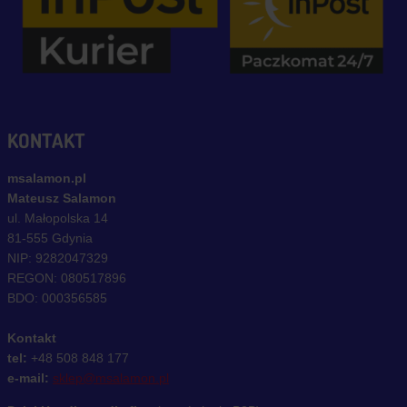
KONTAKT
msalamon.pl
Mateusz Salamon
ul. Małopolska 14
81-555 Gdynia
NIP: 9282047329
REGON: 080517896
BDO: 000356585
Kontakt
tel:
+48 508 848 177
e-mail:
sklep@msalamon.pl