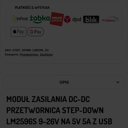
103,39 zł.
79,00 zł.
PŁATNOŚĆ & WYSYŁKA
SKU:
STEP_DOWN_LM2596_5V
Kategorie:
Przetwornice
,
Zasilanie
OPIS
MODUŁ ZASILANIA DC-DC
PRZETWORNICA STEP-DOWN
LM2596S 9-26V NA 5V 5A Z USB