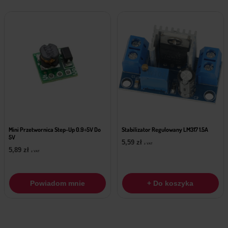
Mini Przetwornica Step-Up 0.9÷5V Do
Stabilizator Regulowany LM317 1.5A
5V
5,59
zł
z VAT
5,89
zł
z VAT
Powiadom mnie
+ Do koszyka