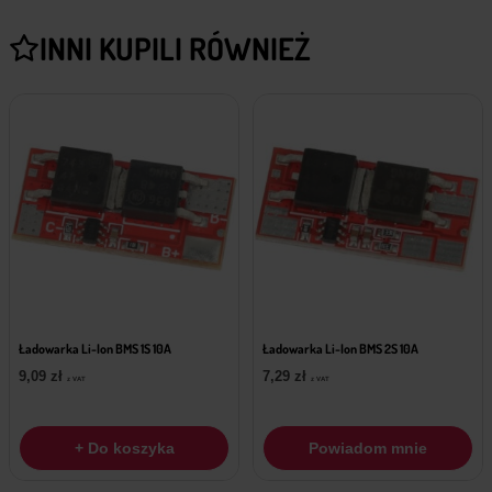
INNI KUPILI RÓWNIEŻ
Ładowarka Li-Ion BMS 1S 10A
Ładowarka Li-Ion BMS 2S 10A
9,09
zł
7,29
zł
z VAT
z VAT
+ Do koszyka
Powiadom mnie