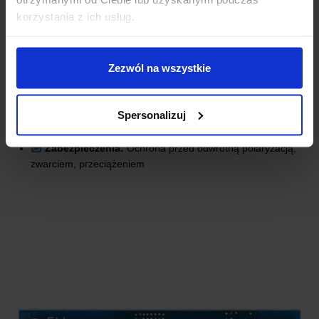
Napięcie wejściowe:
9 V – 36 V
korzystania z ich usług.
Napięcie wyjściowe:
5,2 V
Maksymalny prąd wyjściowy:
9 V – 24 V wejścia: 5,2 V / 6 A (30 W)
Zezwól na wszystkie
24 V – 32 V wejścia: 5,2 V / 5 A (25 W)
32 V – 36 V wejścia: 5,2 V / 3,5 A (18 W)
Wymiary:
63 × 27 × 10 mm
Spersonalizuj
Waga:
22 g
Port USB:
5,2 V / 5 A
Zabezpieczenia:
Ochrona przed odwrotną polaryzacją,
zwarciem, przeciążeniem