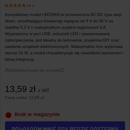
5.0
(
1
)
Kompaktowy moduł LM2596S to przetwornica DC-DC typu step-
down, umożliwiająca konwersję napięcia od 9 V do 36 V na
stabilne 5,2 V z maksymalnym prądem wyjściowym 5 A.
Wyposażony w port USB, wskaźnik LED i zaawansowane
zabezpieczenia, jest idealny do ładowania, projektów DIY oraz
zasilania urządzeń elektronicznych. Maksymalna moc wyjściowa
wynosi 25 W, a moduł charakteryzuje się niewielkimi wymiarami i
łatwą integracją.
9
klientów kupiło ten produkt
13,59
zł
z VAT
Cena netto:
11,05
zł
Brak w magazynie
POWIADOM MNIE GDY BĘDZIE DOSTĘPNY