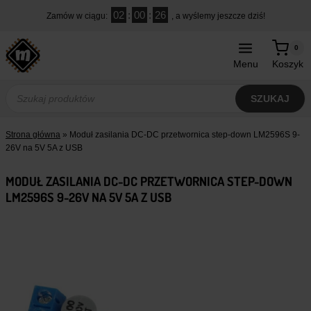
Przejdź
02
:
00
:
25
Zamów w ciągu:
, a wyślemy jeszcze dziś!
do
treści
0
Menu
Koszyk
Wyszukiwarka
produktów
SZUKAJ
Strona główna
»
Moduł zasilania DC-DC przetwornica step-down LM2596S 9-
26V na 5V 5A z USB
MODUŁ ZASILANIA DC-DC PRZETWORNICA STEP-DOWN
LM2596S 9-26V NA 5V 5A Z USB