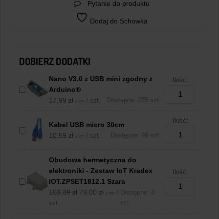
Pytanie do produktu
Dodaj do Schowka
DOBIERZ DODATKI
Nano V3.0 z USB mini zgodny z
Ilość:
Arduino®
17,99
zł
/ szt.
Dostępne: 275 szt.
z VAT
Ilość:
Kabel USB micro 30cm
10,59
zł
/ szt.
Dostępne: 99 szt.
z VAT
Obudowa hermetyczna do
elektroniki - Zestaw IoT Kradex
Ilość:
IOT.ZPSET1812.1 Szara
Pierwotna
Aktualna
103,39
zł
79,00
zł
/
Dostępne: 3
z VAT
cena
cena
szt.
szt.
wynosiła:
wynosi: