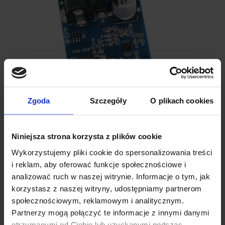
Zgoda
Szczegóły
O plikach cookies
Niniejsza strona korzysta z plików cookie
Wykorzystujemy pliki cookie do spersonalizowania treści
i reklam, aby oferować funkcje społecznościowe i
analizować ruch w naszej witrynie. Informacje o tym, jak
korzystasz z naszej witryny, udostępniamy partnerom
SPECYFIKACJA TECHNICZNA
społecznościowym, reklamowym i analitycznym.
Partnerzy mogą połączyć te informacje z innymi danymi
Model układu przetwornicy:
LM2596S
otrzymanymi od Ciebie lub uzyskanymi podczas