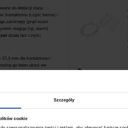
wane do detekcji stanu
: kontaktronu (część bierna) i
aje zamknięty (prąd może
stem reaguje (np. alarm).
rzwi
działa bez części
27,3 mm dla kontaktronu i
 można go łatwo ukryć we
awiają, że jest
idealny do
Szczegóły
TAKTRON W SYSTEMIE ALARMOWYM?
 plików cookie
na ruchomej części (np. skrzydło drzwi), a drugi (magnes) na nier
do spersonalizowania treści i reklam, aby oferować funkcje sp