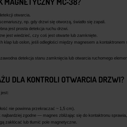
IK MAGNETYCZNY MC‑38?
tekcji otwarcia.
enariuszy, np. gdy drzwi się otworzą, światło się zapali.
na jest prosta detekcja ruchu drzwi.
ne jest wiedzieć, czy coś jest otwarte lub zamknięte.
 klap lub osłon, jeśli odległości między magnesem a kontaktronem 
ezawodna detekcja stanu zamknięcia lub otwarcia ruchomego elemen
AŻU DLA KONTROLI OTWARCIA DRZWI?
jest:
głość nie powinna przekraczać ~ 1,5 cm).
 najbardziej zgodne — magnes zbliżając się do kontaktronu sprawia
 zakłócać lub tłumić pole magnetyczne.