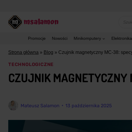
Przejdź
do
treści
Wyszu
produk
Promocje
Nowości
Minikomputery
Elektronika
Strona główna
»
Blog
»
Czujnik magnetyczny MC-38: specyf
TECHNOLOGICZNE
CZUJNIK MAGNETYCZNY M
Mateusz Salamon
13 października 2025