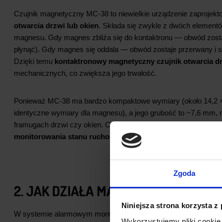
Czujnik magnetyczny MC‑38 to niewielkie urządzenie zaprojekto
otwarcia drzwi lub okien
. Składa się zwykle z dwóch elementów
magnesu. Gdy magnes zbliża się do kontaktronu — obwód zost
płynąć). Gdy magnes się oddala — obwód zostaje przerwany i sy
Dzięki temu
kontaktronowy magnetyczny czujnik otwarcia d
mechanicznych, co zwiększa jego trwałość.
Ponieważ MC‑38 ma bardzo kompaktowe wymiary (około 14,2 × 
identyczne wymiary dla magnesu), a jego grubość to ~7,6 mm,
framugach drzwi czy okien. Czułość i precyzyjne wykonanie spr
monitorowania stanu ruchomych elementów
.
Zgoda
2. JAK DZIAŁA MAGNETYCZNY KON
Niniejsza strona korzysta z
W systemie alarmowym montuje się jeden element (kontaktron) 
Wykorzystujemy pliki cookie 