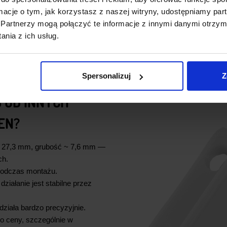
 stan “zamknięte”. Gdy drzwi zostaną otwarte na większą odległość 
ormacje o tym, jak korzystasz z naszej witryny, udostępniamy p
temu system wie, że nastąpiło
otwarcie drzwi
lub
otwarcie drzwi l
Partnerzy mogą połączyć te informacje z innymi danymi otrzym
nia z ich usług.
 na polu magnetycznym – co minimalizuje zużycie i zwiększa trwał
Spersonalizuj
Z
8 OD INNYCH
EN?
 × 27,3 mm, grubość ~ 7,6 mm —
ch.
podczas montażu.
iałanie jest stabilne przez
ziała bardzo precyzyjnie.
o ceny, szczególnie w