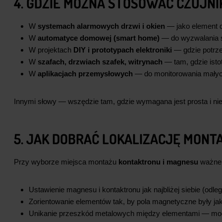
4. GDZIE MOŻNA STOSOWAĆ CZUJN
W
systemach alarmowych drzwi i okien
— jako element de
W
automatyce domowej (smart home)
— do wyzwalania sc
W projektach
DIY i prototypach elektroniki
— gdzie potrzeb
W
szafach, drzwiach szafek, witrynach
— tam, gdzie istot
W
aplikacjach przemysłowych
— do monitorowania małych
Innymi słowy — wszędzie tam, gdzie wymagana jest prosta i ni
5. JAK DOBRAĆ LOKALIZACJĘ MONT
Przy wyborze miejsca montażu
kontaktronu i magnesu
ważne 
Ustawienie magnesu i kontaktronu jak najbliżej siebie (odle
Zorientowanie elementów tak, by pola magnetyczne były jak
Unikanie przeszkód metalowych między elementami — mogą