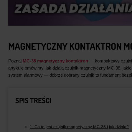
MAGNETYCZNY KONTAKTRON MC‑
Poznaj
MC‑38 magnetyczny kontaktron
— kompaktowy czujnik 
artykule omówimy, jak działa czujnik magnetyczny MC‑38, jakie
system alarmowy — dobrze dobrany czujnik to fundament bezp
SPIS TREŚCI
1. Co to jest czujnik magnetyczny MC‑38 i jak działa?