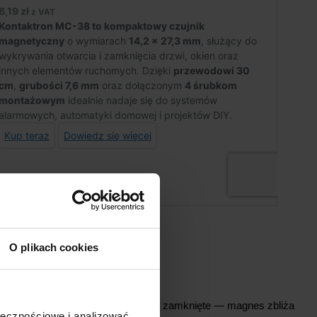
O plikach cookies
uchomej części (rama). Gdy drzwi są zamknięte — magnes zbliża
ołecznościowe i analizować