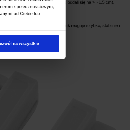
niż dopuszcza czujnik (np. magnes oddali się na > ~1,5 cm),
artnerom społecznościowym,
ub okien typ MC‑38
.
anymi od Ciebie lub
ość. W praktyce magnetyczny
czujnik
reaguje szybko, stabilnie i
ezwól na wszystkie