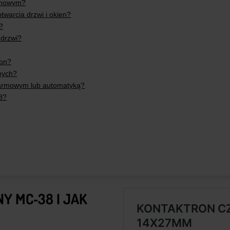
armowym?
twarcia drzwi i okien?
?
 drzwi?
ron?
nych?
larmowym lub automatyką?
8?
Y MC‑38 I JAK