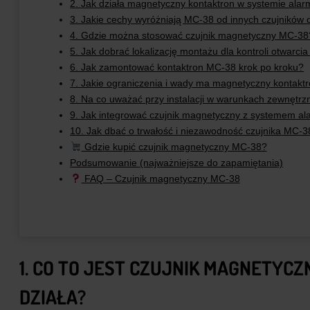
2. Jak działa magnetyczny kontaktron w systemie al
3. Jakie cechy wyróżniają MC‑38 od innych czujników o
4. Gdzie można stosować czujnik magnetyczny MC‑38
5. Jak dobrać lokalizację montażu dla kontroli otwarcia
6. Jak zamontować kontaktron MC‑38 krok po kroku?
7. Jakie ograniczenia i wady ma magnetyczny kontakt
8. Na co uważać przy instalacji w warunkach zewnętrz
9. Jak integrować czujnik magnetyczny z systemem a
10. Jak dbać o trwałość i niezawodność czujnika MC‑3
Gdzie kupić czujnik magnetyczny MC‑38?
Podsumowanie (najważniejsze do zapamiętania)
FAQ – Czujnik magnetyczny MC‑38
1. CO TO JEST CZUJNIK MAGNETYCZN
DZIAŁA?