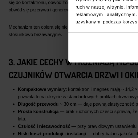
się do kontaktronu, obwód zostaje zamknięty i system stwierdza
ruch w naszej witrynie. Inf
obwód się przerywa i generowany jest sygnał alarmowy. Dzięki 
reklamowym i analitycznym. 
uzyskanymi podczas korzysta
Mechanizm ten opiera się nie na kontakcie mechanicznym, lecz
stosunkowo bezawaryjnie.
3. JAKIE CECHY WYRÓŻNIAJĄ MC‑3
CZUJNIKÓW OTWARCIA DRZWI I OKI
Kompaktowe wymiary
: kontaktron i magnes mają ~ 14,2
pozwala to na ukrycie w standardowych profilach drzwiowy
Długość przewodu ~ 30 cm
— daje pewną elastyczność 
Prosta konstrukcja
— brak ruchomych części sprawia, że dz
lata.
Czułość i niezawodność
— przy prawidłowym ustawieniu d
Niski koszt produkcji i instalacji
— dobry balans jakości d