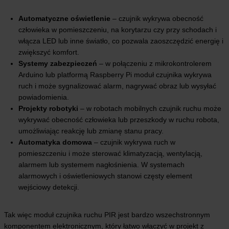
Automatyczne oświetlenie
– czujnik wykrywa obecność
człowieka w pomieszczeniu, na korytarzu czy przy schodach i
włącza LED lub inne światło, co pozwala zaoszczędzić energię i
zwiększyć komfort.
Systemy zabezpieczeń
– w połączeniu z mikrokontrolerem
Arduino lub platformą Raspberry Pi moduł czujnika wykrywa
ruch i może sygnalizować alarm, nagrywać obraz lub wysyłać
powiadomienia.
Projekty robotyki
– w robotach mobilnych czujnik ruchu może
wykrywać obecność człowieka lub przeszkody w ruchu robota,
umożliwiając reakcję lub zmianę stanu pracy.
Automatyka domowa
– czujnik wykrywa ruch w
pomieszczeniu i może sterować klimatyzacją, wentylacją,
alarmem lub systemem nagłośnienia. W systemach
alarmowych i oświetleniowych stanowi częsty element
wejściowy detekcji.
Tak więc moduł czujnika ruchu PIR jest bardzo wszechstronnym
komponentem elektronicznym, który łatwo włączyć w projekt z