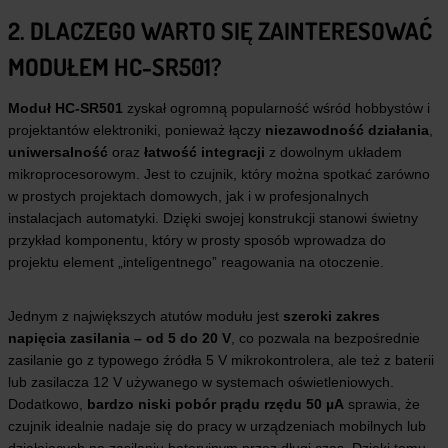
2. DLACZEGO WARTO SIĘ ZAINTERESOWAĆ
MODUŁEM HC-SR501?
Moduł HC-SR501
zyskał ogromną popularność wśród hobbystów i
projektantów elektroniki, ponieważ łączy
niezawodność działania
,
uniwersalność
oraz
łatwość integracji
z dowolnym układem
mikroprocesorowym. Jest to czujnik, który można spotkać zarówno
w prostych projektach domowych, jak i w profesjonalnych
instalacjach automatyki. Dzięki swojej konstrukcji stanowi świetny
przykład komponentu, który w prosty sposób wprowadza do
projektu element „inteligentnego” reagowania na otoczenie.
Jednym z największych atutów modułu jest
szeroki zakres
napięcia zasilania – od 5 do 20 V
, co pozwala na bezpośrednie
zasilanie go z typowego źródła 5 V mikrokontrolera, ale też z baterii
lub zasilacza 12 V używanego w systemach oświetleniowych.
Dodatkowo,
bardzo niski pobór prądu rzędu 50 µA
sprawia, że
czujnik idealnie nadaje się do pracy w urządzeniach mobilnych lub
działających na zasilaniu bateryjnym przez długi czas. Dzięki temu