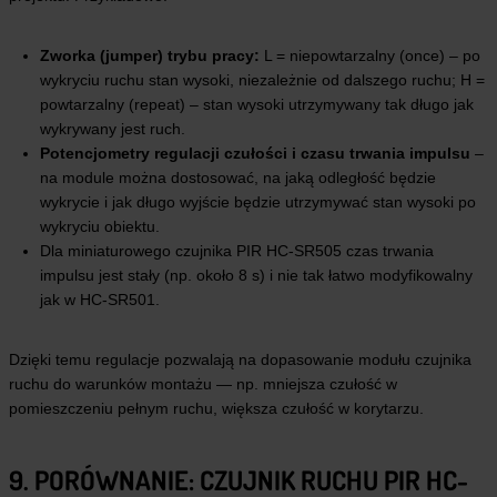
Zworka (jumper) trybu pracy:
L = niepowtarzalny (once) – po
wykryciu ruchu stan wysoki, niezależnie od dalszego ruchu; H =
powtarzalny (repeat) – stan wysoki utrzymywany tak długo jak
wykrywany jest ruch.
Potencjometry regulacji czułości i czasu trwania impulsu
–
na module można dostosować, na jaką odległość będzie
wykrycie i jak długo wyjście będzie utrzymywać stan wysoki po
wykryciu obiektu.
Dla miniaturowego czujnika PIR HC-SR505 czas trwania
impulsu jest stały (np. około 8 s) i nie tak łatwo modyfikowalny
jak w HC-SR501.
Dzięki temu regulacje pozwalają na dopasowanie modułu czujnika
ruchu do warunków montażu — np. mniejsza czułość w
pomieszczeniu pełnym ruchu, większa czułość w korytarzu.
9. PORÓWNANIE: CZUJNIK RUCHU PIR HC-