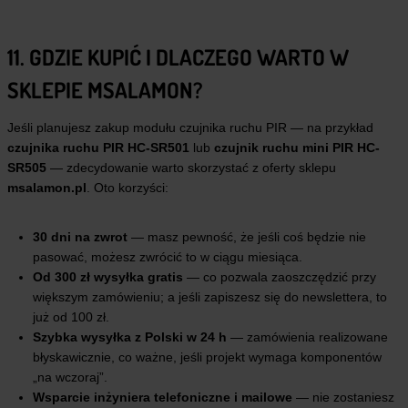
11. GDZIE KUPIĆ I DLACZEGO WARTO W
SKLEPIE MSALAMON?
Jeśli planujesz zakup modułu czujnika ruchu PIR — na przykład
czujnika ruchu PIR HC-SR501
lub
czujnik ruchu mini PIR HC-
SR505
— zdecydowanie warto skorzystać z oferty sklepu
msalamon.pl
. Oto korzyści:
30 dni na zwrot
— masz pewność, że jeśli coś będzie nie
pasować, możesz zwrócić to w ciągu miesiąca.
Od 300 zł wysyłka gratis
— co pozwala zaoszczędzić przy
większym zamówieniu; a jeśli zapiszesz się do newslettera, to
już od 100 zł.
Szybka wysyłka z Polski w 24 h
— zamówienia realizowane
błyskawicznie, co ważne, jeśli projekt wymaga komponentów
„na wczoraj”.
Wsparcie inżyniera telefoniczne i mailowe
— nie zostaniesz