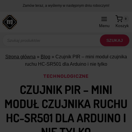
Przejdź
Zamów teraz, a wyślemy w następnym dniu roboczym!
do
treści
0
Menu
Koszyk
Wyszukiwarka
produktów
SZUKAJ
Strona główna
»
Blog
»
Czujnik PIR – mini moduł czujnika
ruchu HC-SR501 dla Arduino i nie tylko
TECHNOLOGICZNE
CZUJNIK PIR – MINI
MODUŁ CZUJNIKA RUCHU
HC-SR501 DLA ARDUINO I
NIE TYLKO