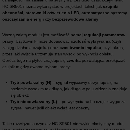
HC-SR501 można wykorzystać w projektach takich jak
czujniki
obecności, sterowniki oświetlenia LED, automatyczne systemy
oszczędzania energii
czy
bezprzewodowe alarmy
.
Ważną zaletą modułu jest możliwość
pełnej regulacji parametrów
pracy
. Użytkownik może dopasować
czułość wykrywania
(czyli
zasięg działania czujnika) oraz
czas trwania impulsu
, czyli okres,
przez jaki wyjście utrzymuje stan wysoki po wykryciu obiektu.
Oprócz tego na płytce znajduje się
zworka
pozwalająca przełączać
czujnik między dwoma trybami pracy:
Tryb powtarzalny (H)
– sygnał wyjściowy utrzymuje się na
poziomie wysokim tak długo, jak długo w polu widzenia znajduje
się obiekt;
Tryb niepowtarzalny (L)
– po wykryciu ruchu czujnik wygasza
sygnał, nawet jeśli obiekt wciąż jest obecny.
Takie rozwiązania czynią z HC-SR501 niezwykle elastyczny moduł,
który można zastosować w różnorodnych systemach – od prostych