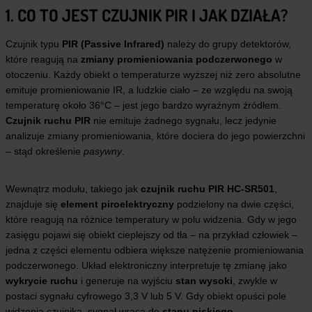
1. CO TO JEST CZUJNIK PIR I JAK DZIAŁA?
Czujnik typu
PIR (Passive Infrared)
należy do grupy detektorów,
które reagują na
zmiany promieniowania podczerwonego
w
otoczeniu. Każdy obiekt o temperaturze wyższej niż zero absolutne
emituje promieniowanie IR, a ludzkie ciało – ze względu na swoją
temperaturę około 36°C – jest jego bardzo wyraźnym źródłem.
Czujnik ruchu PIR
nie emituje żadnego sygnału, lecz jedynie
analizuje zmiany promieniowania, które dociera do jego powierzchni
– stąd określenie
pasywny
.
Wewnątrz modułu, takiego jak
czujnik ruchu PIR HC-SR501
,
znajduje się
element piroelektryczny
podzielony na dwie części,
które reagują na różnice temperatury w polu widzenia. Gdy w jego
zasięgu pojawi się obiekt cieplejszy od tła – na przykład człowiek –
jedna z części elementu odbiera większe natężenie promieniowania
podczerwonego. Układ elektroniczny interpretuje tę zmianę jako
wykrycie ruchu
i generuje na wyjściu
stan wysoki
, zwykle w
postaci sygnału cyfrowego 3,3 V lub 5 V. Gdy obiekt opuści pole
widzenia czujnika, sygnał wraca do
stanu niskiego
.