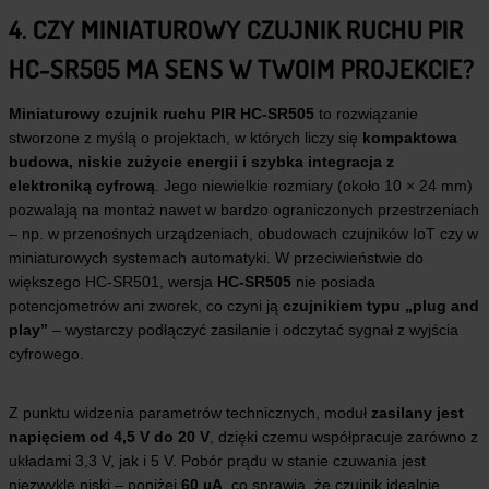
4. CZY MINIATUROWY CZUJNIK RUCHU PIR
HC-SR505 MA SENS W TWOIM PROJEKCIE?
Miniaturowy czujnik ruchu PIR HC-SR505
to rozwiązanie
stworzone z myślą o projektach, w których liczy się
kompaktowa
budowa, niskie zużycie energii i szybka integracja z
elektroniką cyfrową
. Jego niewielkie rozmiary (około 10 × 24 mm)
pozwalają na montaż nawet w bardzo ograniczonych przestrzeniach
– np. w przenośnych urządzeniach, obudowach czujników IoT czy w
miniaturowych systemach automatyki. W przeciwieństwie do
większego HC-SR501, wersja
HC-SR505
nie posiada
potencjometrów ani zworek, co czyni ją
czujnikiem typu „plug and
play”
– wystarczy podłączyć zasilanie i odczytać sygnał z wyjścia
cyfrowego.
Z punktu widzenia parametrów technicznych, moduł
zasilany jest
napięciem od 4,5 V do 20 V
, dzięki czemu współpracuje zarówno z
układami 3,3 V, jak i 5 V. Pobór prądu w stanie czuwania jest
niezwykle niski – poniżej
60 µA
, co sprawia, że czujnik idealnie