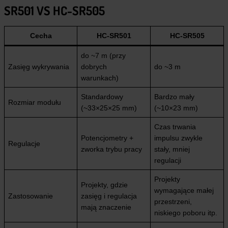
SR501 VS HC-SR505
Cecha
HC-SR501
HC-SR505
do ~7 m (przy
Zasięg wykrywania
dobrych
do ~3 m
warunkach)
Standardowy
Bardzo mały
Rozmiar modułu
(~33×25×25 mm)
(~10×23 mm)
Czas trwania
Potencjometry +
impulsu zwykle
Regulacje
zworka trybu pracy
stały, mniej
regulacji
Projekty
Projekty, gdzie
wymagające małej
Zastosowanie
zasięg i regulacja
przestrzeni,
mają znaczenie
niskiego poboru itp.