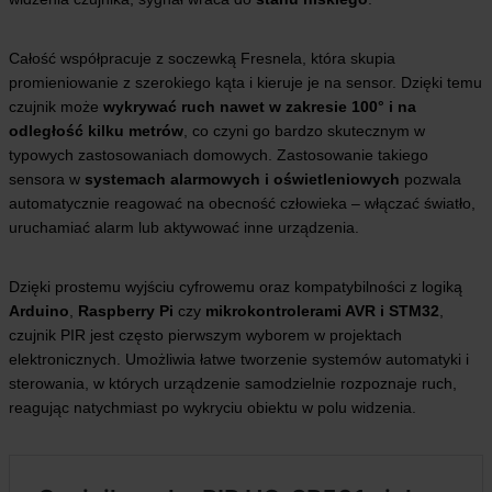
Całość współpracuje z soczewką Fresnela, która skupia
promieniowanie z szerokiego kąta i kieruje je na sensor. Dzięki temu
czujnik może
wykrywać ruch nawet w zakresie 100° i na
odległość kilku metrów
, co czyni go bardzo skutecznym w
typowych zastosowaniach domowych. Zastosowanie takiego
sensora w
systemach alarmowych i oświetleniowych
pozwala
automatycznie reagować na obecność człowieka – włączać światło,
uruchamiać alarm lub aktywować inne urządzenia.
Dzięki prostemu wyjściu cyfrowemu oraz kompatybilności z logiką
Arduino
,
Raspberry Pi
czy
mikrokontrolerami AVR i STM32
,
czujnik PIR jest często pierwszym wyborem w projektach
elektronicznych. Umożliwia łatwe tworzenie systemów automatyki i
sterowania, w których urządzenie samodzielnie rozpoznaje ruch,
reagując natychmiast po wykryciu obiektu w polu widzenia.