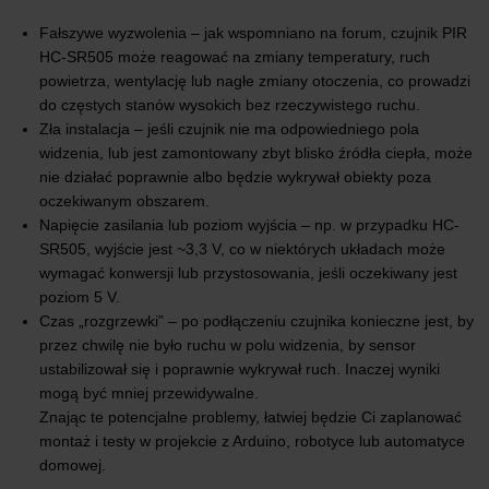
Fałszywe wyzwolenia – jak wspomniano na forum, czujnik PIR
HC-SR505 może reagować na zmiany temperatury, ruch
powietrza, wentylację lub nagłe zmiany otoczenia, co prowadzi
do częstych stanów wysokich bez rzeczywistego ruchu.
Zła instalacja – jeśli czujnik nie ma odpowiedniego pola
widzenia, lub jest zamontowany zbyt blisko źródła ciepła, może
nie działać poprawnie albo będzie wykrywał obiekty poza
oczekiwanym obszarem.
Napięcie zasilania lub poziom wyjścia – np. w przypadku HC-
SR505, wyjście jest ~3,3 V, co w niektórych układach może
wymagać konwersji lub przystosowania, jeśli oczekiwany jest
poziom 5 V.
Czas „rozgrzewki” – po podłączeniu czujnika konieczne jest, by
przez chwilę nie było ruchu w polu widzenia, by sensor
ustabilizował się i poprawnie wykrywał ruch. Inaczej wyniki
mogą być mniej przewidywalne.
Znając te potencjalne problemy, łatwiej będzie Ci zaplanować
montaż i testy w projekcie z Arduino, robotyce lub automatyce
domowej.