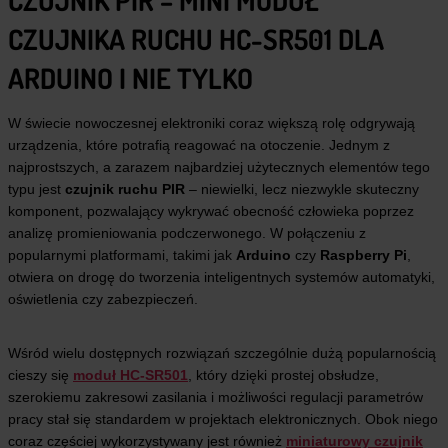
CZUJNIKA RUCHU HC-SR501 DLA
ARDUINO I NIE TYLKO
W świecie nowoczesnej elektroniki coraz większą rolę odgrywają
urządzenia, które potrafią reagować na otoczenie. Jednym z
najprostszych, a zarazem najbardziej użytecznych elementów tego
typu jest
czujnik ruchu PIR
– niewielki, lecz niezwykle skuteczny
komponent, pozwalający wykrywać obecność człowieka poprzez
analizę promieniowania podczerwonego. W połączeniu z
popularnymi platformami, takimi jak
Arduino
czy
Raspberry Pi
,
otwiera on drogę do tworzenia inteligentnych systemów automatyki,
oświetlenia czy zabezpieczeń.
Wśród wielu dostępnych rozwiązań szczególnie dużą popularnością
cieszy się
moduł HC-SR501
, który dzięki prostej obsłudze,
szerokiemu zakresowi zasilania i możliwości regulacji parametrów
pracy stał się standardem w projektach elektronicznych. Obok niego
coraz częściej wykorzystywany jest również
miniaturowy czujnik