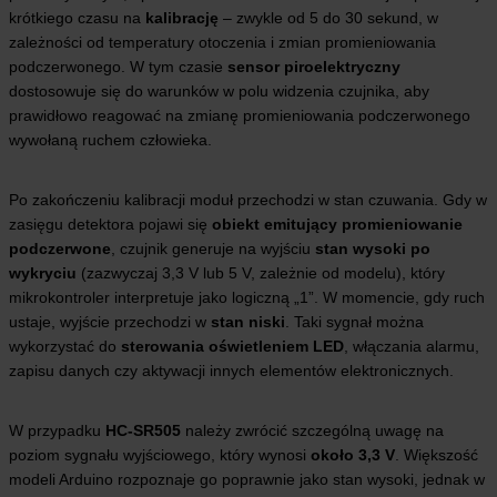
krótkiego czasu na
kalibrację
– zwykle od 5 do 30 sekund, w
zależności od temperatury otoczenia i zmian promieniowania
podczerwonego. W tym czasie
sensor piroelektryczny
dostosowuje się do warunków w polu widzenia czujnika, aby
prawidłowo reagować na zmianę promieniowania podczerwonego
wywołaną ruchem człowieka.
Po zakończeniu kalibracji moduł przechodzi w stan czuwania. Gdy w
zasięgu detektora pojawi się
obiekt emitujący promieniowanie
podczerwone
, czujnik generuje na wyjściu
stan wysoki po
wykryciu
(zazwyczaj 3,3 V lub 5 V, zależnie od modelu), który
mikrokontroler interpretuje jako logiczną „1”. W momencie, gdy ruch
ustaje, wyjście przechodzi w
stan niski
. Taki sygnał można
wykorzystać do
sterowania oświetleniem LED
, włączania alarmu,
zapisu danych czy aktywacji innych elementów elektronicznych.
W przypadku
HC-SR505
należy zwrócić szczególną uwagę na
poziom sygnału wyjściowego, który wynosi
około 3,3 V
. Większość
modeli Arduino rozpoznaje go poprawnie jako stan wysoki, jednak w