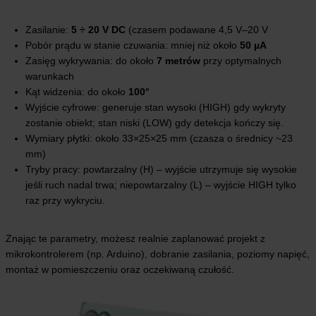
Zasilanie:
5 ÷ 20 V DC
(czasem podawane 4,5 V–20 V
Pobór prądu w stanie czuwania: mniej niż około
50 µA
Zasięg wykrywania: do około
7 metrów
przy optymalnych
warunkach
Kąt widzenia: do około
100°
Wyjście cyfrowe: generuje stan wysoki (HIGH) gdy wykryty
zostanie obiekt; stan niski (LOW) gdy detekcja kończy się.
Wymiary płytki: około 33×25×25 mm (czasza o średnicy ~23
mm)
Tryby pracy: powtarzalny (H) – wyjście utrzymuje się wysokie
jeśli ruch nadal trwa; niepowtarzalny (L) – wyjście HIGH tylko
raz przy wykryciu.
Znając te parametry, możesz realnie zaplanować projekt z
mikrokontrolerem (np. Arduino), dobranie zasilania, poziomy napięć,
montaż w pomieszczeniu oraz oczekiwaną czułość.