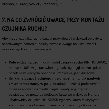
Arduino, STM32, AVR czy Raspberry Pi.
7. NA CO ZWRÓCIĆ UWAGĘ PRZY MONTAŻU
CZUJNIKA RUCHU?
Aby moduł czujnika ruchu działał prawidłowo i wykrywał obiekty w
oczekiwanym zakresie, należy zwrócić uwagę na kilka kwestii
montażowych i środowiskowych:
Pole widzenia czujnika
– moduł czujnika ruchu PIR HC-SR501
ma kąt ~100°, więc ustawienie go tak, by objął obszar, gdzie
oczekujesz wykrycia obecności człowieka, jest kluczowe.
Unikanie bezpośredniego nasłonecznienia lub nagłych
zmian temperatury w polu detekcji
– czujnik podczerwień
może reagować na źródła ciepła, wentylację czy ruch
powietrza, co może powodować fałszywe wykrycia. Na forum
użytkownicy czujnika HC-SR505 zgłaszali dużo fałszywych
alarmów spowodowanych zmianą temperatury otoczenia.