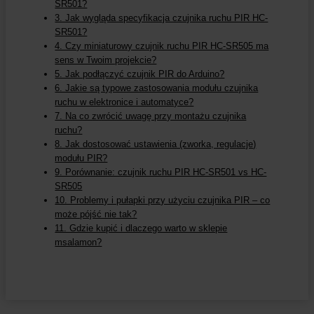
SR501?
3. Jak wygląda specyfikacja czujnika ruchu PIR HC-
SR501?
4. Czy miniaturowy czujnik ruchu PIR HC-SR505 ma
sens w Twoim projekcie?
5. Jak podłączyć czujnik PIR do Arduino?
6. Jakie są typowe zastosowania modułu czujnika
ruchu w elektronice i automatyce?
7. Na co zwrócić uwagę przy montażu czujnika
ruchu?
8. Jak dostosować ustawienia (zworka, regulacje)
modułu PIR?
9. Porównanie: czujnik ruchu PIR HC-SR501 vs HC-
SR505
10. Problemy i pułapki przy użyciu czujnika PIR – co
może pójść nie tak?
11. Gdzie kupić i dlaczego warto w sklepie
msalamon?