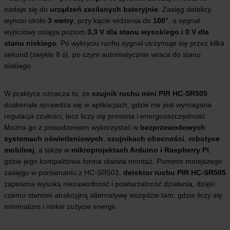
nadaje się do
urządzeń zasilanych bateryjnie
. Zasięg detekcji
wynosi około
3 metry
, przy kącie widzenia do
100°
, a sygnał
wyjściowy osiąga poziom
3,3 V dla stanu wysokiego i 0 V dla
stanu niskiego
. Po wykryciu ruchu sygnał utrzymuje się przez kilka
sekund (zwykle 8 s), po czym automatycznie wraca do stanu
niskiego.
W praktyce oznacza to, że
czujnik ruchu mini PIR HC-SR505
doskonale sprawdza się w aplikacjach, gdzie nie jest wymagana
regulacja czułości, lecz liczy się prostota i energooszczędność.
Można go z powodzeniem wykorzystać w
bezprzewodowych
systemach oświetleniowych
,
czujnikach obecności
,
robotyce
mobilnej
, a także w
mikroprojektach Arduino i Raspberry Pi
,
gdzie jego kompaktowa forma ułatwia montaż. Pomimo mniejszego
zasięgu w porównaniu z HC-SR501,
detektor ruchu PIR HC-SR505
zapewnia wysoką niezawodność i powtarzalność działania, dzięki
czemu stanowi atrakcyjną alternatywę wszędzie tam, gdzie liczy się
minimalizm i niskie zużycie energii.