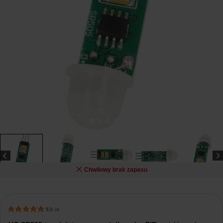
Chwilowy brak zapasu
5.0
(
1
)