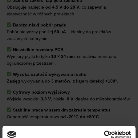
Szeroki zakres napięcia zasilania
Obsługuje napięcie
od 4,5 V do 20 V
, co zapewnia
elastyczność w różnych projektach.
Bardzo niski pobór prądu
Pobór statyczny poniżej
60 µA
– idealny do projektów
zasilanych bateryjnie.
Niewielkie rozmiary PCB
Wymiary płytki to tylko
10 × 24 mm
, co ułatwia montaż w
ograniczonej przestrzeni.
Wysoka czułość wykrywania ruchu
Zasięg wykrywania do
3 metrów
, z kątem detekcji
<100°
.
Cyfrowy poziom wyjściowy
Wyjście wysokie:
3,3 V
, niskie:
0 V
idealne do mikrokontrolerów.
Stabilna praca w szerokim zakresie temperatur
Odporność temperaturowa
od -20°C do +80°C
.