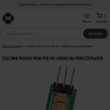
Przejdź
Zamów teraz, a wyślemy w następnym dniu roboczym!
do
treści
0
Menu
Koszyk
Wyszukiwarka
produktów
SZUKAJ
Strona główna
»
Czujnik ruchu mini PIR HC-SR505 na podczerwień
CZUJNIK RUCHU MINI PIR HC-SR505 NA PODCZERWIEŃ