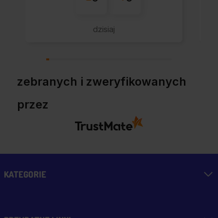
raz - zawsze
wszystko perfekt.
dzisiaj
Polecam z całym
przekonaniem.
zebranych i zweryfikowanych
przez
KATEGORIE