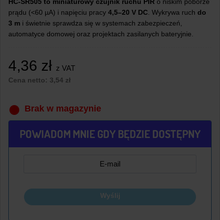
HC-SR505 to miniaturowy czujnik ruchu PIR
o niskim poborze
prądu (<60 µA) i napięciu pracy
4,5–20 V DC
. Wykrywa ruch
do
3 m
i świetnie sprawdza się w systemach zabezpieczeń,
automatyce domowej oraz projektach zasilanych bateryjnie.
4,36
zł
z VAT
Cena netto:
3,54
zł
Brak w magazynie
POWIADOM MNIE GDY BĘDZIE DOSTĘPNY
Wyślij