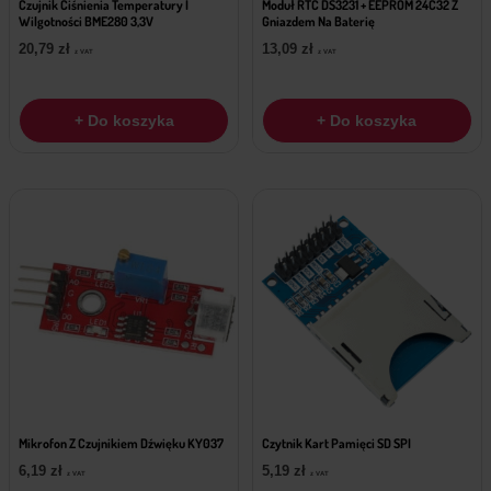
Czujnik Ciśnienia Temperatury I
Moduł RTC DS3231 + EEPROM 24C32 Z
Wilgotności BME280 3,3V
Gniazdem Na Baterię
20,79
zł
13,09
zł
z VAT
z VAT
+ Do koszyka
+ Do koszyka
Mikrofon Z Czujnikiem Dźwięku KY037
Czytnik Kart Pamięci SD SPI
6,19
zł
5,19
zł
z VAT
z VAT