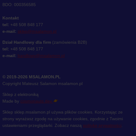
BDO: 000356585
Kontakt
tel:
+48 508 848 177
e-mail:
sklep@msalamon.pl
Dział Handlowy dla firm
(zamówienia B2B)
tel:
+48 508 848 177
e-mail:
handlowy@msalamon.pl
© 2019-2026 MSALAMON.PL
Copyright Mateusz Salamon msalamon.pl
Sklep z elektroniką
Made by
cosmonauts.dev
Sklep sklep.msalamon.pl używa plików cookies. Korzystając ze
strony wyrażasz zgodę na używanie cookies, zgodnie z Twoimi
ustawieniami przeglądarki. Zobacz naszą
politykę prywatności
.