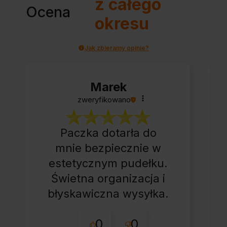
z całego
Ocena
okresu
Jak zbieramy opinie?
Marek
zweryfikowano
Paczka dotarła do
mnie bezpiecznie w
estetycznym pudełku.
Świetna organizacja i
błyskawiczna wysyłka.
Korzystam z tego
0
0
sklepu nie pierwszy