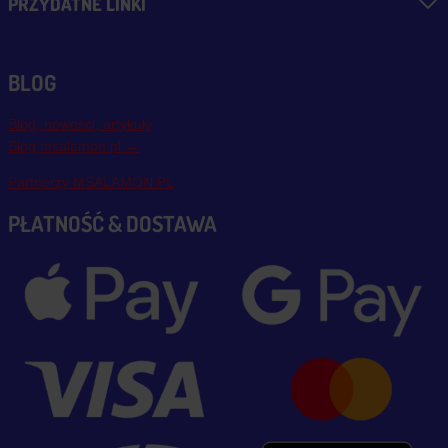
PRZYDATNE LINKI
BLOG
Blog, nowości, artykuły
Blog msalamon.pl →
Partnerzy MSALAMON.PL
PŁATNOŚĆ & DOSTAWA