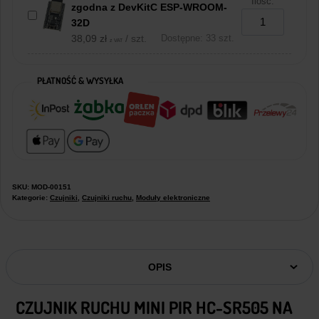
Ilość:
zgodna z DevKitC ESP-WROOM-
32D
38,09
zł
/ szt.
Dostępne: 33 szt.
z VAT
PŁATNOŚĆ & WYSYŁKA
SKU:
MOD-00151
Kategorie:
Czujniki
,
Czujniki ruchu
,
Moduły elektroniczne
OPIS
CZUJNIK RUCHU MINI PIR HC-SR505 NA