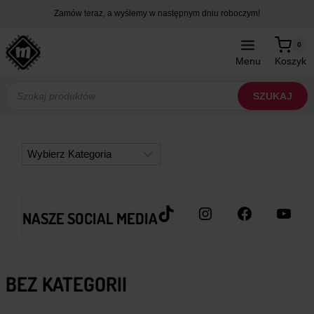
Przejdź
Zamów teraz, a wyślemy w następnym dniu roboczym!
do
treści
0
Menu
Koszyk
Wyszukiwarka
produktów
SZUKAJ
Kategorie
TikTok
Instagram
Facebook
YouT
NASZE SOCIAL MEDIA
BEZ KATEGORII