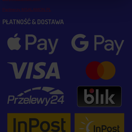
Partnerzy MSALAMON.PL
PŁATNOŚĆ & DOSTAWA