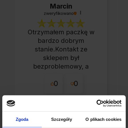
Marcin
zweryfikowano
Otrzymałem paczkę w
bardzo dobrym
stanie.Kontakt ze
sklepem był
bezproblemowy, a
całe zamówienie
0
0
przebiegło sprawnie.
dzisiaj
Zgoda
Szczegóły
O plikach cookies