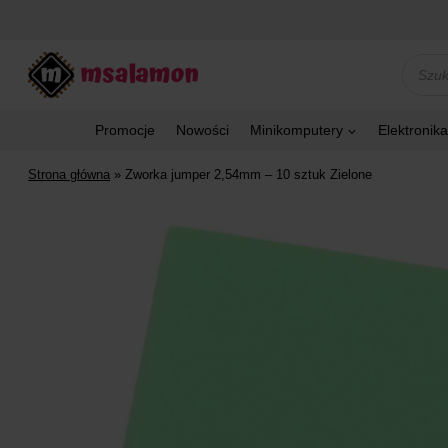
Przejdź
do
treści
Wyszu
produk
Promocje
Nowości
Minikomputery
Elektronika
Strona główna
»
Zworka jumper 2,54mm – 10 sztuk Zielone