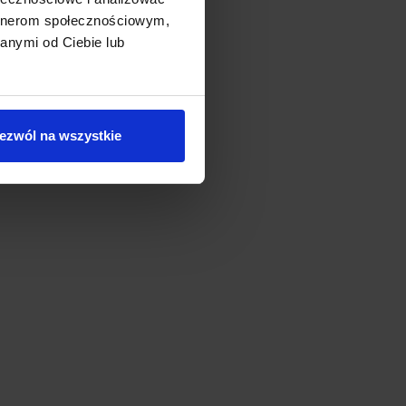
artnerom społecznościowym,
anymi od Ciebie lub
ezwól na wszystkie