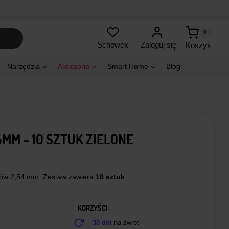
0
Zaloguj się
Schowek
Koszyk
Narzędzia
Akcesoria
Smart Home
Blog
MM – 10 SZTUK ZIELONE
nów 2,54 mm. Zestaw zawiera
10 sztuk
.
KORZYŚCI
30 dni
na zwrot