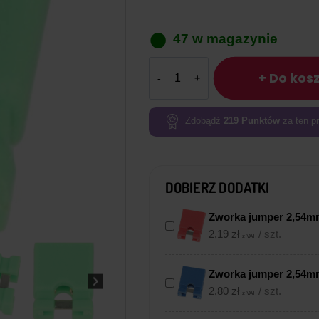
47 w magazynie
ilość
+ Do kos
Zworka
jumper 2,54mm
–
Zdobądź
219
Punktów
za ten pr
10
sztuk
Zielone
DOBIERZ DODATKI
Zworka jumper 2,54mm
2,19
zł
/ szt.
z VAT
Zworka jumper 2,54mm
2,80
zł
/ szt.
z VAT