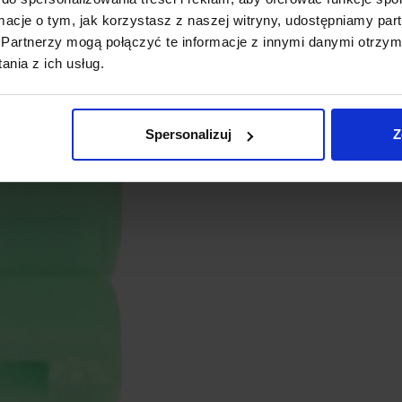
Materiał
: Plastik + Metal
ormacje o tym, jak korzystasz z naszej witryny, udostępniamy p
Waga zestawu:
0,7 g
Partnerzy mogą połączyć te informacje z innymi danymi otrzym
nia z ich usług.
Spersonalizuj
Z