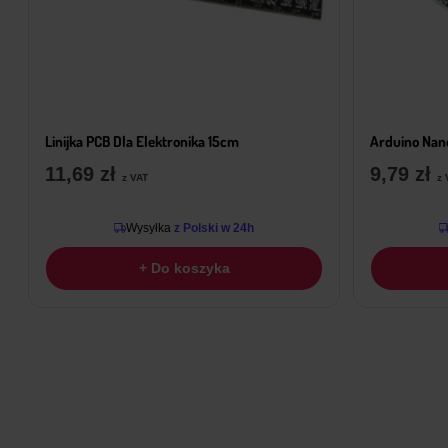
Linijka PCB Dla Elektronika 15cm
Arduino Nan
11,69
zł
9,79
zł
z VAT
z 
Wysyłka
z Polski w 24h
+ Do koszyka