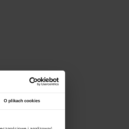
ECHNICZNA
O plikach cookies
tuk
mm
ołecznościowe i analizować