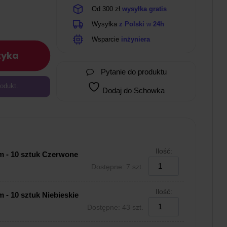
Od 300 zł
wysyłka gratis
Wysyłka
z Polski
w
24h
Wsparcie
inżyniera
zyka
Pytanie do produktu
odukt.
Dodaj do Schowka
Ilość:
 - 10 sztuk Czerwone
Dostępne: 7 szt.
Ilość:
 - 10 sztuk Niebieskie
Dostępne: 43 szt.