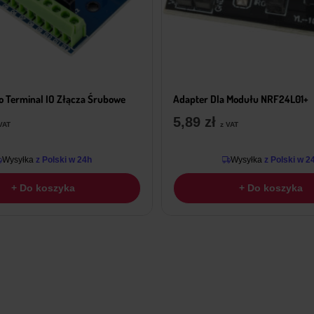
o Terminal IO Złącza Śrubowe
Adapter Dla Modułu NRF24L01+
5,89
zł
VAT
z VAT
Wysyłka
z Polski w 24h
Wysyłka
z Polski w 2
+ Do koszyka
+ Do koszyka