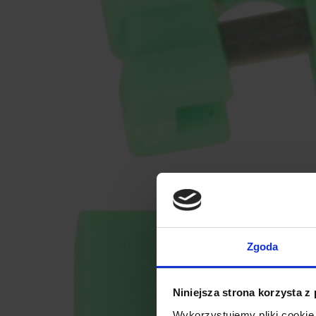
Zgoda
Niniejsza strona korzysta z
Wykorzystujemy pliki cookie 