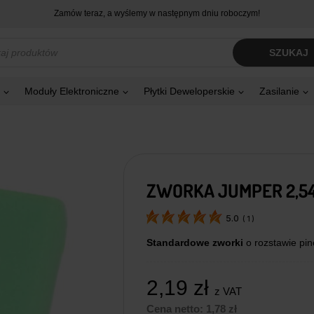
Zamów teraz, a wyślemy w następnym dniu roboczym!
kiwarka
SZUKAJ
tów
Moduły Elektroniczne
Płytki Deweloperskie
Zasilanie
ZWORKA JUMPER 2,54
5.0
(
1
)
Standardowe zworki
o rozstawie pi
2,19
zł
z VAT
Cena netto:
1,78
zł