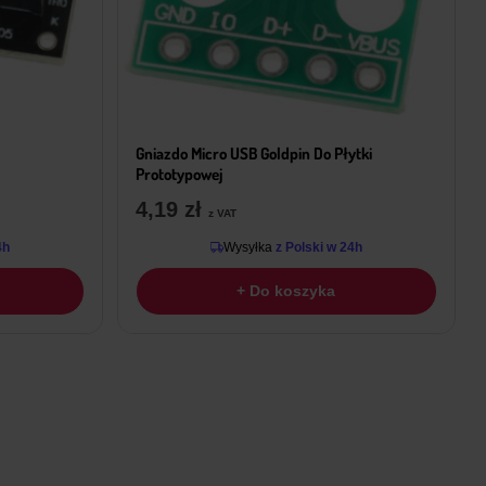
Gniazdo Micro USB Goldpin Do Płytki
Prototypowej
4,19
zł
z VAT
4h
Wysyłka
z Polski w 24h
+ Do koszyka