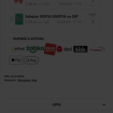
2,19
zł
/ szt.
Dostępne: 7 szt.
z VAT
Ilość:
Adapter SOP16 SSOP16 na DIP
1,79
zł
/ szt.
Dostępne: 37 szt.
z VAT
PŁATNOŚĆ & WYSYŁKA
SKU:
ZLA-00050
Kategorie:
Akcesoria
,
Inne
OPIS