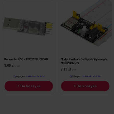
Konwerter USB – RS232 TTL CH340
Moduł Zasilania Do Płytek Stykowych
MB102 3,3V-5V
9,09
zł
z VAT
7,19
zł
z VAT
Wysyłka
z Polski w 24h
Wysyłka
z Polski w 24h
+ Do koszyka
+ Do koszyka