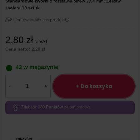
Standardowe zworki
o rozstawie pinów 2,54 mm. Zestaw
zawiera
10 sztuk
.
8
klientów kupiło ten produkt
2,80
zł
z VAT
Cena netto:
2,28
zł
43 w magazynie
ilość
Zworka
+ Do koszyka
jumper 2,54mm
–
10
Zdobądź
280
Punktów
za ten produkt.
sztuk
Niebieskie
KORZYŚCI