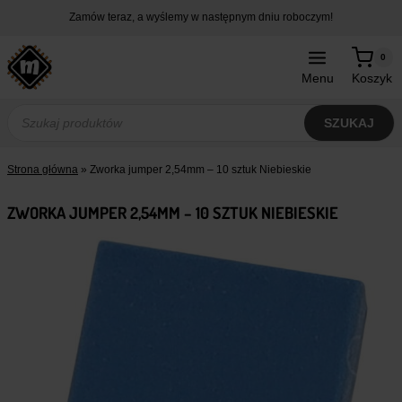
Przejdź
Zamów teraz, a wyślemy w następnym dniu roboczym!
do
treści
0
Menu
Koszyk
Wyszukiwarka
produktów
SZUKAJ
Strona główna
»
Zworka jumper 2,54mm – 10 sztuk Niebieskie
ZWORKA JUMPER 2,54MM – 10 SZTUK NIEBIESKIE