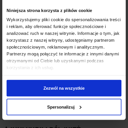
Typ:
Zworka / jumper
Niniejsza strona korzysta z plików cookie
Ilość w zestawie
: 10 sztuk
Wykorzystujemy pliki cookie do spersonalizowania treści
Kolor:
Niebieski
i reklam, aby oferować funkcje społecznościowe i
Rozstaw pinów
: 2,54 mm
analizować ruch w naszej witrynie. Informacje o tym, jak
Materiał
: Plastik + Metal
korzystasz z naszej witryny, udostępniamy partnerom
Waga zestawu:
0,7 g
społecznościowym, reklamowym i analitycznym.
Partnerzy mogą połączyć te informacje z innymi danymi
otrzymanymi od Ciebie lub uzyskanymi podczas
korzystania z ich usług.
OPINIE
DOSTAWA
Zezwól na wszystkie
Spersonalizuj