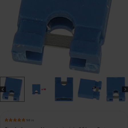
5.0
(
1
)