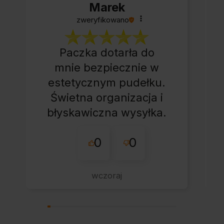
Marek
zweryfikowano
Paczka dotarła do
mnie bezpiecznie w
estetycznym pudełku.
Świetna organizacja i
błyskawiczna wysyłka.
Korzystam z tego
0
0
sklepu nie pierwszy
raz - zawsze
wszystko perfekt.
wczoraj
Polecam z całym
przekonaniem.