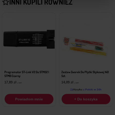
INNI KUPILI RÓWNIEŻ
Programator ST-Link V2 Do STM32 I
Zestaw Zworek Do Płytki Stykowej 140
STM8 Czarny
Szt.
17,89
zł
14,09
zł
z VAT
z VAT
Wysyłka
z Polski w 24h
Powiadom mnie
+ Do koszyka