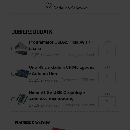
Dodaj do Schowka
DOBIERZ DODATKI
Programator USBASP dla AVR +
Ilość:
taśma
19,29
zł
/ szt.
Dostępne: 7 szt.
z VAT
Uno R3 z układem CH340 zgodne
Ilość:
z Arduino Uno
19,29
zł
/ szt.
Dostępne: 1582 szt.
z VAT
Nano V3.0 z USB-C zgodny z
Ilość:
Arduino® nielutowany
17,19
zł
/ szt.
Dostępne: 432 szt.
z VAT
PŁATNOŚĆ & WYSYŁKA