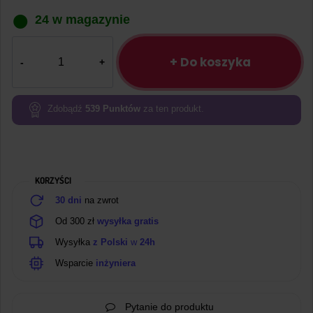
24 w magazynie
ilość
Adapter
+ Do koszyka
ISP
10pin-
6pin
Zdobądź
539
Punktów
za ten produkt.
USBASP
AVR
KORZYŚCI
30 dni
na zwrot
Od 300 zł
wysyłka gratis
Wysyłka
z Polski
w
24h
Wsparcie
inżyniera
Pytanie do produktu