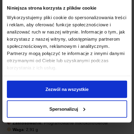
Niniejsza strona korzysta z plików cookie
Wykorzystujemy pliki cookie do spersonalizowania treści
i reklam, aby oferować funkcje społecznościowe i
analizować ruch w naszej witrynie. Informacje o tym, jak
korzystasz z naszej witryny, udostępniamy partnerom
społecznościowym, reklamowym i analitycznym.
Partnerzy mogą połączyć te informacje z innymi danymi
otrzymanymi od Ciebie lub uzyskanymi podczas
SPECYFIKACJA TECHNICZNA
korzystania z ich usług.
Złącze wejściowe:
10-pin KANDA ISP
Zezwól na wszystkie
Złącze wyjściowe:
6-pin ISP
Typ połączenia:
Adapter / przejściówka
Zgodność:
USBasp, mikrokontrolery AVR np. Arduino Uno
Spersonalizuj
Rev3
Oznaczenia pinów:
Tak, czytelne opisy wyprowadzeń
Zastosowanie:
Programowanie mikrokontrolerów
Waga
: 2,91 g