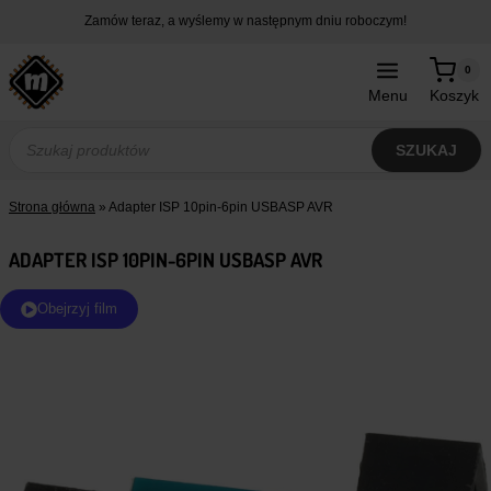
Przejdź
Zamów teraz, a wyślemy w następnym dniu roboczym!
do
treści
0
Menu
Koszyk
Wyszukiwarka
produktów
SZUKAJ
Strona główna
»
Adapter ISP 10pin-6pin USBASP AVR
ADAPTER ISP 10PIN-6PIN USBASP AVR
Obejrzyj film