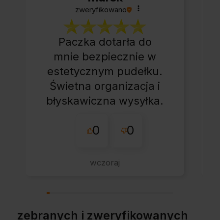
zweryfikowano
Paczka dotarła do
mnie bezpiecznie w
estetycznym pudełku.
Świetna organizacja i
błyskawiczna wysyłka.
Korzystam z tego
0
0
sklepu nie pierwszy
raz - zawsze
wszystko perfekt.
wczoraj
Polecam z całym
przekonaniem.
zebranych i zweryfikowanych