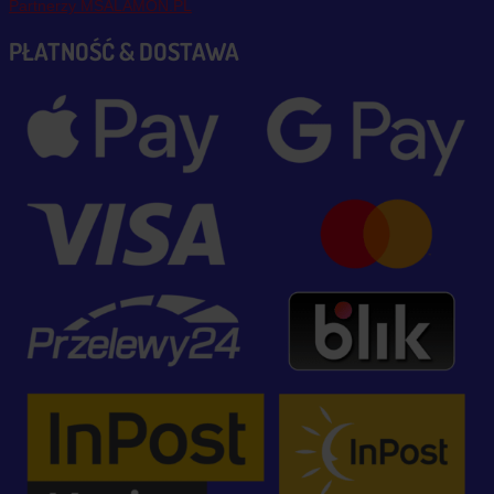
Partnerzy MSALAMON.PL
PŁATNOŚĆ & DOSTAWA