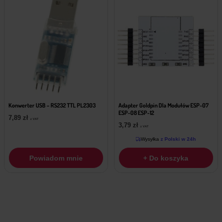
Konwerter USB – RS232 TTL PL2303
Adapter Goldpin Dla Modułów ESP-07
ESP-08 ESP-12
7,89
zł
z VAT
3,79
zł
z VAT
Wysyłka
z Polski w 24h
Powiadom mnie
+ Do koszyka