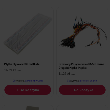
Płytka Stykowa 830 Pól Biała
Przewody Połączeniowe 65 Szt. Różne
Długości Męsko-Męskie
16,39
zł
z VAT
11,29
zł
z VAT
Wysyłka
z Polski w 24h
Wysyłka
z Polski w 24h
+ Do koszyka
+ Do koszyka