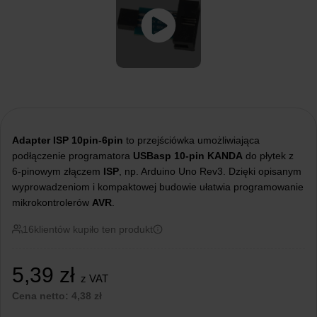
Adapter ISP 10pin-6pin
to przejściówka umożliwiająca
podłączenie programatora
USBasp 10-pin KANDA
do płytek z
6-pinowym złączem
ISP
, np. Arduino Uno Rev3. Dzięki opisanym
wyprowadzeniom i kompaktowej budowie ułatwia programowanie
mikrokontrolerów
AVR
.
16
klientów kupiło ten produkt
5,39
zł
z VAT
Cena netto:
4,38
zł