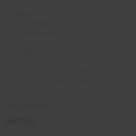
18
V
KORZYŚCI
DC
/
30 dni
na zwrot
3.3
Od 300 zł
wysyłka gratis
V
Wysyłka
z Polski
w
24h
dc
–
Wsparcie
inżyniera
10
W
Pytanie do produktu
Dodaj do Schowka
NAPIĘCIE WYJŚCIOWE
3,3 V
5 V