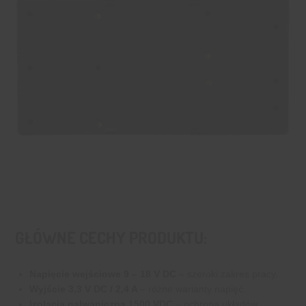
GŁÓWNE CECHY PRODUKTU:
Napięcie wejściowe 9 – 18 V DC
– szeroki zakres pracy.
Wyjście 3,3 V DC / 2,4 A
– różne warianty napięć.
Izolacja galwaniczna 1500 VDC
– ochrona układów.