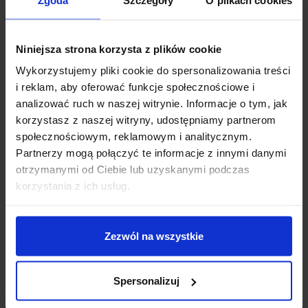
Niniejsza strona korzysta z plików cookie
Wykorzystujemy pliki cookie do spersonalizowania treści
i reklam, aby oferować funkcje społecznościowe i
analizować ruch w naszej witrynie. Informacje o tym, jak
korzystasz z naszej witryny, udostępniamy partnerom
społecznościowym, reklamowym i analitycznym.
SPECYFIKACJA TECHNICZNA:
Partnerzy mogą połączyć te informacje z innymi danymi
otrzymanymi od Ciebie lub uzyskanymi podczas
Dzisiaj dla każdego nowego SUBSKRYBENTA mamy naszą
korzystania z ich usług.
Napięcie wejściowe:
9 – 18 V DC
PCB breadboard MSALAMON
– PCB dodajemy do
Napięcie wyjściowe:
3,3 DC
zamówień o wartości minimum 50 zł
.
Prąd wyjściowy:
2,4 A
Moc:
10 W
Zezwól na wszystkie
Imię
*
Izolacja:
1500 V DC
Sprawność:
do 86 %
Tętnienia i szumy na wyjściu:
50 – 80 mV
Spersonalizuj
Email
*
MTBF:
wysoka niezawodność