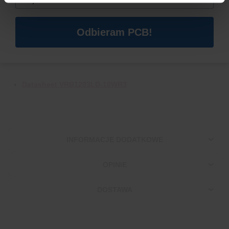
Temperatura pracy:
-40 °C do +85 °C
Wilgotność pracy:
5 – 95 %
Obudowa:
DIP
Odbieram PCB!
Waga:
20,44 g
PRZYDATNE LINKI:
Datasheet VRB1203LD-10WR3
INFORMACJE DODATKOWE
OPINIE
DOSTAWA