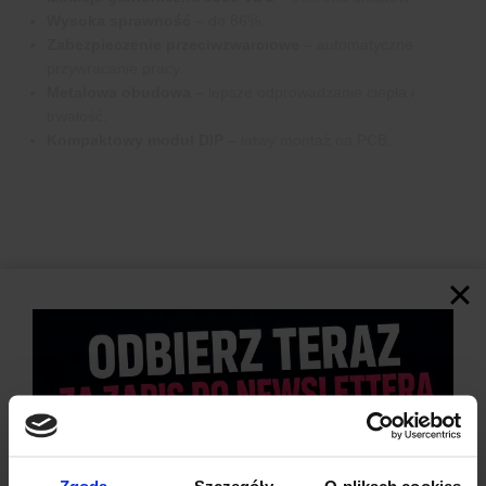
Wysoka sprawność
– do 86%.
Zabezpieczenie przeciwzwarciowe
– automatyczne
przywracanie pracy.
Metalowa obudowa
– lepsze odprowadzanie ciepła i
trwałość.
Kompaktowy moduł DIP
– łatwy montaż na PCB.
Zgoda
Szczegóły
O plikach cookies