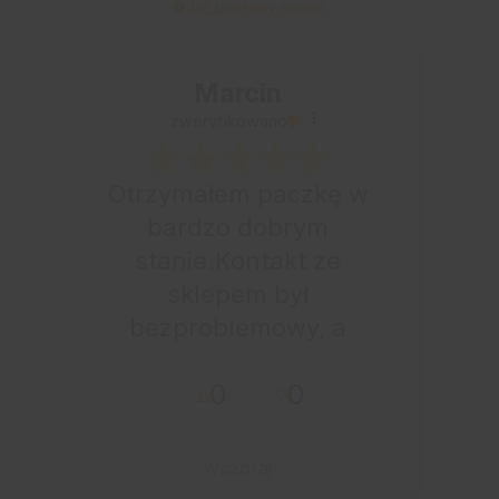
Jak zbieramy opinie?
Marcin
zweryfikowano
Otrzymałem paczkę w
bardzo dobrym
stanie.Kontakt ze
sklepem był
bezproblemowy, a
całe zamówienie
0
0
przebiegło sprawnie.
wczoraj