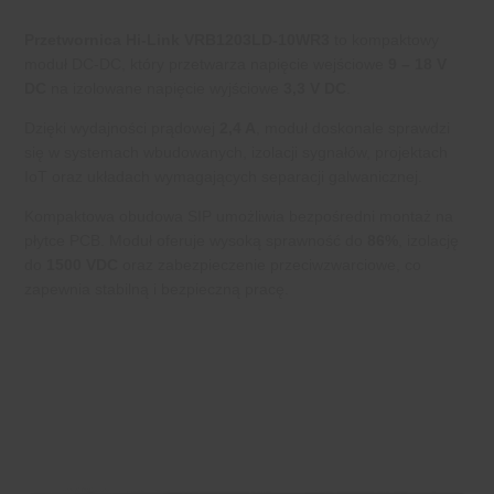
Przetwornica Hi-Link VRB1203LD-10WR3
to kompaktowy
moduł DC-DC, który przetwarza napięcie wejściowe
9 – 18 V
DC
na izolowane napięcie wyjściowe
3,3 V DC
.
Dzięki wydajności prądowej
2,4 A
, moduł doskonale sprawdzi
się w systemach wbudowanych, izolacji sygnałów, projektach
IoT oraz układach wymagających separacji galwanicznej.
Kompaktowa obudowa SIP umożliwia bezpośredni montaż na
płytce PCB. Moduł oferuje wysoką sprawność do
86%
, izolację
do
1500 VDC
oraz zabezpieczenie przeciwzwarciowe, co
zapewnia stabilną i bezpieczną pracę.