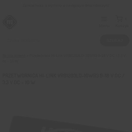
Przejdź
Zamów teraz, a wyślemy w następnym dniu roboczym!
do
treści
0
Menu
Koszyk
Wyszukiwarka
produktów
SZUKAJ
Strona główna
»
Przetwornica Hi-Link VRB1203LD-10WR3 9-18 V DC / 3.3 V
dc – 10 W
PRZETWORNICA HI-LINK VRB1203LD-10WR3 9-18 V DC /
3.3 V DC – 10 W