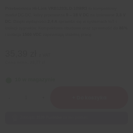
Przetwornica Hi-Link VRB1203LD-10WR3
to kompaktowy
moduł DC-DC, który przetwarza
9 – 18 V DC
na izolowane
3,3 V
DC
. Dzięki wydajności
2,4 A
sprawdzi się w systemach IoT i
izolacji sygnałów. Kompaktowa obudowa oraz sprawność do
86%
i izolacja
1500 VDC
zapewniają stabilną pracę.
35,39
zł
z VAT
Cena netto:
28,77
zł
10 w magazynie
ilość
Przetwornica
+ Do koszyka
Hi-
Link
VRB1203LD-
Zdobądź
3539
Punktów
za ten produkt.
10WR3
9-