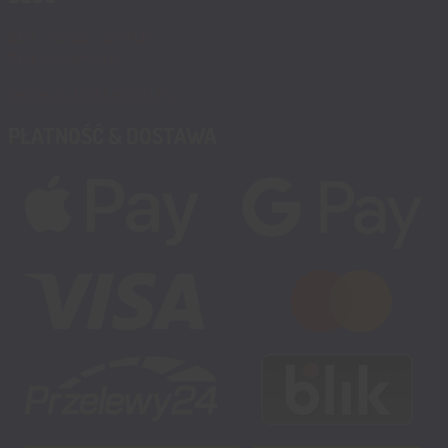
Blog, nowości, artykuły
Blog msalamon.pl →
Partnerzy MSALAMON.PL
PŁATNOŚĆ & DOSTAWA