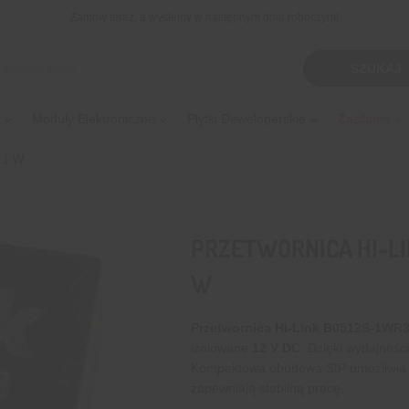
Zamów teraz, a wyślemy w następnym dniu roboczym!
kiwarka
SZUKAJ
tów
Moduły Elektroniczne
Płytki Deweloperskie
Zasilanie
– 1 W
PRZETWORNICA HI-LINK
W
Przetwornica Hi-Link B0512S-1WR
izolowane
12 V DC
. Dzięki wydajnośc
Kompaktowa obudowa SIP umożliwia
zapewniają stabilną pracę.