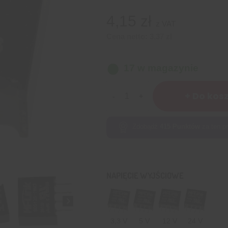
4,15
zł
z VAT
Cena netto:
3,37
zł
17 w magazynie
ilość
+ Do kos
Przetwornica
Hi-
Link
Zdobądź
415
Punktów
za ten pr
B0512S-
1WR3
5
V
NAPIĘCIE WYJŚCIOWE
DC
/
12
V
3,3 V
5 V
12 V
24 V