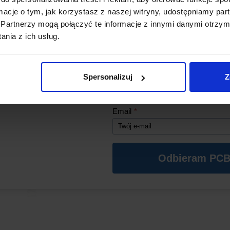
Wysoka niezawodność
– M
ormacje o tym, jak korzystasz z naszej witryny, udostępniamy p
Odporność środowiskowa
Partnerzy mogą połączyć te informacje z innymi danymi otrzym
*Aby kod działał, w koszyku musz
nia z ich usług.
się produkty z naszego sklepu o wa
zł (oprócz PCB).
Imię
*
Spersonalizuj
Z
Email
*
Odbieram PCB