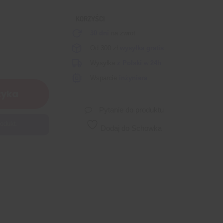
KORZYŚCI
30 dni
na zwrot
Od 300 zł
wysyłka gratis
Wysyłka
z Polski
w
24h
Wsparcie
inżyniera
zyka
Pytanie do produktu
odukt.
Dodaj do Schowka