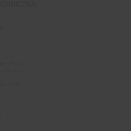
ECHNICZNA:
C
DC
iu:
≤ 80 mV
a:
~ 5 mA
do +85 °C
%
: