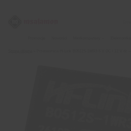
Przejdź
do
treści
Wyszu
produk
Promocje
Nowości
Minikomputery
Elektronika
Strona główna
»
Przetwornica Hi-Link B0512S-1WR3 5 V DC / 12 V dc 