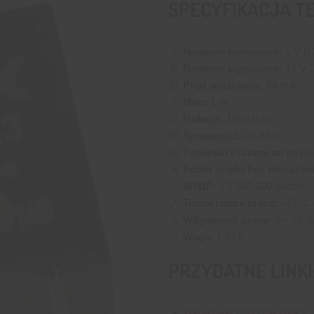
SPECYFIKACJA T
Napięcie wejściowe:
5 V D
Napięcie wyjściowe:
12 V 
Prąd wyjściowy:
84 mA
Moc:
1 W
Izolacja:
1500 V DC
Sprawność:
do 88 %
Tętnienia i szumy na wyjśc
Pobór prądu bez obciążeni
MTBF:
≥ 3 500 000 godzin
Temperatura pracy:
-40 °C 
Wilgotność pracy:
5 – 95 
Waga:
1,34 g
PRZYDATNE LINKI
Datasheet B0512S-1WR3