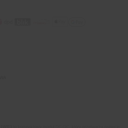
AWA
S-1WR3
to kompaktowy moduł DC-DC, który przetwarza napięcie