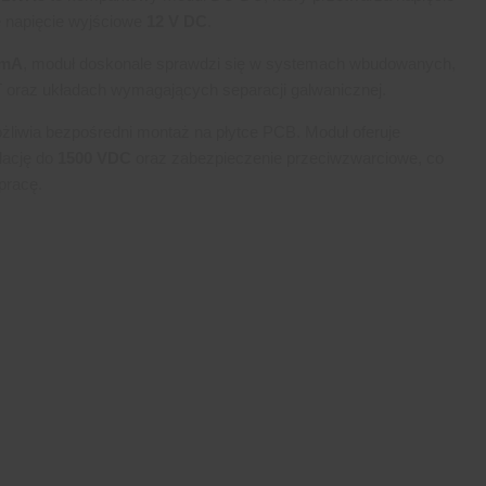
 napięcie wyjściowe
12 V DC
.
 mA
, moduł doskonale sprawdzi się w systemach wbudowanych,
IoT oraz układach wymagających separacji galwanicznej.
iwia bezpośredni montaż na płytce PCB. Moduł oferuje
olację do
1500 VDC
oraz zabezpieczenie przeciwzwarciowe, co
pracę.