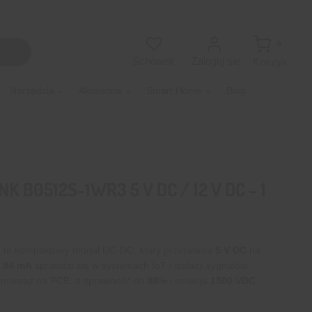
0
Zaloguj się
Schowek
Koszyk
Narzędzia
Akcesoria
Smart Home
Blog
 B0512S-1WR3 5 V DC / 12 V DC – 1
3
to kompaktowy moduł DC-DC, który przetwarza
5 V DC
na
i
84 mA
sprawdzi się w systemach IoT i izolacji sygnałów.
 montaż na PCB, a sprawność do
88%
i izolacja
1500 VDC