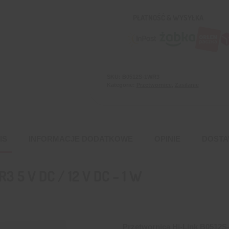
dc
PŁATNOŚĆ & WYSYŁKA
–
1
W
SKU:
B0512S-1WR3
Kategorie:
Przetwornice
,
Zasilanie
IS
INFORMACJE DODATKOWE
OPINIE
DOST
5 V DC / 12 V DC – 1 W
Przetwornica Hi-Link B0512