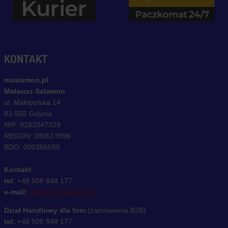
KONTAKT
msalamon.pl
Mateusz Salamon
ul. Małopolska 14
81-555 Gdynia
NIP: 9282047329
REGON: 080517896
BDO: 000356585
Kontakt
tel:
+48 508 848 177
e-mail:
sklep@msalamon.pl
Dział Handlowy dla firm
(zamówienia B2B)
tel:
+48 508 848 177