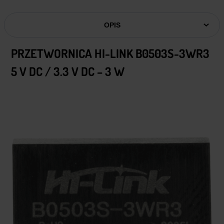
OPIS
PRZETWORNICA HI-LINK B0503S-3WR3
5 V DC / 3.3 V DC – 3 W