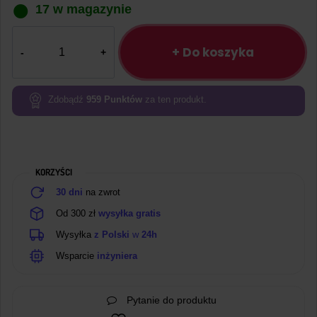
17 w magazynie
ilość
Przetwornica
+ Do koszyka
Hi-
Link
B0503S-
Zdobądź
959
Punktów
za ten produkt.
3WR3
5
V
DC
KORZYŚCI
/
3.3
30 dni
na zwrot
V
Od 300 zł
wysyłka gratis
dc
Wysyłka
z Polski
w
24h
–
3
Wsparcie
inżyniera
W
Pytanie do produktu