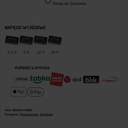
Dodaj do Schowka
NAPIĘCIE WYJŚCIOWE
3,3 V
5 V
12 V
24 V
PŁATNOŚĆ & WYSYŁKA
SKU:
B0503S-3WR3
Kategorie:
Przetwornice
,
Zasilanie