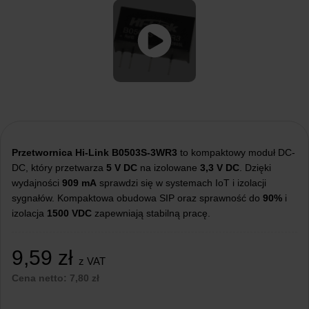
Przetwornica Hi-Link B0503S-3WR3
to kompaktowy moduł DC-
DC, który przetwarza
5 V DC
na izolowane
3,3 V DC
. Dzięki
wydajności
909 mA
sprawdzi się w systemach IoT i izolacji
sygnałów. Kompaktowa obudowa SIP oraz sprawność do
90%
i
izolacja
1500 VDC
zapewniają stabilną pracę.
9,59
zł
z VAT
Cena netto:
7,80
zł