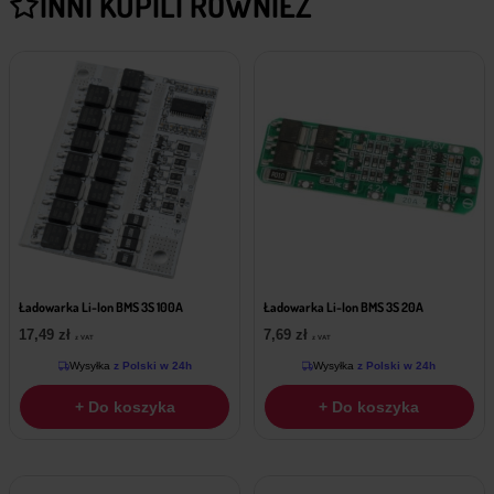
INNI KUPILI RÓWNIEŻ
Ładowarka Li-Ion BMS 3S 100A
Ładowarka Li-Ion BMS 3S 20A
17,49
zł
7,69
zł
z VAT
z VAT
Wysyłka
z Polski w 24h
Wysyłka
z Polski w 24h
+ Do koszyka
+ Do koszyka