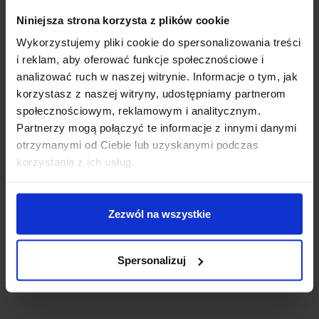
Niniejsza strona korzysta z plików cookie
Napięcie wejściowe:
5 V DC
Wykorzystujemy pliki cookie do spersonalizowania treści
Napięcie wyjściowe:
3,3 V DC
i reklam, aby oferować funkcje społecznościowe i
Prąd wyjściowy:
909 mA
analizować ruch w naszej witrynie. Informacje o tym, jak
Moc:
3 W
Izolacja:
1500 V DC
korzystasz z naszej witryny, udostępniamy partnerom
Sprawność:
do 90 %
społecznościowym, reklamowym i analitycznym.
Tętnienia i szumy na wyjściu:
30 – 80 mV
Partnerzy mogą połączyć te informacje z innymi danymi
Pobór mocy bez obciążenia:
~ 0,025 W
otrzymanymi od Ciebie lub uzyskanymi podczas
MTBF:
≥ 3 500 000 godzin
korzystania z ich usług.
Temperatura pracy:
-40 °C do +85 °C
Wilgotność pracy:
5 – 95 %
Waga:
2,52 g
Zezwól na wszystkie
PRZYDATNE LINKI:
Spersonalizuj
Datasheet B0503S-3WR3