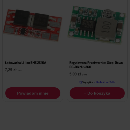
Ładowarka Li-Ion BMS 2S 10A
Regulowana Przetwornica Step-Down
DC-DC Mini360
7,29
zł
z VAT
5,09
zł
z VAT
Wysyłka
z Polski w 24h
Powiadom mnie
+ Do koszyka