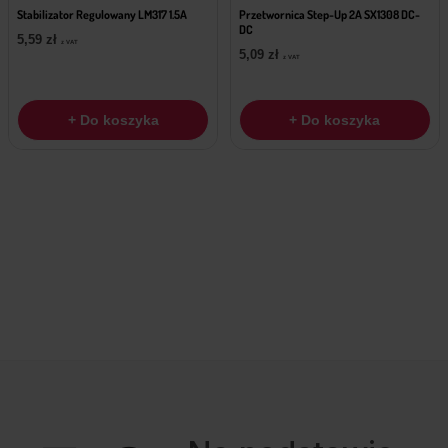
Stabilizator Regulowany LM317 1.5A
Przetwornica Step-Up 2A SX1308 DC-
DC
5,59
zł
z VAT
5,09
zł
z VAT
+ Do koszyka
+ Do koszyka