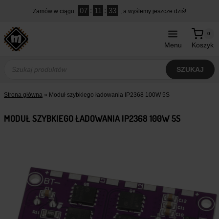
Przejdź
07
:
11
:
32
Zamów w ciągu:
, a wyślemy jeszcze dziś!
do
treści
0
Menu
Koszyk
Wyszukiwarka
produktów
SZUKAJ
Strona główna
»
Moduł szybkiego ładowania IP2368 100W 5S
MODUŁ SZYBKIEGO ŁADOWANIA IP2368 100W 5S