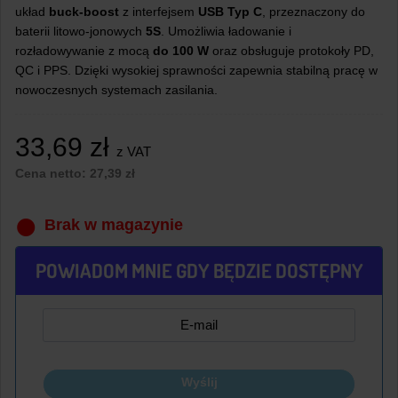
układ
buck-boost
z interfejsem
USB Typ C
, przeznaczony do
baterii litowo-jonowych
5S
. Umożliwia ładowanie i
rozładowywanie z mocą
do 100 W
oraz obsługuje protokoły PD,
QC i PPS. Dzięki wysokiej sprawności zapewnia stabilną pracę w
nowoczesnych systemach zasilania.
33,69
zł
z VAT
Cena netto:
27,39
zł
Brak w magazynie
POWIADOM MNIE GDY BĘDZIE DOSTĘPNY
Wyślij