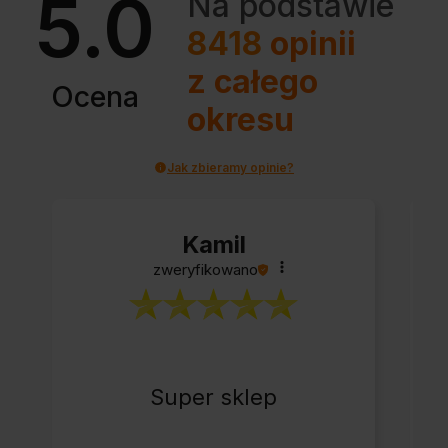
5.0
Na podstawie
8418
opinii
z całego
Ocena
okresu
Jak zbieramy opinie?
Kamil
zweryfikowano
Super sklep