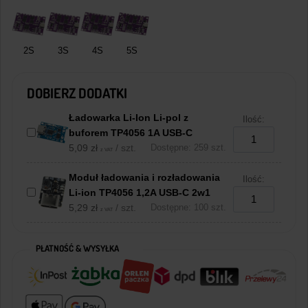
2S
3S
4S
5S
DOBIERZ DODATKI
Ładowarka Li-Ion Li-pol z
Ilość:
buforem TP4056 1A USB-C
5,09
zł
/ szt.
Dostępne: 259 szt.
z VAT
Moduł ładowania i rozładowania
Ilość:
Li-ion TP4056 1,2A USB-C 2w1
5,29
zł
/ szt.
Dostępne: 100 szt.
z VAT
PŁATNOŚĆ & WYSYŁKA