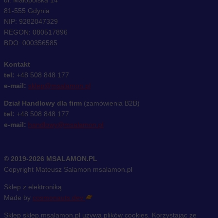
ul. Małopolska 14
81-555 Gdynia
NIP: 9282047329
REGON: 080517896
BDO: 000356585
Kontakt
tel:
+48 508 848 177
e-mail:
sklep@msalamon.pl
Dział Handlowy dla firm
(zamówienia B2B)
tel:
+48 508 848 177
e-mail:
handlowy@msalamon.pl
© 2019-2026 MSALAMON.PL
Copyright Mateusz Salamon msalamon.pl
Sklep z elektroniką
Made by
cosmonauts.dev
Sklep sklep.msalamon.pl używa plików cookies. Korzystając ze