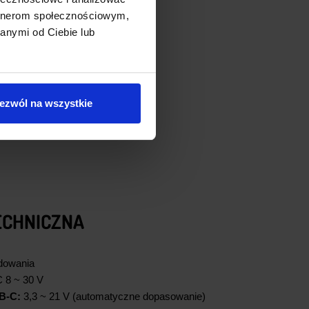
artnerom społecznościowym,
anymi od Ciebie lub
ezwól na wszystkie
ECHNICZNA
dowania
 8 ~ 30 V
B-C:
3,3 ~ 21 V (automatyczne dopasowanie)