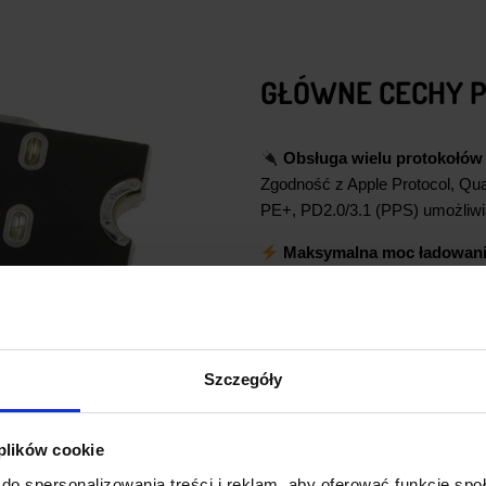
GŁÓWNE CECHY 
Obsługa wielu protokołów
Zgodność z Apple Protocol, 
PE+, PD2.0/3.1 (PPS) umożliwi
Maksymalna moc ładowani
Wspiera wyjścia 5V-3A, 9V-3A, 
i tabletów.
Odporność na przegrzewani
Ochrona przed nadprądem, prze
Szczegóły
stabilną pracę.
Wysoka sprawność do 97
 plików cookie
Wydajność energetyczna sięgają
do spersonalizowania treści i reklam, aby oferować funkcje sp