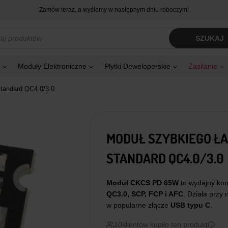
Zamów teraz, a wyślemy w następnym dniu roboczym!
kiwarka
SZUKAJ
tów
Moduły Elektroniczne
Płytki Deweloperskie
Zasilanie
tandard QC4.0/3.0
MODUŁ SZYBKIEGO ŁA
STANDARD QC4.0/3.0
Moduł CKCS PD 65W
to wydajny kom
QC3.0, SCP, FCP i AFC
. Działa przy 
w popularne złącze
USB typu C
.
10
klientów kupiło ten produkt