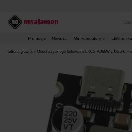
Przejdź
do
treści
Wyszu
produk
Promocje
Nowości
Minikomputery
Elektronika
Strona główna
»
Moduł szybkiego ładowania CKCS PD65W z USB C – s