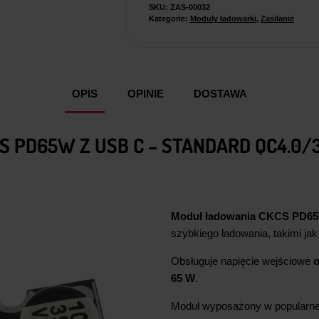
QC4.0/3.0
SKU:
ZAS-00032
Kategorie:
Moduły ładowarki
,
Zasilanie
OPIS
OPINIE
DOSTAWA
 PD65W Z USB C – STANDARD QC4.0/3
Moduł ładowania CKCS PD6
szybkiego ładowania, takimi ja
Obsługuje napięcie wejściowe
o
65 W
.
Moduł wyposażony w popularn