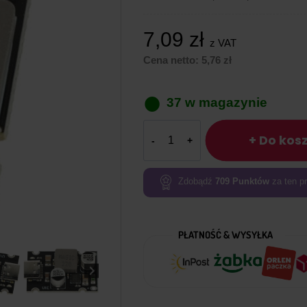
7,09
zł
z VAT
Cena netto:
5,76
zł
37 w magazynie
ilość
+ Do kos
Moduł
szybkiego
ładowania
Zdobądź
709
Punktów
za ten pr
CKCS
PD65W
z
PŁATNOŚĆ & WYSYŁKA
USB
C
–
standard