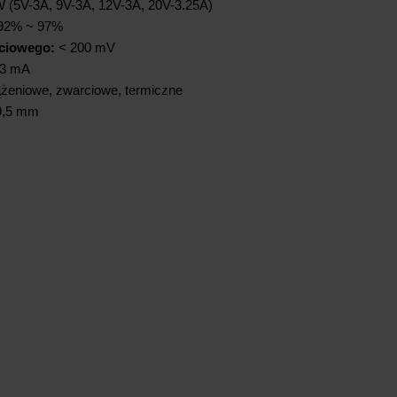
 (5V-3A, 9V-3A, 12V-3A, 20V-3.25A)
92% ~ 97%
ściowego:
< 200 mV
3 mA
żeniowe, zwarciowe, termiczne
 9,5 mm