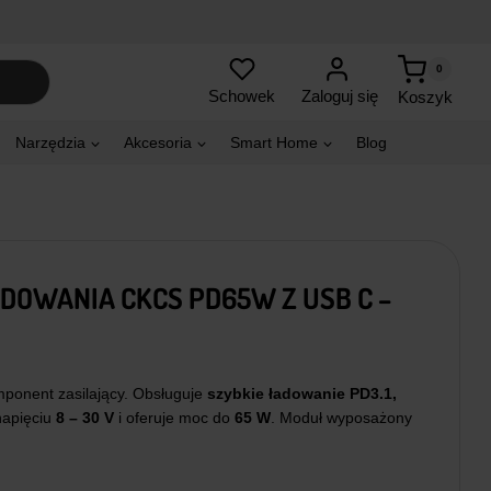
0
Zaloguj się
Schowek
Koszyk
Narzędzia
Akcesoria
Smart Home
Blog
DOWANIA CKCS PD65W Z USB C –
ponent zasilający. Obsługuje
szybkie ładowanie
PD3.1,
napięciu
8 – 30 V
i oferuje moc do
65 W
. Moduł wyposażony