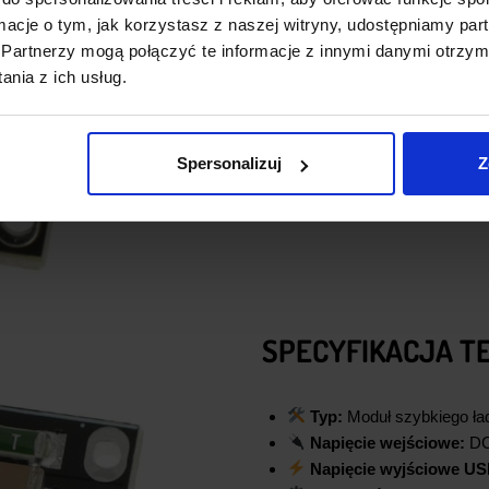
cieplne.
ormacje o tym, jak korzystasz z naszej witryny, udostępniamy p
Partnerzy mogą połączyć te informacje z innymi danymi otrzym
nia z ich usług.
Spersonalizuj
Z
SPECYFIKACJA T
Typ:
Moduł szybkiego ła
Napięcie wejściowe:
DC
Napięcie wyjściowe US