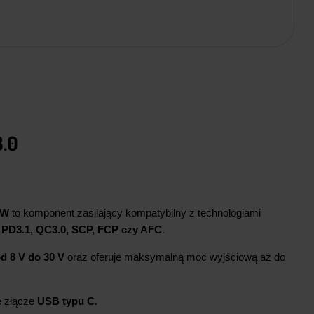
.0
5W
to komponent zasilający kompatybilny z technologiami
k
PD3.1, QC3.0, SCP, FCP czy AFC
.
d 8 V do 30 V
oraz oferuje maksymalną moc wyjściową aż do
e złącze
USB typu C
.