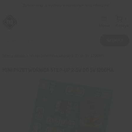
Przejdź
Zamów teraz, a wyślemy w następnym dniu roboczym!
do
treści
0
Menu
Koszyk
Wyszukiwarka
produktów
SZUKAJ
Strona główna
»
Mini przetwornica step-up 2-5V do 5V 1200MA
MINI PRZETWORNICA STEP-UP 2-5V DO 5V 1200MA