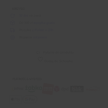
5V
KORZYŚCI
1200MA
30 dni
na zwrot
Od 300 zł
wysyłka gratis
Wysyłka
z Polski
w
24h
Wsparcie
inżyniera
Pytanie do produktu
Dodaj do Schowka
PŁATNOŚĆ & WYSYŁKA