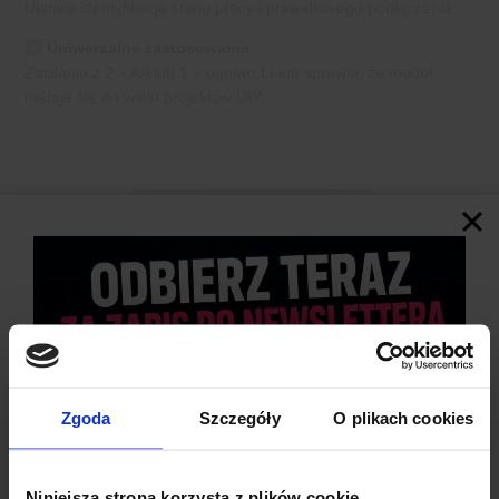
Ułatwia identyfikację stanu pracy i prawidłowego podłączenia.
Uniwersalne zastosowanie
Zasilanie z 2 × AA lub 1 × ogniwo Li-ion sprawia, że moduł
nadaje się do wielu projektów DIY.
Zgoda
Szczegóły
O plikach cookies
Niniejsza strona korzysta z plików cookie