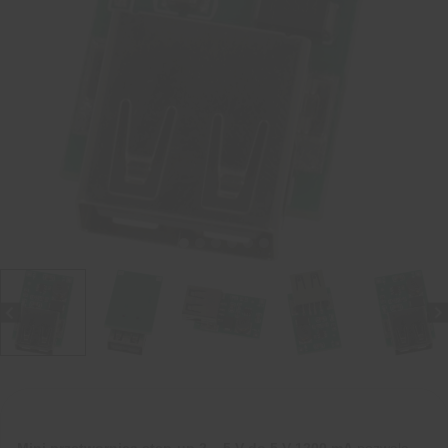
Mini przetwornica step-up 2 – 5 V do 5 V 1200 mA
pozwala