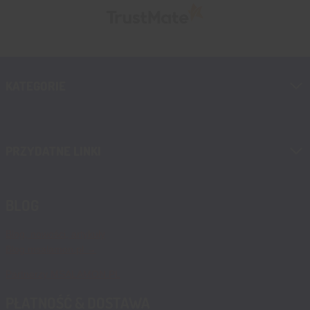
KATEGORIE
PRZYDATNE LINKI
BLOG
Blog, nowości, artykuły
Blog msalamon.pl →
Partnerzy MSALAMON.PL
PŁATNOŚĆ & DOSTAWA