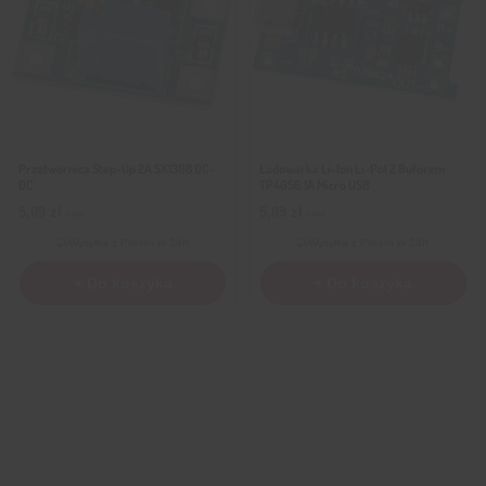
Przetwornica Step-Up 2A SX1308 DC-
Ładowarka Li-Ion Li-Pol Z Buforem
DC
TP4056 1A Micro USB
5,09
zł
5,09
zł
z VAT
z VAT
Wysyłka
z Polski w 24h
Wysyłka
z Polski w 24h
+ Do koszyka
+ Do koszyka