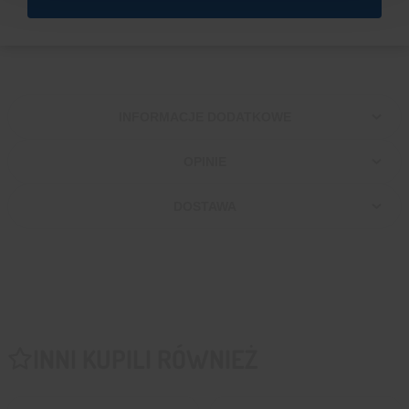
Waga
: 3,91 g
INFORMACJE DODATKOWE
OPINIE
DOSTAWA
INNI KUPILI RÓWNIEŻ