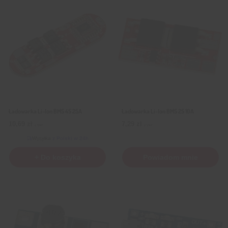
Ładowarka Li-Ion BMS 4S 25A
Ładowarka Li-Ion BMS 2S 10A
10,69
zł
7,29
zł
z VAT
z VAT
Wysyłka
z Polski w 24h
+ Do koszyka
Powiadom mnie