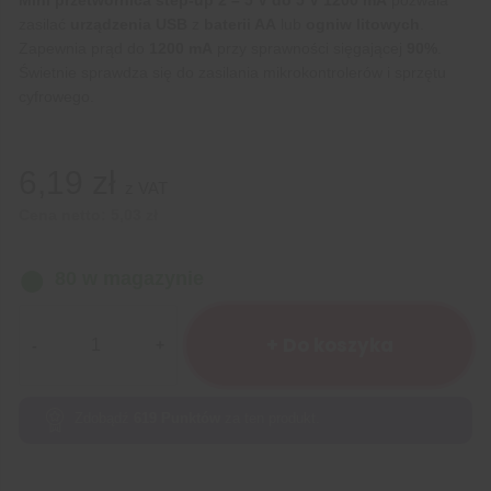
zasilać
urządzenia USB
z
baterii AA
lub
ogniw litowych
.
Zapewnia prąd do
1200 mA
przy sprawności sięgającej
90%
.
Świetnie sprawdza się do zasilania mikrokontrolerów i sprzętu
cyfrowego.
6,19
zł
z VAT
Cena netto:
5,03
zł
80 w magazynie
ilość
Mini
+ Do koszyka
przetwornica
step-
up
Zdobądź
619
Punktów
za ten produkt.
2-
5V
do