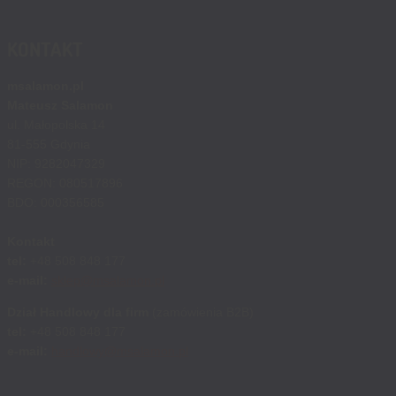
KONTAKT
msalamon.pl
Mateusz Salamon
ul. Małopolska 14
81-555 Gdynia
NIP: 9282047329
REGON: 080517896
BDO: 000356585
Kontakt
tel:
+48 508 848 177
e-mail:
sklep@msalamon.pl
Dział Handlowy dla firm
(zamówienia B2B)
tel:
+48 508 848 177
e-mail:
handlowy@msalamon.pl