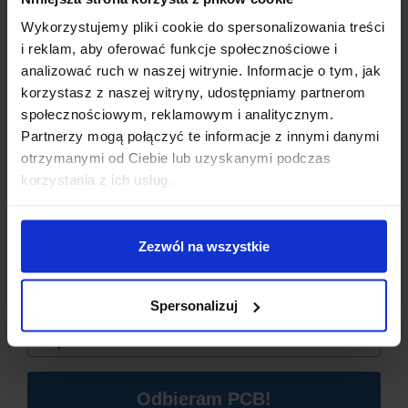
Wykorzystujemy pliki cookie do spersonalizowania treści
i reklam, aby oferować funkcje społecznościowe i
analizować ruch w naszej witrynie. Informacje o tym, jak
korzystasz z naszej witryny, udostępniamy partnerom
społecznościowym, reklamowym i analitycznym.
Partnerzy mogą połączyć te informacje z innymi danymi
SPECYFIKACJA TECHNICZNA
otrzymanymi od Ciebie lub uzyskanymi podczas
Dzisiaj dla każdego nowego SUBSKRYBENTA mamy naszą
korzystania z ich usług.
PCB breadboard MSALAMON
– PCB dodajemy do
Model
: Mini przetwornica step-up 2 – 5 V do 5 V 1200
zamówień o wartości minimum 50 zł
.
mA
Zezwól na wszystkie
Typ przetwornicy
: step-up
Imię
*
Napięcie wejściowe
: 2,0 – 5,0 V DC
Napięcie wyjściowe (bez obciążenia)
: 5,1 V ±0,1 V
Spersonalizuj
Prąd wyjściowy
: do 1200 mA
Email
*
Port wyjściowy
: USB typ A
Sprawność energetyczna
: do 90%
Dioda sygnalizacyjna
: Tak
Zastosowanie
: mikrokontrolerów, urządzeń cyfrowych
Odbieram PCB!
Wymiary:
18 x 32,5 x 10 mm