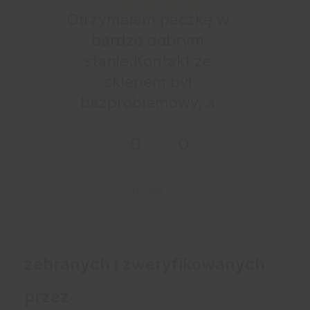
Otrzymałem paczkę w
bardzo dobrym
stanie.Kontakt ze
sklepem był
bezproblemowy, a
całe zamówienie
0
0
przebiegło sprawnie.
dzisiaj
zebranych i zweryfikowanych
przez