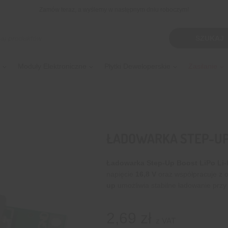
Zamów teraz, a wyślemy w następnym dniu roboczym!
kiwarka
SZUKAJ
tów
Moduły Elektroniczne
Płytki Deweloperskie
Zasilanie
ŁADOWARKA STEP-UP B
Ładowarka Step-Up Boost LiPo Li-
napięcie
16,8 V
oraz współpracuje z
up
umożliwia stabilne ładowanie prz
2,69
zł
z VAT