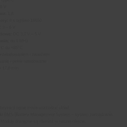
8 V
wa:
1 A
ory:
4 x ogniwo 18650
 3 – 6 V
ciowe:
DC 3,7 V – 5 V
ania:
do 1 MHz
°C do +85°C
rzeładowaniem i zwarciem
anie / pełne naładowanie
× 17,8 mm
aryzacji ognie może uszkodzić układ.
łu BMS (Battery Management System – system zarządzania
. Moduły dostępne są również w naszej ofercie.