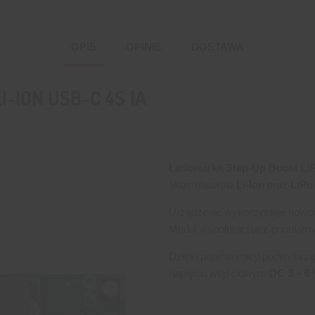
OPIS
OPINIE
DOSTAWA
-ION USB-C 4S 1A
Ładowarka Step-Up Boost Li
akumulatorów
Li-Ion
oraz
LiPo
Urządzenie wykorzystuje nowo
Moduł współpracuje z popular
Dzięki przetwornicy podwyższaj
napięciu wejściowym
DC 3 – 6 