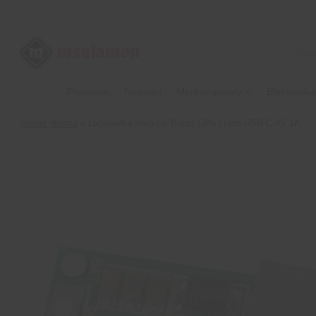
Przejdź
do
treści
Wyszu
produk
Promocje
Nowości
Minikomputery
Elektronika
Strona główna
»
Ładowarka Step-Up Boost LiPo Li-Ion USB-C 4S 1A