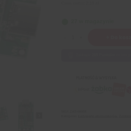
Cena netto:
2,19
zł
27 w magazynie
ilość
+ Do kos
Ładowarka
Step-
Up
Zdobądź
269
Punktów
za ten pr
Boost
LiPo
Li-
PŁATNOŚĆ & WYSYŁKA
Ion
USB-
C
4S
1A
SKU:
ZAS-00058
Kategorie:
Ładowarki akumulatorów
,
Zasilan