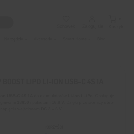
0
Zaloguj się
Schowek
Koszyk
Narzędzia
Akcesoria
Smart Home
Blog
OOST LIPO LI-ION USB-C 4S 1A
Ion USB-C 4S 1A
do akumulatorów
Li-Ion i LiPo
. Obsługuje
 ogniwami
18650
i pakietami
16,8 V
. Dzięki przetwornicy
step-
y napięciu wejściowym
DC 3 – 6 V
.
KORZYŚCI