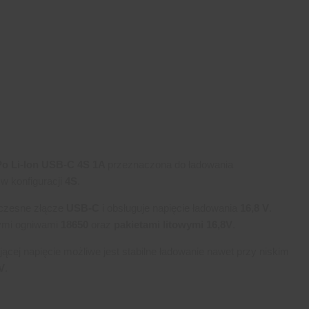
Po Li-Ion USB-C 4S 1A
przeznaczona do ładowania
w konfiguracji
4S
.
czesne złącze
USB-C
i obsługuje napięcie ładowania
16,8 V
.
nymi ogniwami
18650
oraz
pakietami litowymi 16,8V
.
ącej napięcie możliwe jest stabilne ładowanie nawet przy niskim
V
.