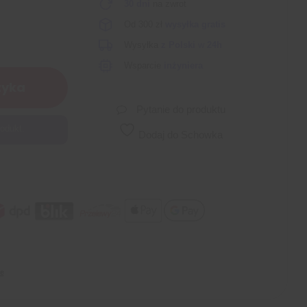
30 dni
na zwrot
Od 300 zł
wysyłka gratis
Wysyłka
z Polski
w
24h
Wsparcie
inżyniera
zyka
Pytanie do produktu
odukt.
Dodaj do Schowka
ie