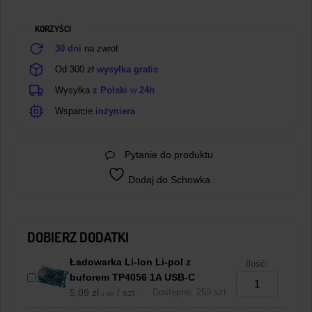
1A
Micro
KORZYŚCI
USB
30 dni
na zwrot
Od 300 zł
wysyłka gratis
Wysyłka
z Polski
w
24h
Wsparcie
inżyniera
Pytanie do produktu
Dodaj do Schowka
DOBIERZ DODATKI
Ładowarka Li-Ion Li-pol z
Ilość:
buforem TP4056 1A USB-C
5,09
zł
/ szt.
Dostępne: 259 szt.
z VAT