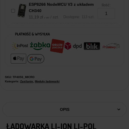
ESP8266 NodeMCU V3 z układem
Ilość:
CH340
11,19
zł
/ szt.
Dostępne: 113 szt.
z VAT
PŁATNOŚĆ & WYSYŁKA
SKU:
TP4056_MICRO
Kategorie:
Zasilanie
,
Moduły ładowarki
OPIS
ŁADOWARKA LI-ION LI-POL