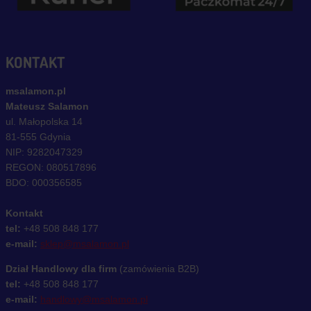
KONTAKT
msalamon.pl
Mateusz Salamon
ul. Małopolska 14
81-555 Gdynia
NIP: 9282047329
REGON: 080517896
BDO: 000356585
Kontakt
tel:
+48 508 848 177
e-mail:
sklep@msalamon.pl
Dział Handlowy dla firm
(zamówienia B2B)
tel:
+48 508 848 177
e-mail:
handlowy@msalamon.pl