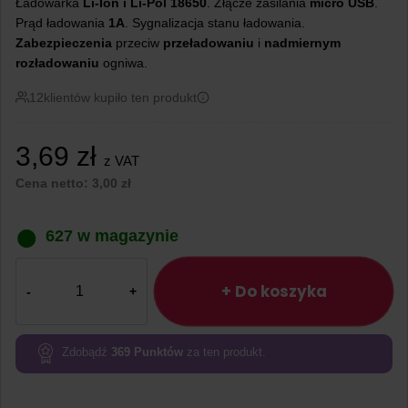
Ładowarka
Li-Ion i Li-Pol 18650
. Złącze zasilania
micro USB
.
Prąd ładowania
1A
. Sygnalizacja stanu ładowania.
Zabezpieczenia
przeciw
przeładowaniu
i
nadmiernym
rozładowaniu
ogniwa.
12
klientów kupiło ten produkt
3,69
zł
z VAT
Cena netto:
3,00
zł
627 w magazynie
ilość
Ładowarka
+ Do koszyka
Li-
Ion
Li-
Zdobądź
369
Punktów
za ten produkt.
pol
TP4056