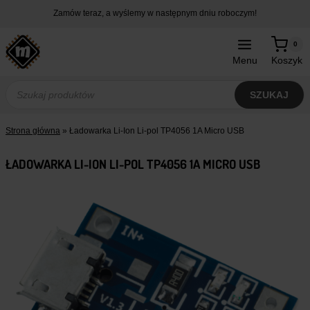
Przejdź
Zamów teraz, a wyślemy w następnym dniu roboczym!
do
treści
0
Menu
Koszyk
Wyszukiwarka
produktów
SZUKAJ
Strona główna
»
Ładowarka Li-Ion Li-pol TP4056 1A Micro USB
ŁADOWARKA LI-ION LI-POL TP4056 1A MICRO USB