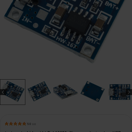
5.0
(
2
)