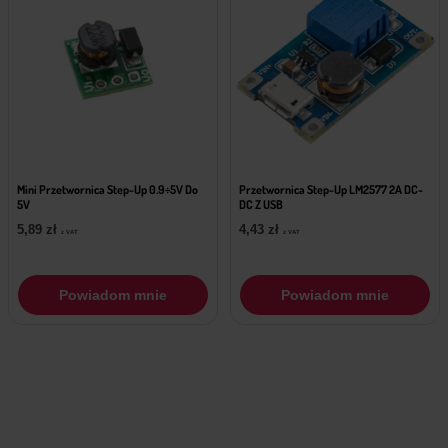
Mini Przetwornica Step-Up 0.9÷5V Do
Przetwornica Step-Up LM2577 2A DC-
5V
DC Z USB
5,89
zł
4,43
zł
z VAT
z VAT
Powiadom mnie
Powiadom mnie