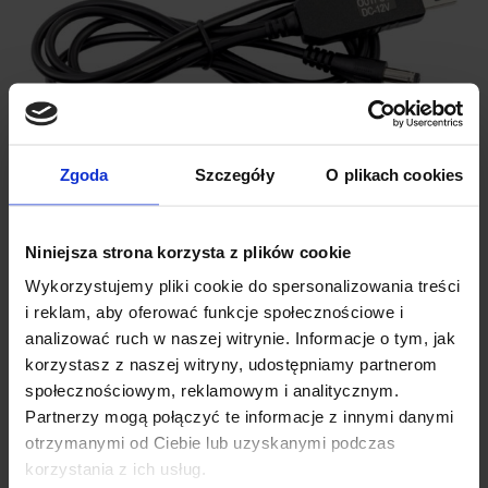
Zgoda
Szczegóły
O plikach cookies
Niniejsza strona korzysta z plików cookie
Wykorzystujemy pliki cookie do spersonalizowania treści
SPECYFIKACJA TECHNICZNA:
i reklam, aby oferować funkcje społecznościowe i
analizować ruch w naszej witrynie. Informacje o tym, jak
korzystasz z naszej witryny, udostępniamy partnerom
Typ Przetwornicy:
Step-up (podwyższająca napięcie)
społecznościowym, reklamowym i analitycznym.
Napięcie Wejściowe:
5 V
Partnerzy mogą połączyć te informacje z innymi danymi
Napięcie Wyjściowe:
12 V
otrzymanymi od Ciebie lub uzyskanymi podczas
Maksymalny Prąd:
1 A
korzystania z ich usług.
Maksymalna Moc:
10 W