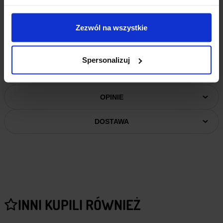
Wtyczka:
DC 5.5/2.1 mm
Długość Przewodu:
ok. 100 cm
Waga:
26 g
Zezwól na wszystkie
Spersonalizuj
INFORMACJE DODATKOWE
OPINIE
DOSTAWA
INNI KUPILI RÓWNIEŻ