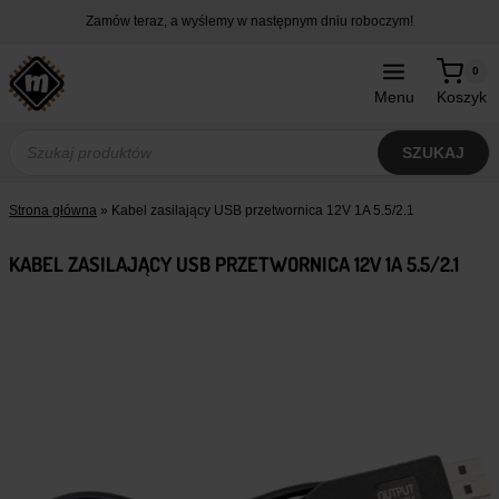
Przejdź
Zamów teraz, a wyślemy w następnym dniu roboczym!
do
treści
0
Menu
Koszyk
Wyszukiwarka
produktów
SZUKAJ
Strona główna
»
Kabel zasilający USB przetwornica 12V 1A 5.5/2.1
KABEL ZASILAJĄCY USB PRZETWORNICA 12V 1A 5.5/2.1