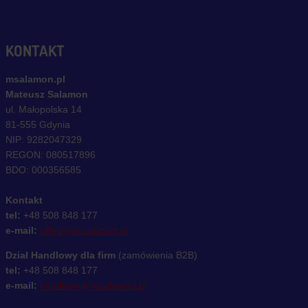
KONTAKT
msalamon.pl
Mateusz Salamon
ul. Małopolska 14
81-555 Gdynia
NIP: 9282047329
REGON: 080517896
BDO: 000356585
Kontakt
tel:
+48 508 848 177
e-mail:
sklep@msalamon.pl
Dział Handlowy dla firm
(zamówienia B2B)
tel:
+48 508 848 177
e-mail:
handlowy@msalamon.pl