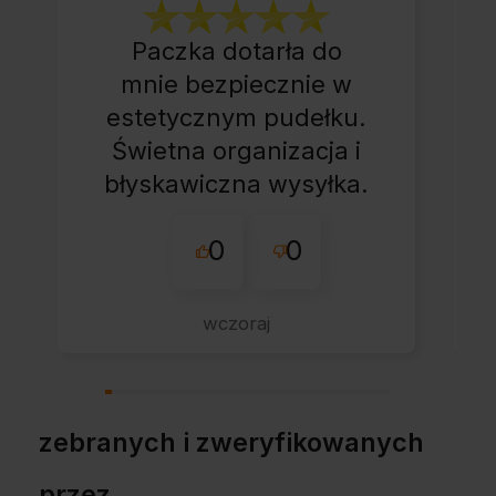
Paczka dotarła do
mnie bezpiecznie w
estetycznym pudełku.
Świetna organizacja i
błyskawiczna wysyłka.
Korzystam z tego
0
0
sklepu nie pierwszy
raz - zawsze
wszystko perfekt.
wczoraj
Polecam z całym
przekonaniem.
zebranych i zweryfikowanych
przez