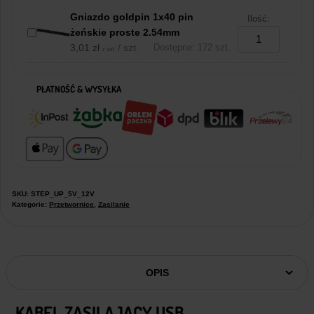
Gniazdo goldpin 1x40 pin
Ilość:
żeńskie proste 2.54mm
3,01
zł
/ szt.
Dostępne: 172 szt.
z VAT
PŁATNOŚĆ & WYSYŁKA
SKU:
STEP_UP_5V_12V
Kategorie:
Przetwornice
,
Zasilanie
OPIS
KABEL ZASILAJĄCY USB