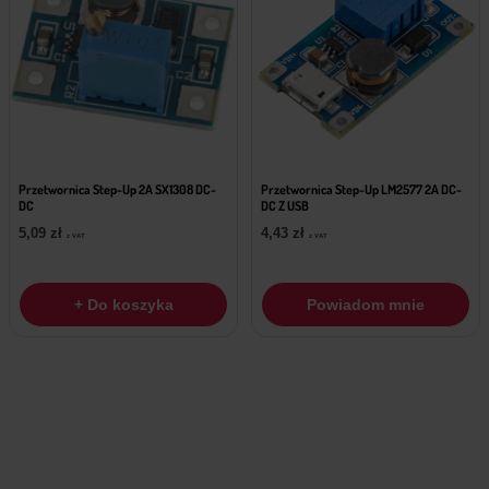
Przetwornica Step-Up 2A SX1308 DC-
Przetwornica Step-Up LM2577 2A DC-
DC
DC Z USB
5,09
zł
4,43
zł
z VAT
z VAT
+ Do koszyka
Powiadom mnie