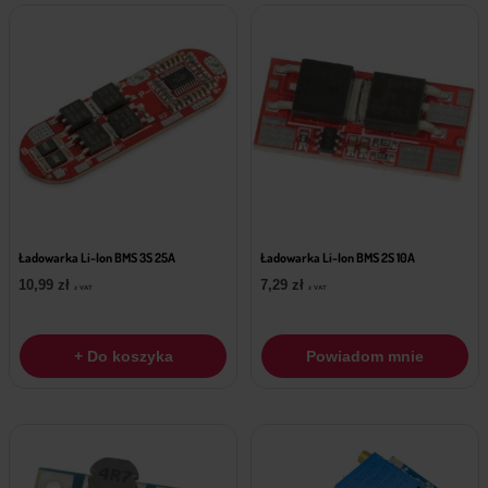
Ładowarka Li-Ion BMS 3S 25A
Ładowarka Li-Ion BMS 2S 10A
10,99
zł
7,29
zł
z VAT
z VAT
+ Do koszyka
Powiadom mnie