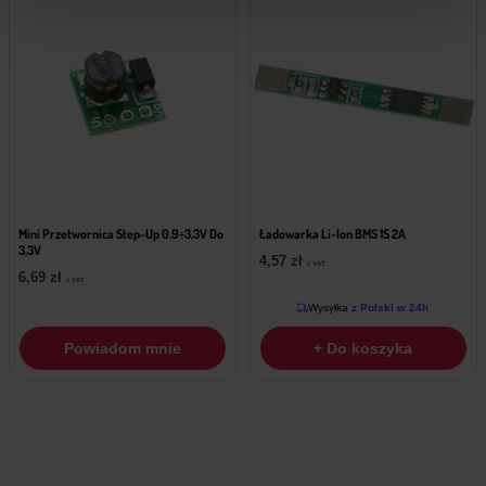
Mini Przetwornica Step-Up 0.9÷3,3V Do
Ładowarka Li-Ion BMS 1S 2A
3,3V
4,57
zł
z VAT
6,69
zł
z VAT
Wysyłka
z Polski w 24h
Powiadom mnie
+ Do koszyka