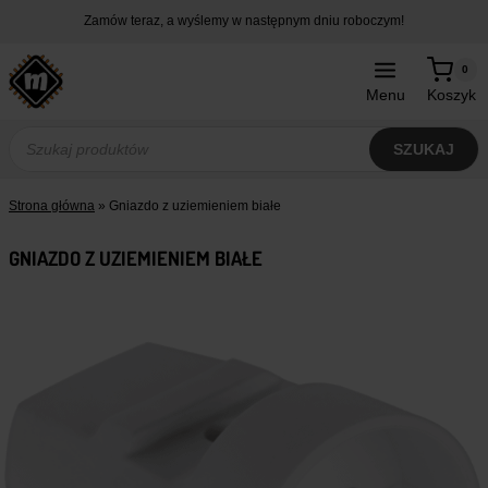
Przejdź
Zamów teraz, a wyślemy w następnym dniu roboczym!
do
treści
0
Menu
Koszyk
Wyszukiwarka
produktów
SZUKAJ
Strona główna
»
Gniazdo z uziemieniem białe
GNIAZDO Z UZIEMIENIEM BIAŁE