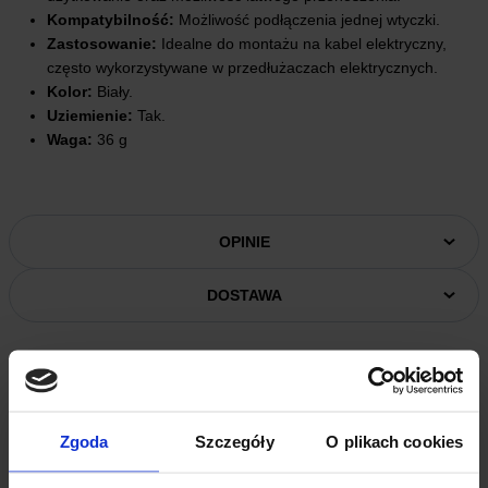
Kompatybilność:
Możliwość podłączenia jednej wtyczki.
Zastosowanie:
Idealne do montażu na kabel elektryczny,
często wykorzystywane w przedłużaczach elektrycznych.
Kolor:
Biały.
Uziemienie:
Tak.
Waga:
36 g
OPINIE
DOSTAWA
Zgoda
Szczegóły
O plikach cookies
INNI KUPILI RÓWNIEŻ