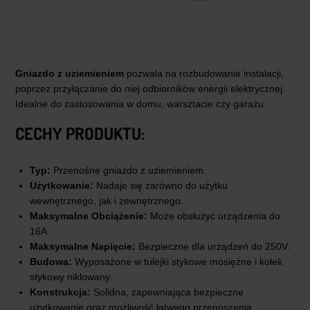
Gniazdo z uziemieniem
pozwala na rozbudowanie instalacji,
poprzez przyłączanie do niej odbiorników energii elektrycznej.
Idealne do zastosowania w domu, warsztacie czy garażu.
CECHY PRODUKTU:
Typ:
Przenośne gniazdo z uziemieniem.
Użytkowanie:
Nadaje się zarówno do użytku
wewnętrznego, jak i zewnętrznego.
Maksymalne Obciążenie:
Może obsłużyć urządzenia do
16A.
Maksymalne Napięcie:
Bezpieczne dla urządzeń do 250V.
Budowa:
Wyposażone w tulejki stykowe mosiężne i kołek
stykowy niklowany.
Konstrukcja:
Solidna, zapewniająca bezpieczne
użytkowanie oraz możliwość łatwego przenoszenia.