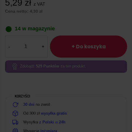
5,29
zł
z VAT
Cena netto:
4,30
zł
14 w magazynie
ilość
Gniazdo
+ Do koszyka
z
uziemieniem
białe
Zdobądź
529
Punktów
za ten produkt.
KORZYŚCI
30 dni
na zwrot
Od 300 zł
wysyłka gratis
Wysyłka
z Polski
w
24h
Wsparcie
inżyniera