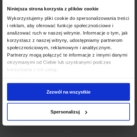
Niniejsza strona korzysta z plików cookie
Wykorzystujemy pliki cookie do spersonalizowania treści
i reklam, aby oferować funkcje społecznościowe i
analizować ruch w naszej witrynie. Informacje o tym, jak
korzystasz z naszej witryny, udostępniamy partnerom
społecznościowym, reklamowym i analitycznym.
Partnerzy mogą połączyć te informacje z innymi danymi
otrzymanymi od Ciebie lub uzyskanymi podczas
korzystania z ich usług.
Ładowarka Li-Ion BMS 4S 40A
Moduł Zasilania Do Płytek Stykowych
MB102 3,3V-5V
14,39
zł
z VAT
Zezwól na wszystkie
7,19
zł
z VAT
Wysyłka
z Polski w 24h
Wysyłka
z Polski w 24h
Spersonalizuj
+ Do koszyka
+ Do koszyka