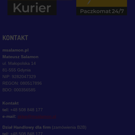
KONTAKT
msalamon.pl
Mateusz Salamon
ul. Małopolska 14
81-555 Gdynia
NIP: 9282047329
REGON: 080517896
BDO: 000356585
Kontakt
tel:
+48 508 848 177
e-mail:
sklep@msalamon.pl
Dział Handlowy dla firm
(zamówienia B2B)
tel:
+48 508 848 177