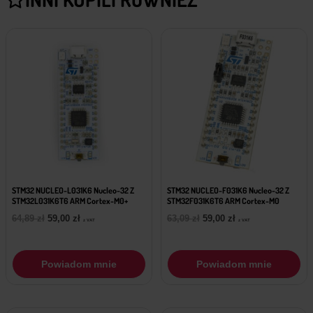
STM32 NUCLEO-L031K6 Nucleo-32 Z
STM32 NUCLEO-F031K6 Nucleo-32 Z
STM32L031K6T6 ARM Cortex-M0+
STM32F031K6T6 ARM Cortex-M0
Pierwotna
Aktualna
Pierwotna
Aktualna
64,89
zł
59,00
zł
63,09
zł
59,00
zł
z VAT
z VAT
cena
cena
cena
cena
wynosiła:
wynosi:
wynosiła:
wynosi:
64,89 zł.
59,00 zł.
63,09 zł.
59,00 zł.
Powiadom mnie
Powiadom mnie