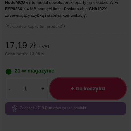
NodeMCU v3
to moduł deweloperski oparty na układzie WiFi
ESP8266
z 4 MB pamięci flash. Posiada chip
CH9102X
zapewniający szybką i stabilną komunikację.
8
klientów kupiło ten produkt
17,19
zł
z VAT
Cena netto:
13,98
zł
21 w magazynie
ilość
ESP8266
+ Do koszyka
NodeMCU
V3
z
Zdobądź
1719
Punktów
za ten produkt.
układem
CH9102X