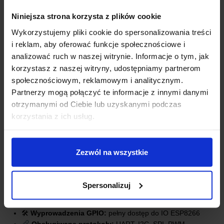
Niniejsza strona korzysta z plików cookie
Wykorzystujemy pliki cookie do spersonalizowania treści
i reklam, aby oferować funkcje społecznościowe i
analizować ruch w naszej witrynie. Informacje o tym, jak
korzystasz z naszej witryny, udostępniamy partnerom
społecznościowym, reklamowym i analitycznym.
Partnerzy mogą połączyć te informacje z innymi danymi
otrzymanymi od Ciebie lub uzyskanymi podczas
korzystania z ich usług.
SPECYFIKACJA TECHNICZNA
Zezwól na wszystkie
Główny układ WiFi:
ESP8266
Pamięć flash:
4 MB
Spersonalizuj
Interfejs USB-UART:
CH9102X
Napięcie zasilania:
5 V
🛠
Wyprowadzenia GPIO:
pełny dostęp do IO ESP8266