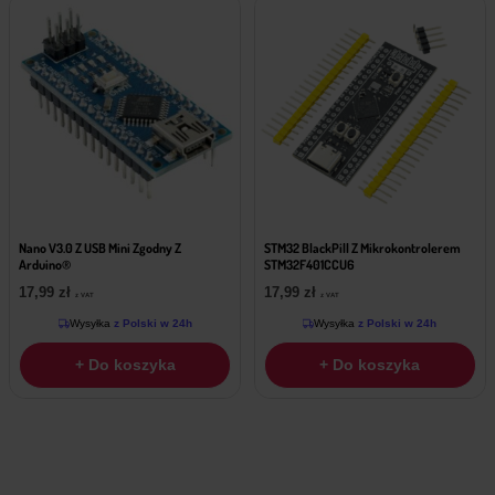
Nano V3.0 Z USB Mini Zgodny Z
STM32 BlackPill Z Mikrokontrolerem
Arduino®
STM32F401CCU6
17,99
zł
17,99
zł
z VAT
z VAT
Wysyłka
z Polski w 24h
Wysyłka
z Polski w 24h
+ Do koszyka
+ Do koszyka