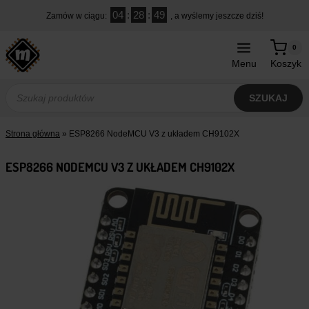
Przejdź
04
:
28
:
48
Zamów w ciągu:
, a wyślemy jeszcze dziś!
do
treści
0
Menu
Koszyk
Wyszukiwarka
produktów
SZUKAJ
Strona główna
»
ESP8266 NodeMCU V3 z układem CH9102X
ESP8266 NODEMCU V3 Z UKŁADEM CH9102X