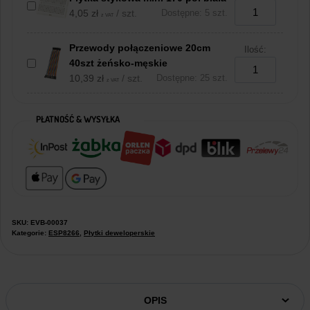
4,05
zł
/ szt.
Dostępne: 5 szt.
z VAT
Przewody połączeniowe 20cm
Ilość:
40szt żeńsko-męskie
10,39
zł
/ szt.
Dostępne: 25 szt.
z VAT
PŁATNOŚĆ & WYSYŁKA
SKU:
EVB-00037
Kategorie:
ESP8266
,
Płytki deweloperskie
OPIS