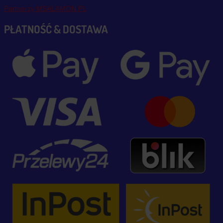
Partnerzy MSALAMON.PL
PŁATNOŚĆ & DOSTAWA