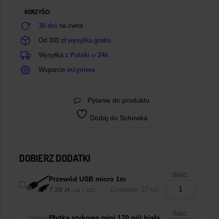
KORZYŚCI
30 dni
na zwrot
Od 300 zł
wysyłka gratis
Wysyłka
z Polski
w
24h
Wsparcie
inżyniera
Pytanie do produktu
Dodaj do Schowka
DOBIERZ DODATKI
Ilość:
Przewód USB micro 1m
7,39
zł
/ szt.
Dostępne: 17 szt.
z VAT
Ilość:
Płytka stykowa mini 170 pól biała