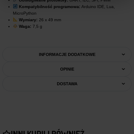
Obsługiwane protokoły:
UART, I2C, SPI, PWM
Kompatybilność programowa:
Arduino IDE, Lua,
MicroPython
Wymiary:
26 x 49 mm
Waga:
7,5 g
INFORMACJE DODATKOWE
OPINIE
DOSTAWA
INNI KUPILI RÓWNIEŻ