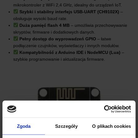
mikrokontroler z WiFi 2,4 GHz, idealny do urządzeń IoT.
Szybki i stabilny interfejs USB-UART (CH9102X)
–
obsługuje wysoki baud rate.
Duża pamięć flash 4 MB
– umożliwia przechowywanie
skryptów, firmware i dodatkowych danych.
Pełny dostęp do wyprowadzeń GPIO
– łatwe
podłączenie czujników, wyświetlaczy i innych modułów.
Kompatybilność z Arduino IDE i NodeMCU (Lua)
–
szybkie programowanie i aktualizacja firmware.
Zgoda
Szczegóły
O plikach cookies