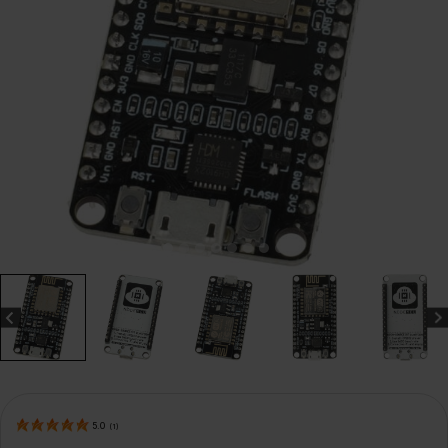
5.0
(
1
)