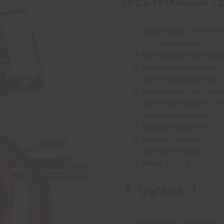
SPECYFIKACJA T
Typ produktu:
aktywny 
Typ balansowania:
aktyw
Obsługiwane akumulato
Konfiguracja pakietu:
4
Zakres napięcia pracy:
2
Maksymalny prąd balan
Start balansowania:
róż
Temperatura pracy:
do 
Oznaczenia pinów:
B-, 
Kompatybilność:
brak o
Wymiary modułu:
55,0 
Waga:
13,79 g
UWAGA
Moduł nie jest kompatybilny