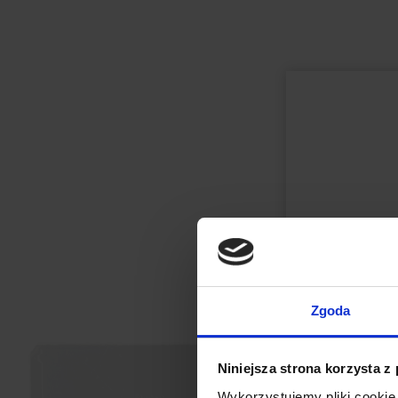
Zgoda
Niniejsza strona korzysta z
Wykorzystujemy pliki cookie 