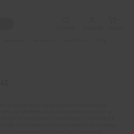
0
Zaloguj się
Schowek
Koszyk
Narzędzia
Akcesoria
Smart Home
Blog
4S
jest do wyrównywania napięć w pakietach akumulatorów
,
LiPo
oraz
LiFePO4
i wykorzystuje aktywny transfer energii
ość oraz wydajność pakietu. Moduł pracuje w zakresie
2,0 V
o 1,2 A
. Kompaktowa konstrukcja i przewód 35 cm sprawiają,
 DIY, pojazdów elektrycznych oraz magazynów energii.