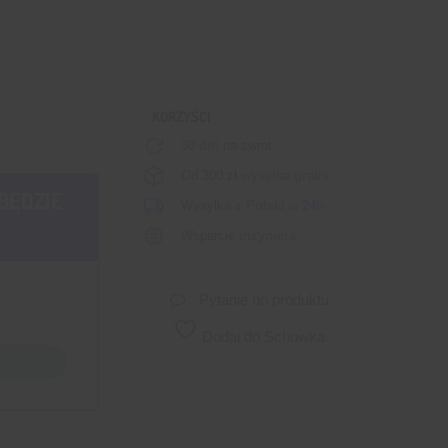
KORZYŚCI
30 dni
na zwrot
Od 300 zł
wysyłka gratis
BĘDZIE
Wysyłka
z Polski
w
24h
Wsparcie
inżyniera
Pytanie do produktu
Dodaj do Schowka