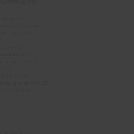
ECHNICZNA
balanser 4S
ny transfer energii
ry:
Li-ion / LiPo
S
,0 V – 4,5 V
sowania:
1,2 A
nica napięć > 0,1 V
105℃
B1, B2, B3, B4
bsługi akumulatorów LTO
× 23,0 × 6,5 mm
 z ogniwami LTO.