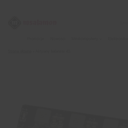
Przejdź
do
treści
Wyszu
produk
Promocje
Nowości
Minikomputery
Elektronika
Strona główna
»
Aktywny balanser 4S