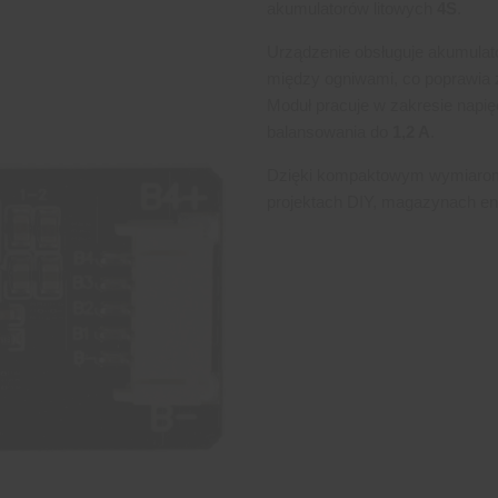
akumulatorów litowych
4S
.
Urządzenie obsługuje akumula
między ogniwami, co poprawia ż
Moduł pracuje w zakresie napi
balansowania do
1,2 A
.
Dzięki kompaktowym wymiarom 
projektach DIY, magazynach ene