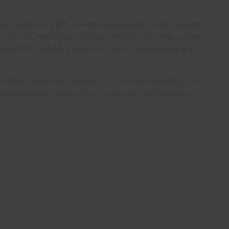
tory
Li-ion
oraz
LiPo
i wykorzystuje aktywny transfer energii
ywotność baterii oraz zwiększa efektywność całego pakietu.
ęcia
od 2,0 V do 4,5 V
na ogniwo i oferuje maksymalny prąd
i dołączonemu przewodowi 35 cm idealnie sprawdzi się w
rgii, pojazdach elektrycznych oraz systemach zasilania.