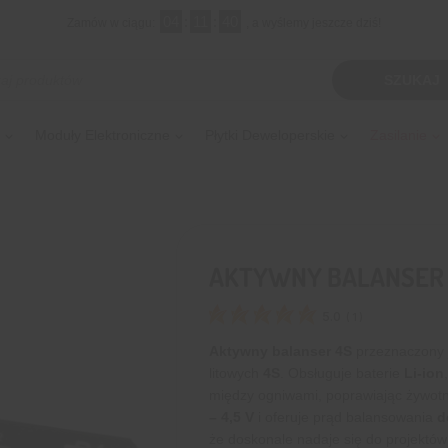
04
:
11
:
39
Zamów w ciągu:
, a wyślemy jeszcze dziś!
kiwarka
SZUKAJ
tów
Moduły Elektroniczne
Płytki Deweloperskie
Zasilanie
AKTYWNY BALANSER 
5.0
(
1
)
Aktywny balanser 4S
przeznaczony 
litowych
4S
. Obsługuje baterie
Li-ion
między ogniwami, poprawiając żywotn
– 4,5 V
i oferuje prąd balansowania
d
że doskonale nadaje się do projektów