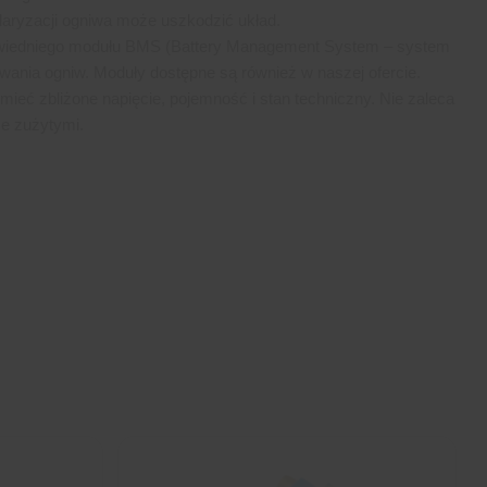
laryzacji ogniwa może uszkodzić układ.
wiedniego modułu BMS (Battery Management System – system
owania ogniw. Moduły dostępne są również w naszej ofercie.
ieć zbliżone napięcie, pojemność i stan techniczny. Nie zaleca
ze zużytymi.