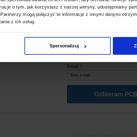
stabilną i bezpieczną pracę paki
ormacje o tym, jak korzystasz z naszej witryny, udostępniamy p
WYSOKI PRĄD BALAN
Partnerzy mogą połączyć te informacje z innymi danymi otrzym
*Aby kod działał, w koszyku musz
nia z ich usług.
się produkty z naszego sklepu o wa
Maksymalny prąd balansowania
zł (oprócz PCB).
pomiędzy ogniwami i poprawia 
Imię
*
ZWIĘKSZONA ŻYWOT
Spersonalizuj
Z
Stałe wyrównywanie napięć zmn
Email
*
poszczególnych ogniw, wydłużaj
Odbieram PCB