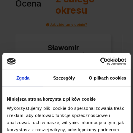
Ocena
okresu
Jak zbieramy opinie?
Sławomir
zweryfikowano
Naprawdę, paczka
Zgoda
Szczegóły
O plikach cookies
bardzo ładnie
zapakowana. W ciągu
Niniejsza strona korzysta z plików cookie
2 dni dotarła paczka.
Wykorzystujemy pliki cookie do spersonalizowania treści
i reklam, aby oferować funkcje społecznościowe i
analizować ruch w naszej witrynie. Informacje o tym, jak
0
0
korzystasz z naszej witryny, udostępniamy partnerom