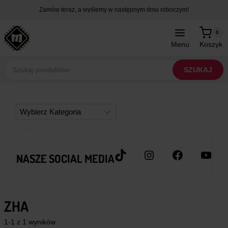
Przejdź
Zamów teraz, a wyślemy w następnym dniu roboczym!
do
treści
0
Menu
Koszyk
Wyszukiwarka
produktów
SZUKAJ
Kategorie
TikTok
Instagram
Facebook
YouT
NASZE SOCIAL MEDIA
ZHA
1-1 z 1 wyników