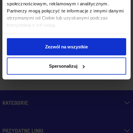
społecznościowym, reklamowym i analitycznym.
Partnerzy mogą połączyć te informacje z innymi danymi
dzisiaj
otrzymanymi od Ciebie lub uzyskanymi podczas
korzystania z ich usług.
zebranych i zweryfikowanych
Zezwól na wszystkie
przez
Spersonalizuj
KATEGORIE
PRZYDATNE LINKI