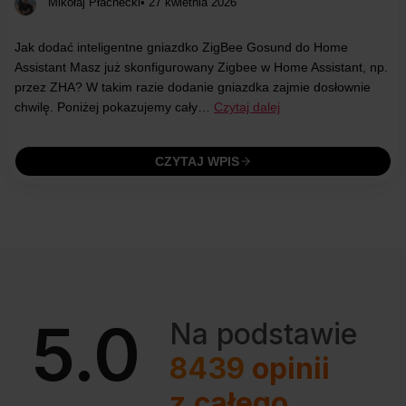
Mikołaj Płachecki
• 27 kwietnia 2026
Jak dodać inteligentne gniazdko ZigBee Gosund do Home
Assistant Masz już skonfigurowany Zigbee w Home Assistant, np.
przez ZHA? W takim razie dodanie gniazdka zajmie dosłownie
chwilę. Poniżej pokazujemy cały…
Czytaj dalej
CZYTAJ WPIS
5.0
Na podstawie
8439
opinii
z całego