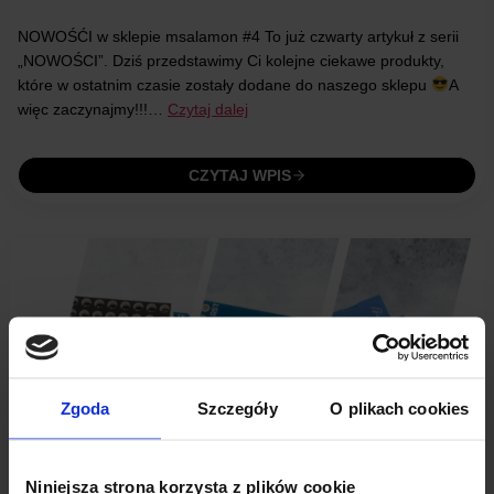
NOWOŚĆI w sklepie msalamon #4 To już czwarty artykuł z serii
„NOWOŚCI”. Dziś przedstawimy Ci kolejne ciekawe produkty,
które w ostatnim czasie zostały dodane do naszego sklepu
A
więc zaczynajmy!!!…
Czytaj dalej
CZYTAJ WPIS
Zgoda
Szczegóły
O plikach cookies
Niniejsza strona korzysta z plików cookie