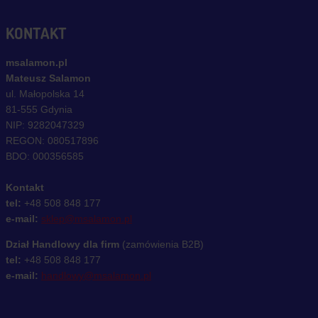
KONTAKT
msalamon.pl
Mateusz Salamon
ul. Małopolska 14
81-555 Gdynia
NIP: 9282047329
REGON: 080517896
BDO: 000356585
Kontakt
tel:
+48 508 848 177
e-mail:
sklep@msalamon.pl
Dział Handlowy dla firm
(zamówienia B2B)
tel:
+48 508 848 177
e-mail:
handlowy@msalamon.pl