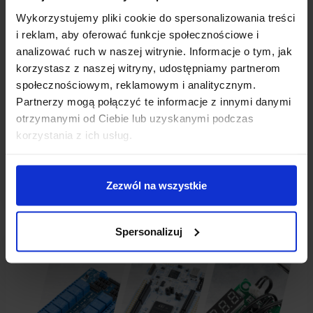
Wykorzystujemy pliki cookie do spersonalizowania treści
NOWOŚCI
i reklam, aby oferować funkcje społecznościowe i
NOWOŚCI W SKLEPIE MSALAMON #3
analizować ruch w naszej witrynie. Informacje o tym, jak
korzystasz z naszej witryny, udostępniamy partnerom
Mateusz Salamon
• 26 czerwca 2023
społecznościowym, reklamowym i analitycznym.
Partnerzy mogą połączyć te informacje z innymi danymi
NOWOŚĆI w sklepie msalamon #3 O tym, że nasza oferta ciągle
otrzymanymi od Ciebie lub uzyskanymi podczas
rośnie, chyba dobrze już wiesz! W ostatnim czasie w naszym
korzystania z ich usług.
sklepie znalazły się przydatne moduły do WEMOS D1 MINI…
Czytaj dalej
Zezwól na wszystkie
CZYTAJ WPIS
Spersonalizuj