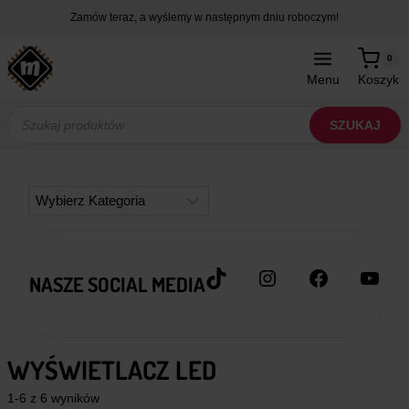
Przejdź
Zamów teraz, a wyślemy w następnym dniu roboczym!
do
treści
0
Menu
Koszyk
Wyszukiwarka
produktów
SZUKAJ
Kategorie
TikTok
Instagram
Facebook
YouT
NASZE SOCIAL MEDIA
WYŚWIETLACZ LED
1-6 z 6 wyników