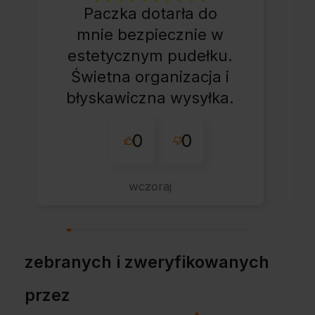
Paczka dotarła do
mnie bezpiecznie w
estetycznym pudełku.
Świetna organizacja i
błyskawiczna wysyłka.
Korzystam z tego
0
0
sklepu nie pierwszy
raz - zawsze
wszystko perfekt.
wczoraj
Polecam z całym
przekonaniem.
zebranych i zweryfikowanych
przez