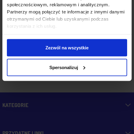
zapakowana z miłym
społecznościowym, reklamowym i analitycznym.
Partnerzy mogą połączyć te informacje z innymi danymi
dodatkiem:-) Jakim?
wczoraj
otrzymanymi od Ciebie lub uzyskanymi podczas
Kup u w tej firmie bo
korzystania z ich usług.
warto!
zebranych i zweryfikowanych
Zezwól na wszystkie
przez
Spersonalizuj
KATEGORIE
PRZYDATNE LINKI