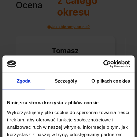
z całego
Ocena
okresu
Jak zbieramy opinie?
Tomasz
zweryfikowano
Korzystanie z ich
Zgoda
Szczegóły
O plikach cookies
usług to sama
przyjemność -
Niniejsza strona korzysta z plików cookie
dosłownie!
Wykorzystujemy pliki cookie do spersonalizowania treści
Błyskawiczne nadanie,
i reklam, aby oferować funkcje społecznościowe i
przesyłka bardzo
analizować ruch w naszej witrynie. Informacje o tym, jak
0
0
starannie
korzystasz z naszej witryny, udostępniamy partnerom