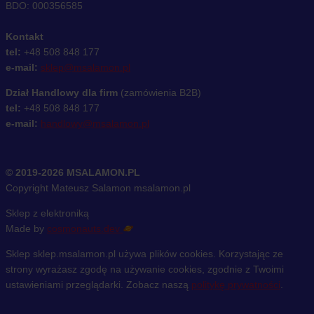
BDO: 000356585
Kontakt
tel:
+48 508 848 177
e-mail:
sklep@msalamon.pl
Dział Handlowy dla firm
(zamówienia B2B)
tel:
+48 508 848 177
e-mail:
handlowy@msalamon.pl
© 2019-2026 MSALAMON.PL
Copyright Mateusz Salamon msalamon.pl
Sklep z elektroniką
Made by
cosmonauts.dev
Sklep sklep.msalamon.pl używa plików cookies. Korzystając ze
strony wyrażasz zgodę na używanie cookies, zgodnie z Twoimi
ustawieniami przeglądarki. Zobacz naszą
politykę prywatności
.