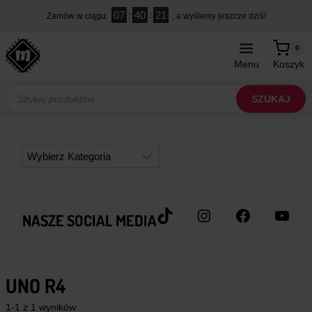
Przejdź
07
:
40
:
20
Zamów w ciągu:
, a wyślemy jeszcze dziś!
do
treści
0
Menu
Koszyk
Wyszukiwarka
produktów
SZUKAJ
Kategorie
TikTok
Instagram
Facebook
YouT
NASZE SOCIAL MEDIA
UNO R4
1-1 z 1 wyników