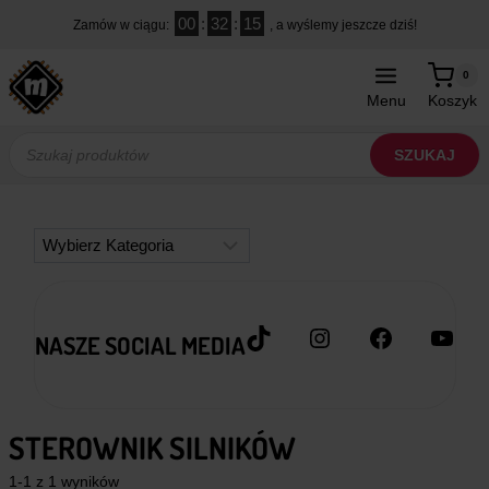
Przejdź
00
:
32
:
14
Zamów w ciągu:
, a wyślemy jeszcze dziś!
do
treści
0
Menu
Koszyk
Wyszukiwarka
produktów
SZUKAJ
Kategorie
TikTok
Instagram
Facebook
YouT
NASZE SOCIAL MEDIA
STEROWNIK SILNIKÓW
1-1 z 1 wyników