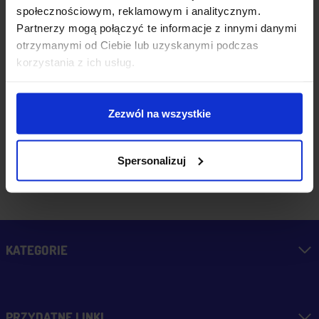
zapakowana z miłym
społecznościowym, reklamowym i analitycznym.
Partnerzy mogą połączyć te informacje z innymi danymi
dodatkiem:-) Jakim?
wczoraj
otrzymanymi od Ciebie lub uzyskanymi podczas
Kup u w tej firmie bo
korzystania z ich usług.
warto!
zebranych i zweryfikowanych
Zezwól na wszystkie
przez
Spersonalizuj
KATEGORIE
PRZYDATNE LINKI