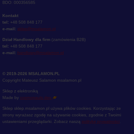
BDO: 000356585
Kontakt
tel:
+48 508 848 177
e-mail:
sklep@msalamon.pl
Dział Handlowy dla firm
(zamówienia B2B)
tel:
+48 508 848 177
e-mail:
handlowy@msalamon.pl
© 2019-2026 MSALAMON.PL
Copyright Mateusz Salamon msalamon.pl
Sklep z elektroniką
Made by
cosmonauts.dev
Sklep sklep.msalamon.pl używa plików cookies. Korzystając ze
strony wyrażasz zgodę na używanie cookies, zgodnie z Twoimi
ustawieniami przeglądarki. Zobacz naszą
politykę prywatności
.