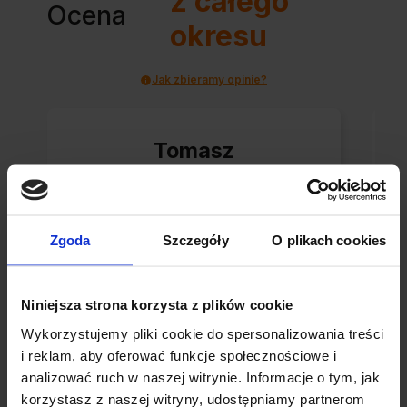
z całego
Ocena
okresu
Jak zbieramy opinie?
Tomasz
zweryfikowano
Korzystanie z ich
Zgoda
Szczegóły
O plikach cookies
usług to sama
przyjemność -
Niniejsza strona korzysta z plików cookie
dosłownie!
Wykorzystujemy pliki cookie do spersonalizowania treści
Błyskawiczne nadanie,
i reklam, aby oferować funkcje społecznościowe i
przesyłka bardzo
analizować ruch w naszej witrynie. Informacje o tym, jak
0
0
starannie
korzystasz z naszej witryny, udostępniamy partnerom