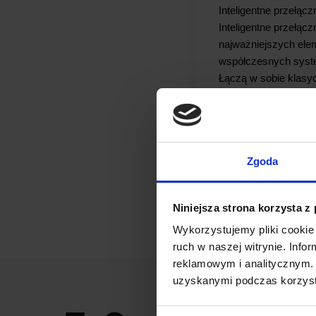
Inteligentne przełąc
Inteligentne przełączn
najważniejszych el
współczesnych sys
Łączą w sobie klasy
włączania i wyłączan
nowoczesną technolo
pozwala…
Czytaj dal
Zgoda
CZYTAJ
Niniejsza strona korzysta z
Wykorzystujemy pliki cookie 
ruch w naszej witrynie. Inf
reklamowym i analitycznym. 
uzyskanymi podczas korzysta