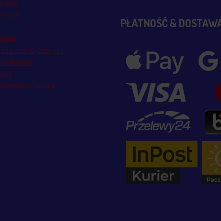
atność
amacje
PŁATNOŚĆ & DOSTAW
klepu
roduktów Cyfrowych
wslettera
inii
atności | Cookies
y