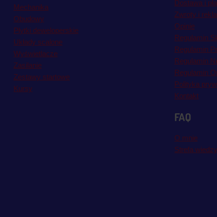
Dostawa i pł
Mechanika
Zwroty i rekl
Obudowy
Opinie
Płytki deweloperskie
Regulamin S
Układy scalone
Regulamin P
Wyświetlacze
Regulamin Ne
Zasilanie
Regulamin Op
Zestawy startowe
Polityka pryw
Kursy
Kontakt
FAQ
O mnie
Strefa wiedz