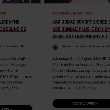
OME
PORADNIKI
|
SMART HOME
ELIGENTNE
JAK DODAĆ SONOFF ZIGBEE 
E GOSUND DO
USB DONGLE PLUS-E DO HO
T
ASSISTANT (RASPBERRY PI)
i
• 27 kwietnia 2026
Mikołaj Płachecki
• 20 kwietnia 20
ne gniazdko ZigBee
Jak dodać Sonoff Zigbee 3.0 USB 
istant Masz już
Plus-E do Home Assistant (Raspbe
bee w Home
Pi) Jeśli chcesz zacząć korzystać 
 ZHA? W takim razie
Zigbee w Home Assistant, jednym 
jmie dosłownie
najprostszych sposobów jest użyci
azujemy cały…
dongla USB…
Czytaj dalej
CZYTAJ WPIS
 WPIS