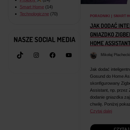
Smart Home
(14)
Technologiczne
(70)
PORADNIKI
|
SMART H
JAK DODAĆ INT
GNIAZDKO ZIGBE
NASZE SOCIAL MEDIA
HOME ASSISTAN
TikTok
Instagram
Facebook
YouTube
Mikołaj Płacheck
Jak dodać inteligent
Gosund do Home Ass
skonfigurowany Zig
Assistant, np. przez
dodanie gniazdka za
chwilę. Poniżej pok
Czytaj dalej
CZYTAJ