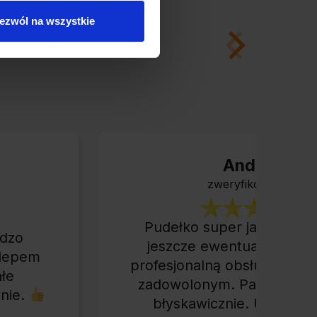
ezwól na wszystkie
Andrzej
zweryfikowano
Pudełko super jakości, w
rdzo
jeszcze ewentualny zwrot
klepem
profesjonalną obsługą ciężk
łe
zadowolonym. Paczkę otr
nie.
błyskawicznie. Udane za