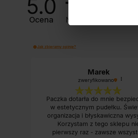
5.0
Ocena
Na podstawie
8427
Jak zbieramy opinie?
Marek
zweryfikowano
Paczka dotarła do mnie bezpie
w estetycznym pudełku. Świe
organizacja i błyskawiczna wys
Korzystam z tego sklepu ni
pierwszy raz - zawsze wszys