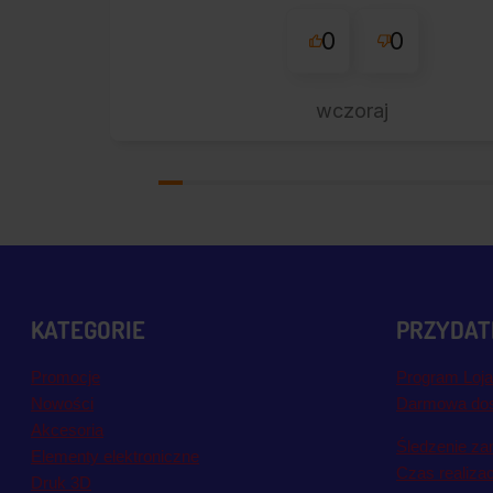
perfekt. Polecam z całym
przekonaniem.
0
0
wczoraj
KATEGORIE
PRZYDATN
Promocje
Program Loja
Nowości
Darmowa do
Akcesoria
Śledzenie za
Elementy elektroniczne
Czas realiza
Druk 3D