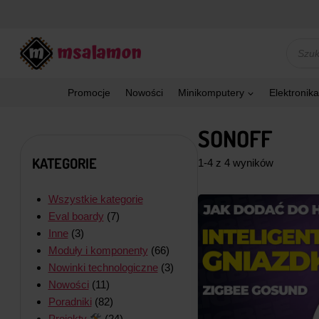
Przejdź
do
treści
Wyszu
produk
Promocje
Nowości
Minikomputery
Elektronika
SONOFF
KATEGORIE
1-4 z 4 wyników
Wszystkie kategorie
Eval boardy
(7)
Inne
(3)
Moduły i komponenty
(66)
Nowinki technologiczne
(3)
Nowości
(11)
Poradniki
(82)
Projekty
(24)