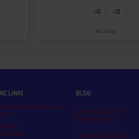
0
0
wczoraj
E LINKI
BLOG
lnościowy - Punkty za zakupy
Blog, nowości, artykuły
stawa
Blog msalamon.pl →
mówienia
cji zamówień
Partnerzy MSALAMON.PL