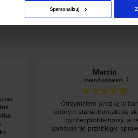
Spersonalizuj
Z
opinii
z całego okresu
Marcin
zweryfikowano
cznie
Otrzymałem paczkę w ba
tna
dobrym stanie.Kontakt ze s
yłka.
był bezproblemowy, a ca
e
zamówienie przebiegło spraw
tko