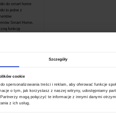
zniki do smart home
iki to jedne z
ementów
temów Smart Home.
czną funkcję
ia urządzeń z
gią, która
ej
Szczegóły
 WPIS
 plików cookie
do spersonalizowania treści i reklam, aby oferować funkcje sp
ormacje o tym, jak korzystasz z naszej witryny, udostępniamy p
Partnerzy mogą połączyć te informacje z innymi danymi otrzym
nia z ich usług.