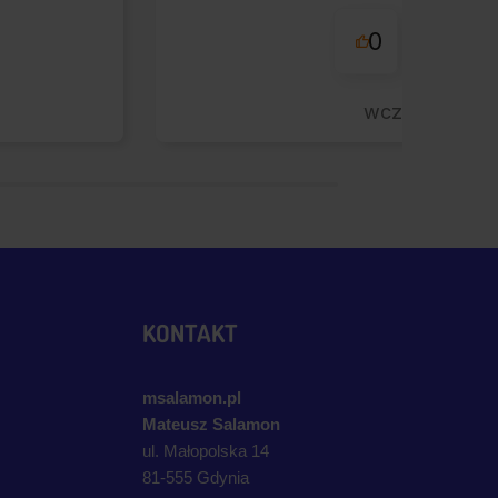
przyjemna obsługa. Wa
0
0
wczoraj
KONTAKT
msalamon.pl
Mateusz Salamon
ul. Małopolska 14
81-555 Gdynia