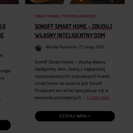
SMART HOME
|
TECHNOLOGICZNE
3.0
SONOFF SMART HOME – ZBUDUJ
ME
WŁASNY INTELIGENTNY DOM
Mikołaj Płachecki
• 27 lutego 2026
26
Sonoff Smart Home – zbuduj własny
inteligentny dom Jedną z najbardziej
Dongle
rozpoznawalnych i popularnych marek
rry
smart home na świecie jest Sonoff.
z
Producent ten od lat specjalizuje się w
z
tworzeniu przystępnych…
Czytaj dalej
e
CZYTAJ WPIS