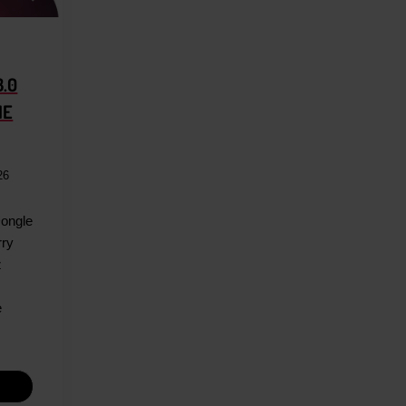
3.0
ME
26
Dongle
rry
z
z
e