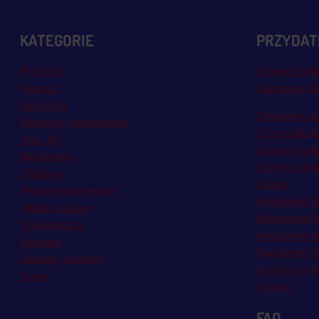
KATEGORIE
PRZYDATN
Promocje
Program Loja
Nowości
Darmowa do
Akcesoria
Śledzenie za
Elementy elektroniczne
Czas realiza
Druk 3D
Dostawa i pł
Mechanika
Zwroty i rekl
Obudowy
Opinie
Płytki deweloperskie
Regulamin S
Układy scalone
Regulamin P
Wyświetlacze
Regulamin Ne
Zasilanie
Regulamin Op
Zestawy startowe
Polityka pryw
Kursy
Kontakt
FAQ