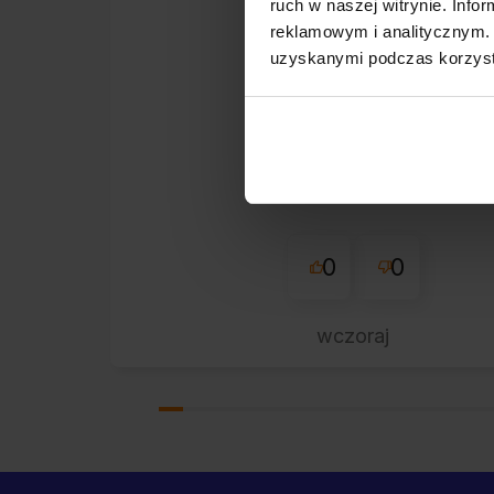
ruch w naszej witrynie. Inf
zweryfikowano
reklamowym i analitycznym. 
uzyskanymi podczas korzysta
Super sklep
0
0
wczoraj