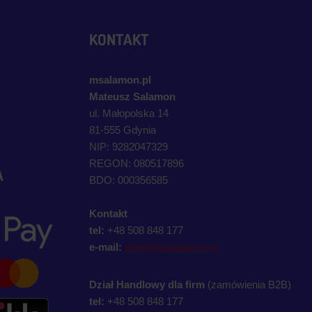
KONTAKT
msalamon.pl
Mateusz Salamon
ul. Małopolska 14
81-555 Gdynia
NIP: 9282047329
REGON: 080517896
A
BDO: 000356585
Kontakt
tel:
+48 508 848 177
e-mail:
sklep@msalamon.pl
Dział Handlowy dla firm
(zamówienia B2B)
tel:
+48 508 848 177