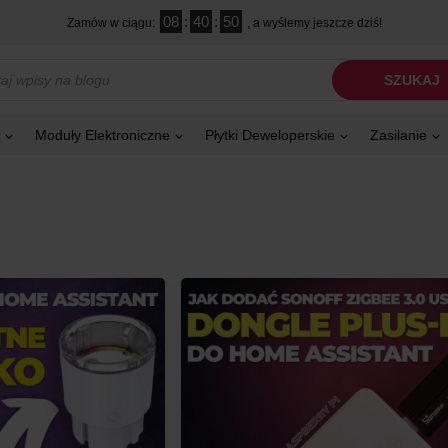
08
:
40
:
49
Zamów w ciągu:
, a wyślemy jeszcze dziś!
kiwarka
SZUKAJ
tów
Moduły Elektroniczne
Płytki Deweloperskie
Zasilanie