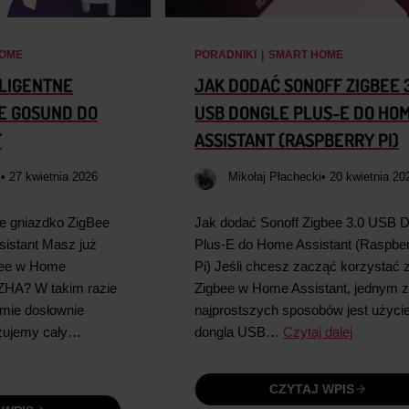
OME
PORADNIKI
|
SMART HOME
ELIGENTNE
JAK DODAĆ SONOFF ZIGBEE 
E GOSUND DO
USB DONGLE PLUS-E DO HO
T
ASSISTANT (RASPBERRY PI)
i
• 27 kwietnia 2026
Mikołaj Płachecki
• 20 kwietnia 20
ne gniazdko ZigBee
Jak dodać Sonoff Zigbee 3.0 USB 
istant Masz już
Plus-E do Home Assistant (Raspbe
bee w Home
Pi) Jeśli chcesz zacząć korzystać 
 ZHA? W takim razie
Zigbee w Home Assistant, jednym 
jmie dosłownie
najprostszych sposobów jest użyci
azujemy cały…
dongla USB…
Czytaj dalej
CZYTAJ WPIS