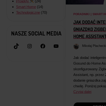
Projekty
(24)
Smart Home
(14)
Technologiczne
(70)
PORADNIKI
|
SMART H
JAK DODAĆ INT
GNIAZDKO ZIGBE
NASZE SOCIAL MEDIA
HOME ASSISTAN
TikTok
Instagram
Facebook
YouTube
Mikołaj Płacheck
Jak dodać inteligent
Gosund do Home Ass
skonfigurowany Zig
Assistant, np. przez
dodanie gniazdka za
chwilę. Poniżej pok
Czytaj dalej