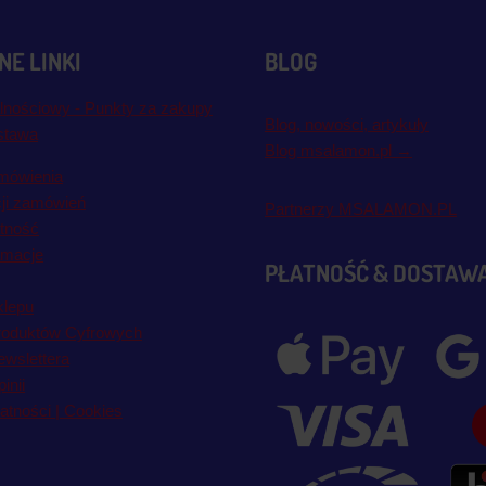
E LINKI
BLOG
lnościowy - Punkty za zakupy
Blog, nowości, artykuły
stawa
Blog msalamon.pl →
mówienia
cji zamówień
Partnerzy MSALAMON.PL
atność
amacje
PŁATNOŚĆ & DOSTAW
klepu
roduktów Cyfrowych
wslettera
inii
atności | Cookies