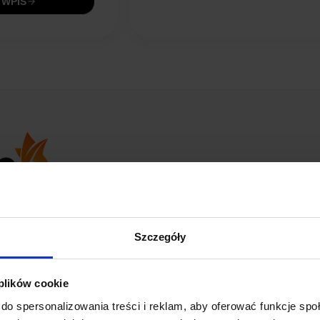
 WPIS
opinii
z całego okresu
Szczegóły
 plików cookie
do spersonalizowania treści i reklam, aby oferować funkcje sp
Tomasz