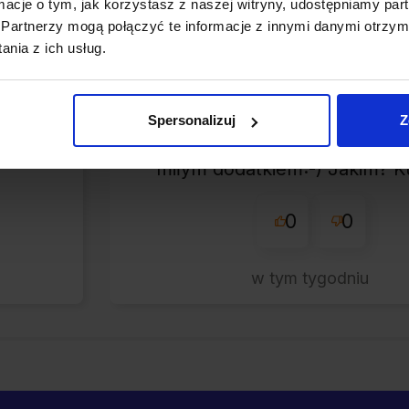
ormacje o tym, jak korzystasz z naszej witryny, udostępniamy p
zweryfikowano
Partnerzy mogą połączyć te informacje z innymi danymi otrzym
nia z ich usług.
Korzystanie z ich usług to
przyjemność - dosłowni
Błyskawiczne nadanie, prze
Spersonalizuj
Z
bardzo starannie zapakowa
miłym dodatkiem:-) Jakim? K
tej firmie bo warto!
0
0
w tym tygodniu