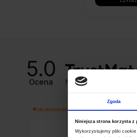
CZYTAJ
5.0
Ocena
Na podstawie
8418
Zgoda
Jak zbieramy opinie?
Niniejsza strona korzysta z
Wykorzystujemy pliki cookie 
Kamil