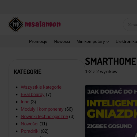
Przejdź
do
treści
Wyszu
produk
Promocje
Nowości
Minikomputery
Elektronika
SMARTHOME
KATEGORIE
1-2 z 2 wyników
Wszystkie kategorie
Eval boardy
(7)
Inne
(3)
Moduły i komponenty
(66)
Nowinki technologiczne
(3)
Nowości
(11)
Poradniki
(82)