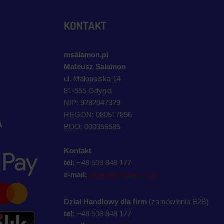
KONTAKT
msalamon.pl
Mateusz Salamon
ul. Małopolska 14
81-555 Gdynia
NIP: 9282047329
REGON: 080517896
A
BDO: 000356585
Kontakt
tel:
+48 508 848 177
e-mail:
sklep@msalamon.pl
Dział Handlowy dla firm
(zamówienia B2B)
tel:
+48 508 848 177