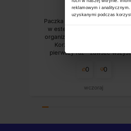
ruch w naszej witrynie. Inf
zweryfikowano
reklamowym i analitycznym. 
uzyskanymi podczas korzysta
Paczka dotarła do mnie bezpie
w estetycznym pudełku. Świe
organizacja i błyskawiczna wys
Korzystam z tego sklepu ni
pierwszy raz - zawsze wszys
perfekt. Polecam z całym
przekonaniem.
0
0
wczoraj