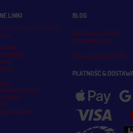
E LINKI
BLOG
lnościowy - Punkty za zakupy
Blog, nowości, artykuły
stawa
Blog msalamon.pl →
mówienia
cji zamówień
Partnerzy MSALAMON.PL
atność
amacje
PŁATNOŚĆ & DOSTAW
klepu
roduktów Cyfrowych
wslettera
inii
atności | Cookies