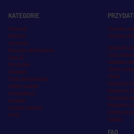
KATEGORIE
PRZYDATN
Promocje
Program Loja
Nowości
Darmowa do
Akcesoria
Śledzenie za
Elementy elektroniczne
Czas realiza
Druk 3D
Dostawa i pł
Mechanika
Zwroty i rekl
Obudowy
Opinie
Płytki deweloperskie
Regulamin S
Układy scalone
Regulamin P
Wyświetlacze
Regulamin Ne
Zasilanie
Regulamin Op
Zestawy startowe
Polityka pryw
Kursy
Kontakt
FAQ