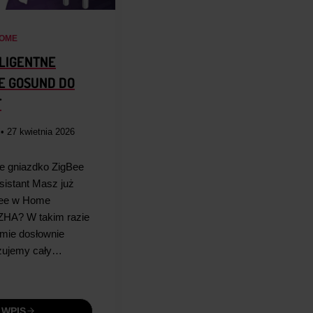
OME
ELIGENTNE
E GOSUND DO
T
i
• 27 kwietnia 2026
ne gniazdko ZigBee
istant Masz już
bee w Home
 ZHA? W takim razie
jmie dosłownie
azujemy cały…
 WPIS