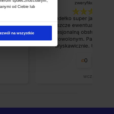
artnerom społecznościowym,
zweryfikowano
anymi od Ciebie lub
Pudełko super jakości, w
rdzo
jeszcze ewentualny zwrot
klepem
profesjonalną obsługą ciężk
ezwól na wszystkie
łe
zadowolonym. Paczkę otr
nie.
błyskawicznie. Udane za
przyjemna obsługa. Wa
0
0
wczoraj