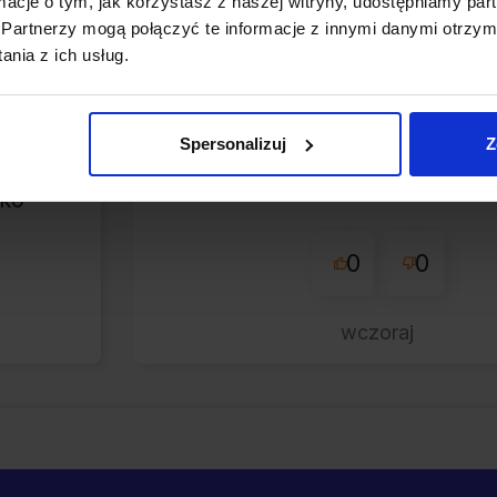
ormacje o tym, jak korzystasz z naszej witryny, udostępniamy p
zweryfikowano
Partnerzy mogą połączyć te informacje z innymi danymi otrzym
nia z ich usług.
cznie
Otrzymałem paczkę w ba
tna
dobrym stanie.Kontakt ze s
yłka.
Spersonalizuj
Z
był bezproblemowy, a ca
e
zamówienie przebiegło spraw
tko
0
0
wczoraj