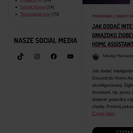
Smart Home
(14)
Technologiczne
(70)
PORADNIKI
|
SMART H
JAK DODAĆ INT
GNIAZDKO ZIGBE
NASZE SOCIAL MEDIA
HOME ASSISTAN
TikTok
Instagram
Facebook
YouTube
Mikołaj Płacheck
Jak dodać inteligent
Gosund do Home Ass
skonfigurowany Zig
Assistant, np. przez
dodanie gniazdka za
chwilę. Poniżej pok
Czytaj dalej
CZYTAJ