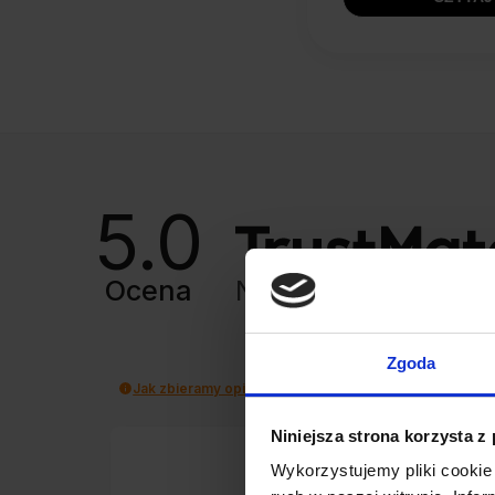
5.0
Ocena
Na podstawie
8427
Zgoda
Jak zbieramy opinie?
Niniejsza strona korzysta z
Wykorzystujemy pliki cookie 
Marek