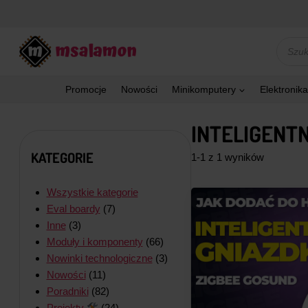
Przejdź
do
treści
Wyszu
produk
Promocje
Nowości
Minikomputery
Elektronika
INTELIGENT
KATEGORIE
1-1 z 1 wyników
Wszystkie kategorie
Eval boardy
(7)
Inne
(3)
Moduły i komponenty
(66)
Nowinki technologiczne
(3)
Nowości
(11)
Poradniki
(82)
Projekty
(24)