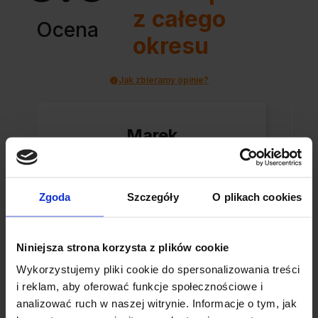
z całego
Ocena
okresu
Jak zbieramy opinie?
Marek
zweryfikowano
Paczka dotarła do
Zgoda
Szczegóły
O plikach cookies
mnie bezpiecznie w
estetycznym pudełku.
Niniejsza strona korzysta z plików cookie
Świetna organizacja i
Wykorzystujemy pliki cookie do spersonalizowania treści
błyskawiczna wysyłka.
i reklam, aby oferować funkcje społecznościowe i
Korzystam z tego
analizować ruch w naszej witrynie. Informacje o tym, jak