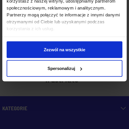
korzystasz z naszej witryny, udostępniamy partnerom
0
0
sklepu nie pierwszy
społecznościowym, reklamowym i analitycznym.
raz - zawsze
Partnerzy mogą połączyć te informacje z innymi danymi
wszystko perfekt.
otrzymanymi od Ciebie lub uzyskanymi podczas
wczoraj
Polecam z całym
korzystania z ich usług.
przekonaniem.
Zezwól na wszystkie
zebranych i zweryfikowanych
przez
Spersonalizuj
KATEGORIE