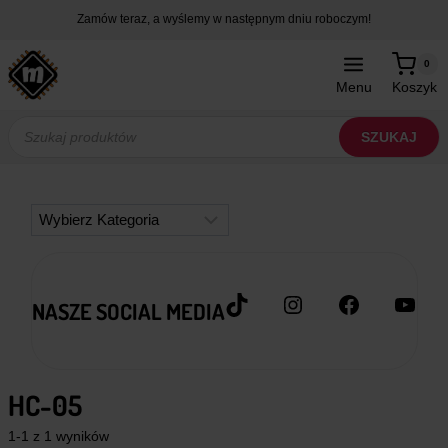
Przejdź
Zamów teraz, a wyślemy w następnym dniu roboczym!
do
treści
0
Menu
Koszyk
Wyszukiwarka
produktów
SZUKAJ
Kategorie
TikTok
Instagram
Facebook
YouT
NASZE SOCIAL MEDIA
HC-05
1-1 z 1 wyników