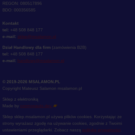
REGON: 080517896
BDO: 000356585
Kontakt
tel:
+48 508 848 177
e-mail:
sklep@msalamon.pl
Dział Handlowy dla firm
(zamówienia B2B)
tel:
+48 508 848 177
e-mail:
handlowy@msalamon.pl
© 2019-2026 MSALAMON.PL
Copyright Mateusz Salamon msalamon.pl
Sklep z elektroniką
Made by
cosmonauts.dev
Sklep sklep.msalamon.pl używa plików cookies. Korzystając ze
strony wyrażasz zgodę na używanie cookies, zgodnie z Twoimi
ustawieniami przeglądarki. Zobacz naszą
politykę prywatności
.