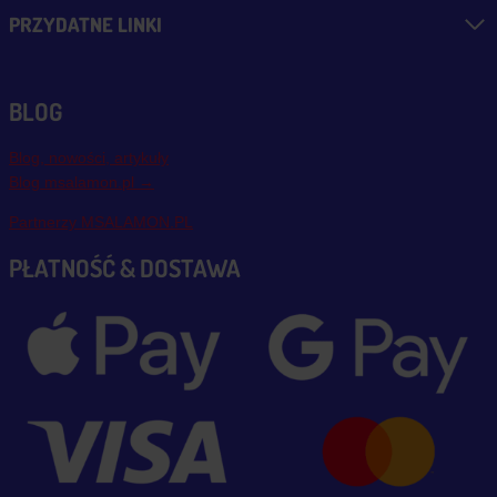
PRZYDATNE LINKI
BLOG
Blog, nowości, artykuły
Blog msalamon.pl →
Partnerzy MSALAMON.PL
PŁATNOŚĆ & DOSTAWA